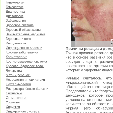
Гинекология
Гомеопатия
Диагностика
Диетология
Заболевания
Здоровое питание
Здоровый образ жизни.
Занимательная медицина
Здоровье и секс
Иммунология
К
Инфекционные болезни
Причины розацеа и демо
Кожные заболевания
Точная причина розацеа д
Косметология
что в основе развития ро
Костно-мышечная система
сосудов лица к различ
поверхностные артерии ко
Красота. Здоровое тело.
которые у здоровых людей
Лекарства
Мать и ребенок.
Раньше считалось, что
Неврология и психиатрия
микроскопический клещ
Офтальмология
обитающий на коже лица 
Распространённые болезни
Предполагали, что “подко
Симптомы
демодекоз, которое про
Стоматология
условно-патогенным ми
Урология
количестве он обитает и 
Хирургия
жирная (его обнаруж
Эндокринная система
Активизирование деятель