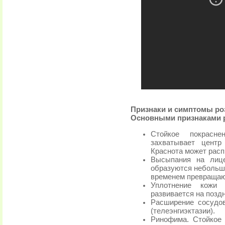
Признаки и симптомы ро
Основными признаками 
Стойкое покрасн
захватывает центр
Краснота может распр
Высыпания на лице
образуются небольши
временем превращают
Уплотнение кожи
развивается на позд
Расширение сосудов
(телеэнгиэктазии).
Ринофима. Стойкое 