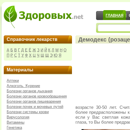
ГЛАВНАЯ
Демодекс (розаце
Справочник лекарств
А
Б
В
Г
Д
Е
Ё
Ж
З
И
Й
К
Л
М
Н
О
П
Р
С
Т
У
Ф
Х
Ц
Ч
Ш
Щ
Э
Ю
Я
Материалы
Аптеки
Алкоголь. Курение
Болезни органов дыхания
Болезни органов кровообращения
Болезни органов пищеварения
Болезни почек и мочевых путей
возрасте 30-50 лет. Счи
Болезни системы крови
более предрасположены к 
Вирусология
если у Вас светлая кож
глаза, то Вы более предр
Витамины
Генетика