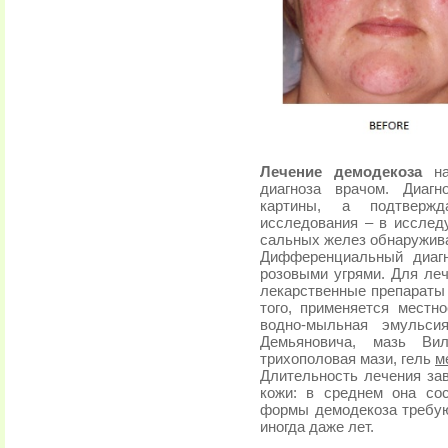
Лечение демодекоза
наз
диагноза врачом. Диагн
картины, а подтвержд
исследования – в исслед
сальных желез обнаружив
Дифференциальный диагн
розовыми угрями. Для ле
лекарственные препараты 
того, применяется местн
водно-мыльная эмульс
Демьяновича, мазь Вил
трихополовая мази, гель
м
Длительность лечения за
кожи: в среднем она со
формы демодекоза требую
иногда даже лет.