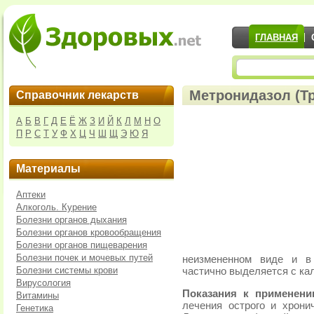
ГЛАВНАЯ
Метронидазол (Тр
Справочник лекарств
А
Б
В
Г
Д
Е
Ё
Ж
З
И
Й
К
Л
М
Н
О
П
Р
С
Т
У
Ф
Х
Ц
Ч
Ш
Щ
Э
Ю
Я
Материалы
Аптеки
Алкоголь. Курение
Болезни органов дыхания
Болезни органов кровообращения
Болезни органов пищеварения
Болезни почек и мочевых путей
неизмененном виде и в 
Болезни системы крови
частично выделяется с ка
Вирусология
Показания к применен
Витамины
лечения острого и хрони
Генетика