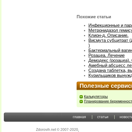
Похожие статьи
Инфекционные и пар
Метронидазол гемису
Клион-д. Описание.
Висмута субцитрат (
)
Бактериальный вагин
Розацеа. Лечение
Демодекс (розацеа).
Амебный абсцесс лег
Создана таблетка, 
Курильщиков вынужд
Полезные серви
Калькуляторы
Планирование беременнос
главная
статьи
новост
Zdorovih.net © 2007-2020
.