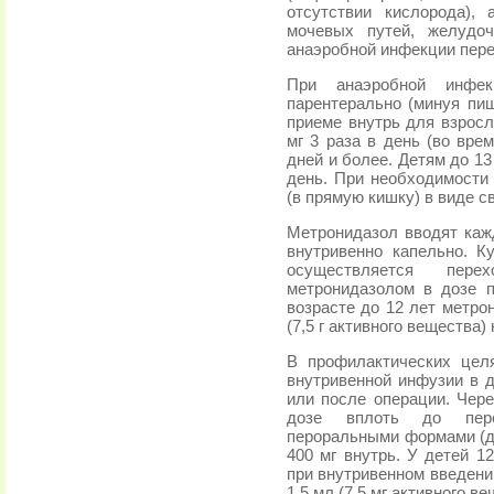
отсутствии кислорода),
мочевых путей, желудоч
анаэробной инфекции пере
При анаэробной инфек
парентерально (минуя пи
приеме внутрь для взросл
мг 3 раза в день (во вре
дней и более. Детям до 13 
день. При необходимости
(в прямую кишку) в виде с
Метронидазол вводят каж
внутривенно капельно. К
осуществляется пер
метронидазолом в дозе п
возрасте до 12 лет метро
(7,5 г активного вещества) 
В профилактических цел
внутривенной инфузии в д
или после операции. Чере
дозе вплоть до пер
пероральными формами (дл
400 мг внутрь. У детей 1
при внутривенном введени
1,5 мл (7,5 мг активного ве