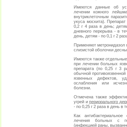
Имеются данные об усп
лечении кожного лейшма
внутриклеточным парази
укуса москита). Препарат
0,2 г 4 раза в день; детя
дневного перерыва - в те
день, детям - по 0,1 г 2 раз
Применяют метронидазол 
слизистой оболочки десны 
Имеются также отдельные
при лечении больных язв
препарата (по 0,25 г 3 
обычной противоязвенной
язвенных дефектов, уд
ослабления или исчезн
болезни.
Отмечена также эффекти
угрей и
периорального дер
- по 0,25 г 2 раза в день в 
Как антибактериальное
лечения больных с гн
(инфекцией раны, вызванн