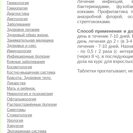
Лечение инфекций, в
Гинекология
бактериоидами, фузоба
Гомеопатия
кокками. Профилактика 
Диагностика
анаэробной флорой, ос
Диетология
стрептококками.
Заболевания
Здоровое питание
Способ применения и до
Здоровый образ жизни.
день в течение 7-10 дней.
Занимательная медицина
день лечения до 2 г (в 3
Здоровье и секс
лечения - 7-10 дней. Назн
Иммунология
- по 0,5 г 2 раза (с интер
Инфекционные болезни
(через 8 ч), в последующие
доза на курс для взрослых -
Кожные заболевания
Косметология
Таблетки проглатывают, н
Костно-мышечная система
Красота. Здоровое тело.
Лекарства
Мать и ребенок.
Неврология и психиатрия
Офтальмология
Распространённые болезни
Симптомы
Стоматология
Урология
Хирургия
Эндокринная система