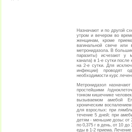
Назначают и по другой схе
утром и вечером во врем
женщинам, кроме прием
вагинальной свече или 
метронидазола. В больши
паразиты) исчезают у м
канала) в 1-е сутки после
на 2-е сутки. Для исклю
инфекции) проводят од
необходимости курс лечени
Метронидазол назначают
простейшими /одноклето
тонком кишечнике человек
вызываемом амебой Enta
хроническим воспалением 
для взрослых: при лямблио
течение 5 дней; при амеби
детям - меньшие дозы: от 2 
по 0,375 г в день, от 10 до
еды в 1-2 приема. Лечени