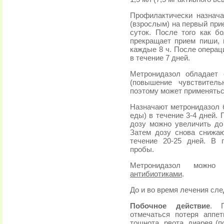
Профилактически назнача
(взрослым) на первый прие
суток. После того как б
прекращает прием пиши, 
каждые 8 ч. После операци
в течение 7 дней.
Метронидазол обладает 
(повышение чувствитель
поэтому может применятьс
Назначают метронидазол б
еды) в течение 3-4 дней.
дозу можно увеличить до 
Затем дозу снова снижаю
течение 20-25 дней. В 
пробы.
Метронидазол можно
антибиотиками
.
До и во время лечения сле
Побочное действие
. П
отмечаться потеря аппет
тошнота,
рвота
, диарея (п