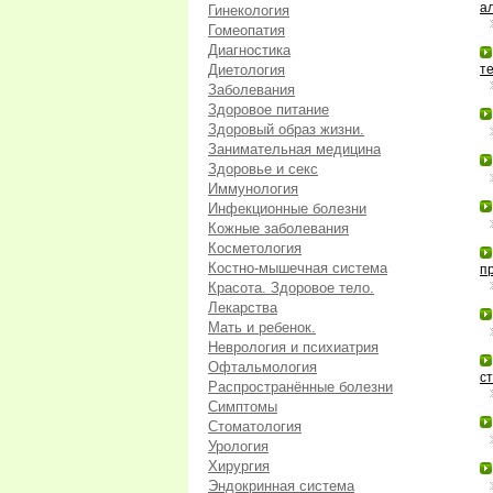
а
Гинекология
Гомеопатия
Диагностика
Диетология
т
Заболевания
Здоровое питание
Здоровый образ жизни.
Занимательная медицина
Здоровье и секс
Иммунология
Инфекционные болезни
Кожные заболевания
Косметология
Костно-мышечная система
п
Красота. Здоровое тело.
Лекарства
Мать и ребенок.
Неврология и психиатрия
Офтальмология
с
Распространённые болезни
Симптомы
Стоматология
Урология
Хирургия
Эндокринная система