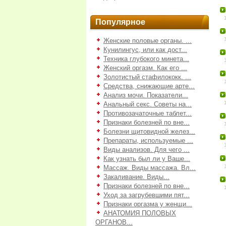
Популярное
Женские половые органы. ...
Кунилингус, или как дост...
Техника глубокого минета...
Женский оргазм. Как его ...
Золотистый стафилококк. ...
Средства, снижающие арте...
Анализ мочи. Показатели...
Анальный секс. Советы на...
Противозачаточные таблет...
Признаки болезней по вне...
Болезни щитовидной желез...
Препараты, используемые ...
Виды анализов. Для чего ...
Как узнать был ли у Ваше...
Массаж. Виды массажа. Вл...
Закаливание. Виды...
Признаки болезней по вне...
Уход за загрубевшими пят...
Признаки оргазма у женщи...
АНАТОМИЯ ПОЛОВЫХ
ОРГАНОВ...