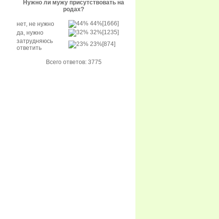
Нужно ли мужу присутствовать на
родах?
44%
[1666]
нет, не нужно
32%
[1235]
да, нужно
затрудняюсь
23%
[874]
ответить
Всего ответов: 3775