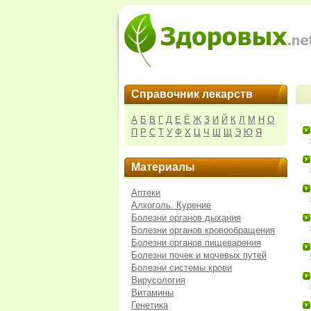
Справочник лекарств
А
Б
В
Г
Д
Е
Ё
Ж
З
И
Й
К
Л
М
Н
О
П
Р
С
Т
У
Ф
Х
Ц
Ч
Ш
Щ
Э
Ю
Я
Материалы
Аптеки
Алкоголь. Курение
Болезни органов дыхания
Болезни органов кровообращения
Болезни органов пищеварения
Болезни почек и мочевых путей
Болезни системы крови
Вирусология
Витамины
Генетика