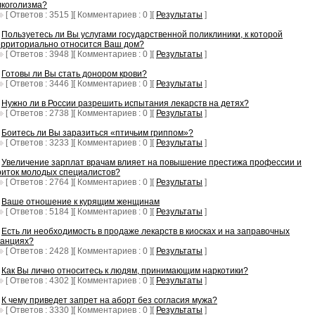
лкоголизма?
[ Ответов : 3515 ][ Комментариев : 0 ][
Результаты
]
Пользуетесь ли Вы услугами государственной поликлиники, к которой
ерриториально относится Ваш дом?
[ Ответов : 3948 ][ Комментариев : 0 ][
Результаты
]
Готовы ли Вы стать донором крови?
[ Ответов : 3446 ][ Комментариев : 0 ][
Результаты
]
Нужно ли в России разрешить испытания лекарств на детях?
[ Ответов : 2738 ][ Комментариев : 0 ][
Результаты
]
Боитесь ли Вы заразиться «птичьим гриппом»?
[ Ответов : 3233 ][ Комментариев : 0 ][
Результаты
]
Увеличение зарплат врачам влияет на повышение престижа профессии и
риток молодых специалистов?
[ Ответов : 2764 ][ Комментариев : 0 ][
Результаты
]
Ваше отношение к курящим женщинам
[ Ответов : 5184 ][ Комментариев : 0 ][
Результаты
]
Есть ли необходимость в продаже лекарств в киосках и на заправочных
танциях?
[ Ответов : 2428 ][ Комментариев : 0 ][
Результаты
]
Как Вы лично относитесь к людям, принимающим наркотики?
[ Ответов : 4302 ][ Комментариев : 0 ][
Результаты
]
К чему приведет запрет на аборт без согласия мужа?
[ Ответов : 3330 ][ Комментариев : 0 ][
Результаты
]