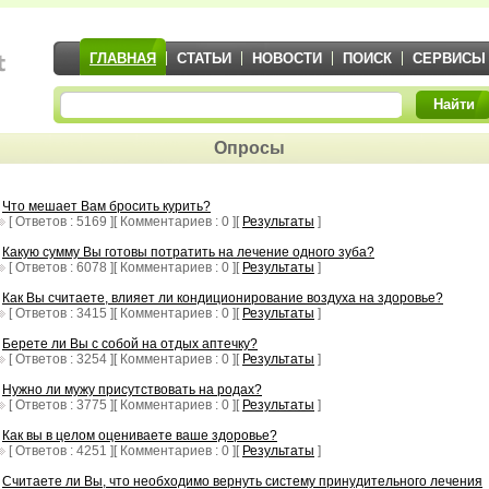
ГЛАВНАЯ
СТАТЬИ
НОВОСТИ
ПОИСК
СЕРВИСЫ
Найти
Опросы
Что мешает Вам бросить курить?
[ Ответов : 5169 ][ Комментариев : 0 ][
Результаты
]
Какую сумму Вы готовы потратить на лечение одного зуба?
[ Ответов : 6078 ][ Комментариев : 0 ][
Результаты
]
Как Вы считаете, влияет ли кондиционирование воздуха на здоровье?
[ Ответов : 3415 ][ Комментариев : 0 ][
Результаты
]
Берете ли Вы с собой на отдых аптечку?
[ Ответов : 3254 ][ Комментариев : 0 ][
Результаты
]
Нужно ли мужу присутствовать на родах?
[ Ответов : 3775 ][ Комментариев : 0 ][
Результаты
]
Как вы в целом оцениваете ваше здоровье?
[ Ответов : 4251 ][ Комментариев : 0 ][
Результаты
]
Считаете ли Вы, что необходимо вернуть систему принудительного лечения