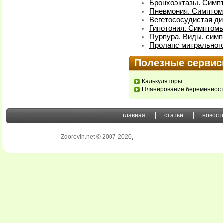
Бронхоэктазы. Симп
Пневмония. Симптом
Вегетососудистая ди
Гипотония. Симптомы
Пурпура. Виды, симп
Пролапс митрального
Полезные серви
Калькуляторы
Планирование беременнос
главная
статьи
новост
Zdorovih.net © 2007-2020
.