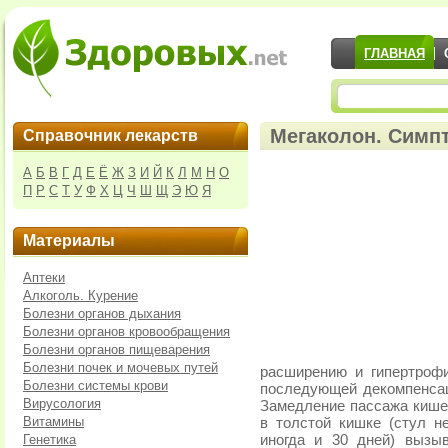
ГЛАВНАЯ
Мегаколон. Симп
Справочник лекарств
А
Б
В
Г
Д
Е
Ё
Ж
З
И
Й
К
Л
М
Н
О
П
Р
С
Т
У
Ф
Х
Ц
Ч
Ш
Щ
Э
Ю
Я
Материалы
Аптеки
Алкоголь. Курение
Болезни органов дыхания
Болезни органов кровообращения
Болезни органов пищеварения
Болезни почек и мочевых путей
расширению и гипертроф
Болезни системы крови
последующей декомпенсац
Вирусология
Замедление пассажа кишеч
Витамины
в толстой кишке (стул не
Генетика
иногда и 30 дней) вызы