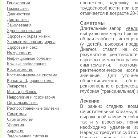
процессов, задержку р
Гинекология
трудоспособности при во
Гомеопатия
отмечается в возрасте 20-3
Диагностика
Диетология
Симптомы
Заболевания
Длительный запор,
увел
Здоровое питание
выбухающие через брюшну
Здоровый образ жизни.
общая слабость, истощени
Занимательная медицина
(у детей), высокая пред
Здоровье и секс
Диагноз ставят на ос
Иммунология
результатов рентгенолог
Инфекционные болезни
взрослых мегаколон разви
Кожные заболевания
симптоматики, поэт
Косметология
рентгенологическое иссл
Костно-мышечная система
значение. Для уточн
Красота. Здоровое тело.
общеклиническое обсле
ректоанального рефлекса,
Лекарства
глубокая (трансанальная) 
Мать и ребенок.
Неврология и психиатрия
Лечение
Офтальмология
В ранних стадиях возм
Распространённые болезни
(очистительные клизмы, д
Симптомы
выраженной клинической к
Стоматология
так и у взрослых, прич
Урология
необходимо удаление вс
Хирургия
Нередко требуется субтот
Эндокринная система
Прогноз зависит от фор