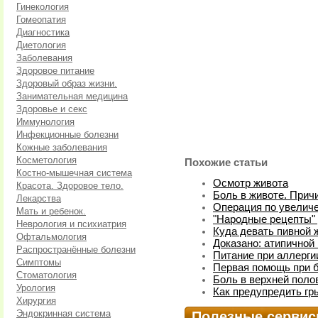
Гинекология
Гомеопатия
Диагностика
Диетология
Заболевания
Здоровое питание
Здоровый образ жизни.
Занимательная медицина
Здоровье и секс
Иммунология
Инфекционные болезни
Кожные заболевания
Косметология
Похожие статьи
Костно-мышечная система
Осмотр живота
Красота. Здоровое тело.
Боль в животе. Прич
Лекарства
Операция по увелич
Мать и ребенок.
"Народные рецепты" 
Неврология и психиатрия
Куда девать пивной 
Офтальмология
Доказано: атипичной
Распространённые болезни
Питание при аллерги
Симптомы
Первая помощь при б
Стоматология
Боль в верхней поло
Урология
Как предупредить гр
Хирургия
Эндокринная система
Полезные серви