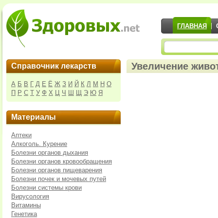
ГЛАВНАЯ
Увеличение живо
Справочник лекарств
А
Б
В
Г
Д
Е
Ё
Ж
З
И
Й
К
Л
М
Н
О
П
Р
С
Т
У
Ф
Х
Ц
Ч
Ш
Щ
Э
Ю
Я
Материалы
Аптеки
Алкоголь. Курение
Болезни органов дыхания
Болезни органов кровообращения
Болезни органов пищеварения
Болезни почек и мочевых путей
Болезни системы крови
Вирусология
Витамины
Генетика