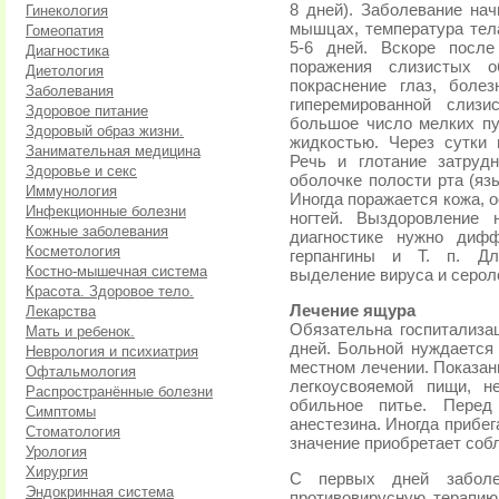
8 дней). Заболевание нач
Гинекология
мышцах, температура тел
Гомеопатия
5-6 дней. Вскоре посл
Диагностика
поражения слизистых 
Диетология
покраснение глаз, боле
Заболевания
гиперемированной слизи
Здоровое питание
большое число мелких пу
Здоровый образ жизни.
жидкостью. Через сутки 
Занимательная медицина
Речь и глотание затруд
Здоровье и секс
оболочке полости рта (язы
Иммунология
Иногда поражается кожа, 
Инфекционные болезни
ногтей. Выздоровление 
Кожные заболевания
диагностике нужно диф
Косметология
герпангины и Т. п. Дл
Костно-мышечная система
выделение вируса и серол
Красота. Здоровое тело.
Лечение ящура
Лекарства
Обязательна госпитализ
Мать и ребенок.
дней. Больной нуждается
Неврология и психиатрия
местном лечении. Показан
Офтальмология
легкоусвояемой пищи, н
Распространённые болезни
обильное питье. Пере
Симптомы
анестезина. Иногда прибе
Стоматология
значение приобретает собл
Урология
Хирургия
С первых дней заболе
Эндокринная система
противовирусную терапию