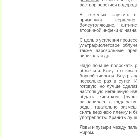
раствор перекиси водород
В тяжелых случаях про
применяют сердечно
болеутоляющие, антиги
вторичной инфекции назн
С целью усиления процесс
ультрафиолетовое облуче
также аэрозольные пре
винизоль и др.
Надо почаще полоскать р
обжечься. Кому это тяжел
борной кислоты. Внутрь н
несколько раз в сутки. 
готовую, но лучше сдела
настоящую негашеную изве
обдать кипятком (луч
разварилась, а когда заки
воды, тщательно размеш
снять верхнюю пленку и б
употреблять. Хранить луч
Язвы и пузыри между паль
жиром.