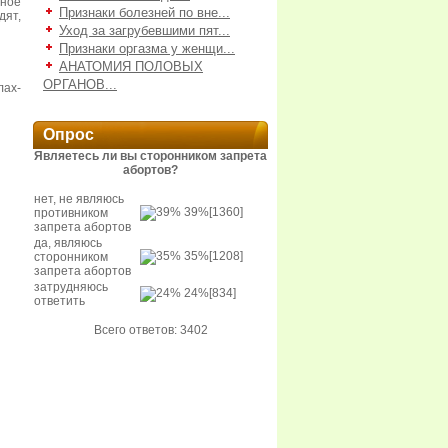
нное
Признаки болезней по вне...
дят,
Уход за загрубевшими пят...
Признаки оргазма у женщи...
АНАТОМИЯ ПОЛОВЫХ
ОРГАНОВ...
лах-
Опрос
Являетесь ли вы сторонником запрета
абортов?
нет, не являюсь
39%
[1360]
противником
запрета абортов
да, являюсь
35%
[1208]
сторонником
запрета абортов
затрудняюсь
24%
[834]
ответить
Всего ответов: 3402