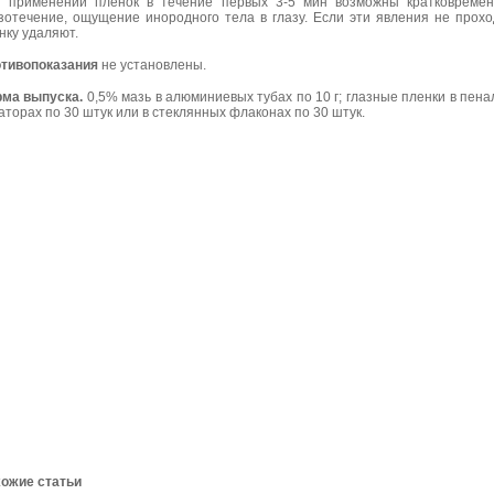
 применении пленок в течение первых 3-5 мин возможны кратковреме
зотечение, ощущение инородного тела в глазу. Если эти явления не прохо
нку удаляют.
тивопоказания
не установлены.
ма выпуска.
0,5% мазь в алюминиевых тубах по 10 г; глазные пленки в пена
аторах по 30 штук или в стеклянных флаконах по 30 штук.
ожие статьи