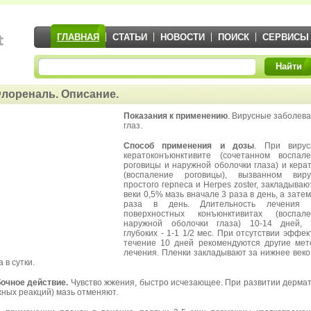
ГЛАВНАЯ
СТАТЬИ
НОВОСТИ
ПОИСК
СЕРВИСЫ
Найти
лореналь. Описание.
Показания к применению
. Вирусные заболев
глаз.
Способ применения и дозы
. При вирус
кератоконъюнктивите (сочетанном воспал
роговицы и наружной оболочки глаза) и кера
(воспаление роговицы), вызванном виру
простого герпеса и Herpes zoster, закладываю
веки 0,5% мазь вначале 3 раза в день, а затем
раза в день. Длительность лечения 
поверхностных конъюнктивитах (воспале
наружной оболочки глаза) 10-14 дней, 
глубоких - 1-1 1/2 мес. При отсутствии эффек
течение 10 дней рекомендуются другие ме
лечения. Пленки закладывают за нижнее веко
а в сутки.
очное действие.
Чувство жжения, быстро исчезающее. При развитии дерма
жных реакций) мазь отменяют.