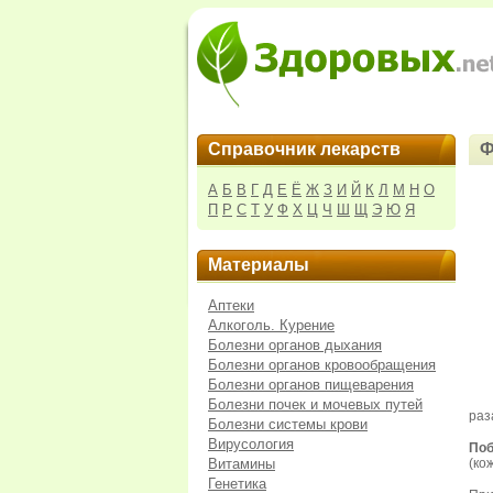
Справочник лекарств
Ф
А
Б
В
Г
Д
Е
Ё
Ж
З
И
Й
К
Л
М
Н
О
П
Р
С
Т
У
Ф
Х
Ц
Ч
Ш
Щ
Э
Ю
Я
Материалы
Аптеки
Алкоголь. Курение
Болезни органов дыхания
Болезни органов кровообращения
Болезни органов пищеварения
Болезни почек и мочевых путей
раз
Болезни системы крови
Вирусология
Поб
Витамины
(ко
Генетика