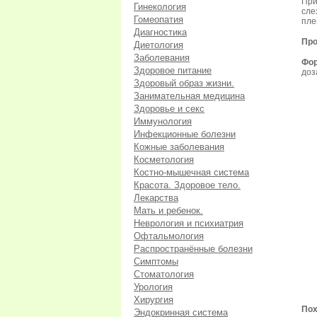
При
Гинекология
сле
Гомеопатия
пле
Диагностика
Про
Диетология
Заболевания
Фор
Здоровое питание
доз
Здоровый образ жизни.
Занимательная медицина
Здоровье и секс
Иммунология
Инфекционные болезни
Кожные заболевания
Косметология
Костно-мышечная система
Красота. Здоровое тело.
Лекарства
Мать и ребенок.
Неврология и психиатрия
Офтальмология
Распространённые болезни
Симптомы
Стоматология
Урология
Хирургия
Пох
Эндокринная система