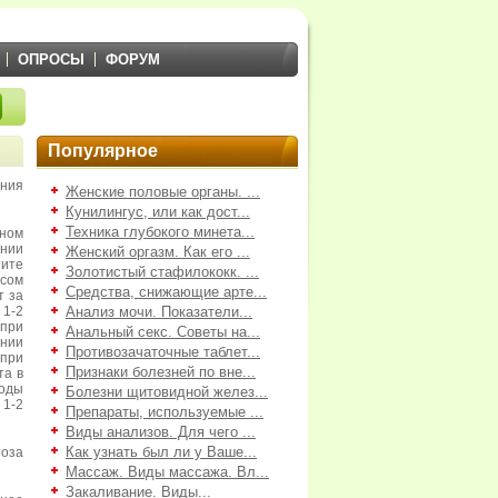
ОПРОСЫ
ФОРУМ
Популярное
ания
Женские половые органы. ...
Кунилингус, или как дост...
Техника глубокого минета...
ном
ении
Женский оргазм. Как его ...
тите
Золотистый стафилококк. ...
сом
Средства, снижающие арте...
т за
 1-2
Анализ мочи. Показатели...
при
Анальный секс. Советы на...
нии
Противозачаточные таблет...
при
Признаки болезней по вне...
та в
тоды
Болезни щитовидной желез...
 1-2
Препараты, используемые ...
Виды анализов. Для чего ...
Как узнать был ли у Ваше...
тоза
Массаж. Виды массажа. Вл...
Закаливание. Виды...