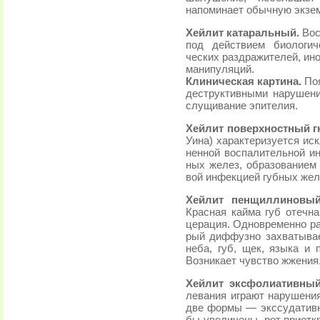
напоминает обычную экзем
Хейлит катаральный.
Вос
под действием биологич
ческих раздражителей, ино
манипуляций.
Клиническая картина.
Поя
деструктивными нарушения
слущивание эпителия.
Хейлит поверхностный 
Уина) характеризуется ис
ненной воспалительной и
ных желез, образованием 
вой инфекцией губных жел
Хейлит пенщиллиновы
Красная кайма губ отечна
церация. Одновременно р
рый диффузно захватывае
неба, губ, щек, языка и 
Возникает чувство жжения
Хейлит эксфолиативный
левания играют нарушени
две формы — экссудативн