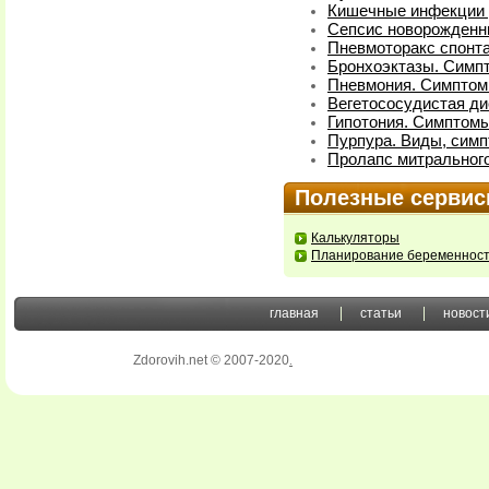
Кишечные инфекции у
Сепсис новорожденн
Пневмоторакс спонт
Бронхоэктазы. Симп
Пневмония. Симптом
Вегетососудистая ди
Гипотония. Симптомы
Пурпура. Виды, симп
Пролапс митрального
Полезные серви
Калькуляторы
Планирование беременнос
главная
статьи
новост
Zdorovih.net © 2007-2020
.