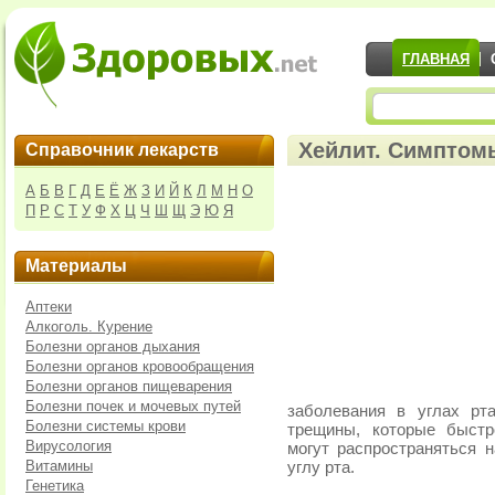
ГЛАВНАЯ
Хейлит. Симптом
Справочник лекарств
А
Б
В
Г
Д
Е
Ё
Ж
З
И
Й
К
Л
М
Н
О
П
Р
С
Т
У
Ф
Х
Ц
Ч
Ш
Щ
Э
Ю
Я
Материалы
Аптеки
Алкоголь. Курение
Болезни органов дыхания
Болезни органов кровообращения
Болезни органов пищеварения
Болезни почек и мочевых путей
заболевания в углах рт
Болезни системы крови
трещины, которые быстр
Вирусология
могут распространяться н
Витамины
углу рта.
Генетика