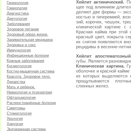
Хейлит актинический.
По
Гинекология
щее под влиянием длител
Гомеопатия
деляют две формы — экссу
Диагностика
ностью и гиперемией, воз
Диетология
зий, корочек, чешуек, тр
Заболевания
клинической картине с 
Здоровое питание
Красная кайма при этой 
Здоровый образ жизни.
красный цвет, покрыта с
Занимательная медицина
их снятия появляются вно
Здоровье и секс
рецидивы в весенне-летни
Иммунология
Инфекционные болезни
Хейлит апостематозный
Кожные заболевания
губы. Является разновидн
Косметология
Клиническая картина.
Гу
оболочке и красной кайме
Костно-мышечная система
из которых выделяются 
Красота. Здоровое тело.
прощупываются плотны
Лекарства
слюнных желез.
Мать и ребенок.
Неврология и психиатрия
Офтальмология
Распространённые болезни
Симптомы
Стоматология
Урология
Хирургия
Эндокринная система