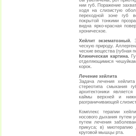
бы увеличены, рот приотк
нии губ. Поражение захва
ходя на слизистую обол
переходной зоне губ в
покрытой тонкими прозр
видна ярко-красная пове
хроническое.
Хейлит экзематозный.
З
ческую природу. Аллерген
ческие вещества (губная п
Клиническая картина.
Губ
отделяющимися чешуйками
корок.
Лечение хейлита
Задача лечения хейлита
стереотипа смыкания гу
архитектоники является
каймы верхней и нижн
разграничивающей слизист
Комплекс терапии хейл
носового дыхания путем у
путем лечения заболеван
прикуса; в) миотерапию
круговой мышцы рта.