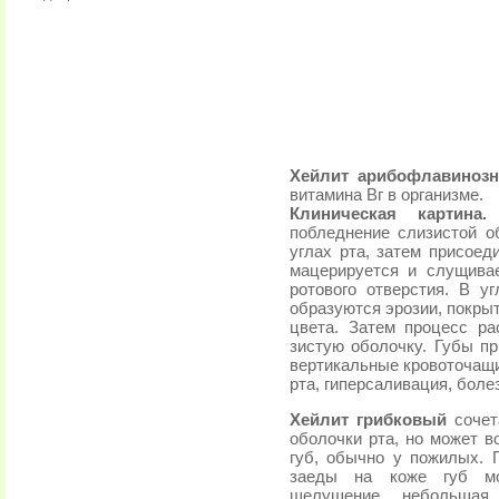
Хейлит арибофлавиноз
витамина Вг в организме.
Клиническая картина.
В
побледнение слизистой о
углах рта, затем присоед
мацерируется и слущивае
ротового отверстия. В у
образуются эрозии, покры
цвета. Затем процесс ра
зистую оболочку. Губы пр
вертикальные кровоточащ
рта, гиперсаливация, боле
Хейлит грибковый
сочет
оболочки рта, но может в
губ, обычно у пожилых. 
заеды на коже губ мог
шелушение, небольшая 