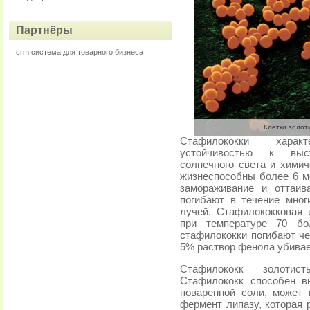
Партнёры
crm система для товарного бизнеса
Клетки золот
Стафилококки харак
устойчивостью к выс
солнечного света и хими
жизнеспособны более 6 ме
замораживание и оттаив
погибают в течение мно
лучей. Стафилококковая
при температуре 70 бо
стафилококки погибают чер
5% раствор фенола убивает
Стафилококк золотис
Стафилококк способен в
поваренной соли, может
фермент липазу, которая 