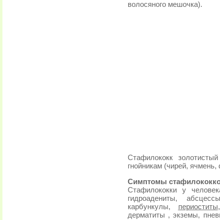
волосяного мешочка).
Стафилококк золотистый
гнойникам (чирей, ячмень, 
Симптомы стафилококко
Стафилококки у челове
гидроадениты, абсцесс
карбункулы,
периоститы
дерматиты , экземы, пнев