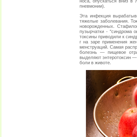
носа, опускаться вниз в 
пневмонии).
Эта инфекция вырабатыв
тяжелые заболевания. То
новорожденных. Стафило
пузырчатки - “синдрома 
токсины приводили к синд
г на заре применения ж
менструаций. Самая распр
болезнь — пищевое отра
выделяют энтеротоксин — 
боли в животе.