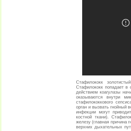
Стафилококк золотисты
Стафилококк попадает в 
действием коагулазы нач
оказываются внутри ми
стафилококкового сепси
орган и вызвать гнойный 
инфекции могут приводи
костной ткани). Стафил
железу (главная причина г
верхних дыхательных пут