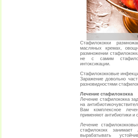
Стафилококки размнож
масляных кремах, овощ
размножении стафилококка
не с самим стафилок
интоксикации.
Стафилококковые инфекци
Заражение довольно част
разновидностями стафилок
Лечение стафилококка
Лечение стафилококка зад
на антибиотикочувствител
Вам комплексное лечен
применяют антибиотики и
Лечение стафилококковы
стафилококк занимает
вырабатывать устой