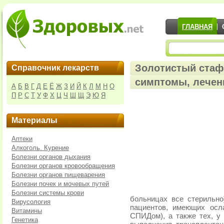
ГЛАВНАЯ
Золотистый стафи
Справочник лекарств
симптомы, лечен
А
Б
В
Г
Д
Е
Ё
Ж
З
И
Й
К
Л
М
Н
О
П
Р
С
Т
У
Ф
Х
Ц
Ч
Ш
Щ
Э
Ю
Я
Материалы
Аптеки
Алкоголь. Курение
Болезни органов дыхания
Болезни органов кровообращения
Болезни органов пищеварения
Болезни почек и мочевых путей
Болезни системы крови
больницах все стерильно
Вирусология
пациентов, имеющих осл
Витамины
СПИДом), а также тех, у 
Генетика