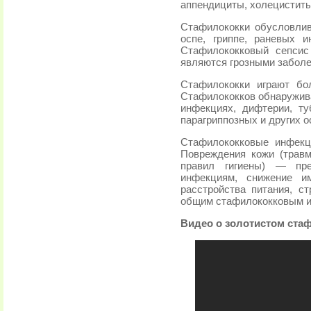
аппендициты, холециститы
Стафилококки обусловлив
оспе, гриппе, раневых и
Стафилококковый сепси
являются грозными забол
Стафилококки играют б
Стафилококков обнаружива
инфекциях, дифтерии, туб
парагриппозных и других 
Стафилококковые инфекц
Повреждения кожи (травм
правил гигиены) — пр
инфекциям, снижение им
расстройства питания, с
общим стафилококковым 
Видео о золотистом ста