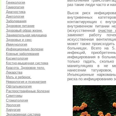
выполнения трансплантац
Гинекология
раз такие люди часто и на
Гомеопатия
Диагностика
Высок риск инфицирова
Диетология
внутривенных катетер
Заболевания
контактирующих с внутр
Здоровое питание
внутривенном питании н
Здоровый образ жизни.
(искусственной
очистке 
заменяет работу поче
Занимательная медицина
искусственная вентиляц
Здоровье и секс
может также происходить
Иммунология
больницах. Всего на S
Инфекционные болезни
инфекций, приобрете
Кожные заболевания
инфицирования в больниц
Косметология
только гадать, скольк
Костно-мышечная система
манипуляциях в не мед
Красота. Здоровое тело.
нанесении татуировок
Лекарства
Инъекционные наркоманы
Мать и ребенок.
риска по инфицированию 
Неврология и психиатрия
Офтальмология
Распространённые болезни
Симптомы
Стоматология
Урология
Хирургия
Эндокринная система