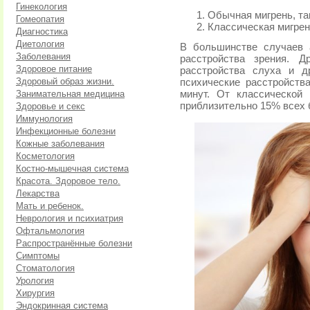
Гинекология
Обычная мигрень, та
Гомеопатия
Классическая мигрень
Диагностика
Диетология
В большинстве случаев 
Заболевания
расстройства зрения. Д
Здоровое питание
расстройства слуха и д
Здоровый образ жизни.
психические расстройств
Занимательная медицина
минут. От классической 
приблизительно 15% всех 
Здоровье и секс
Иммунология
Инфекционные болезни
Кожные заболевания
Косметология
Костно-мышечная система
Красота. Здоровое тело.
Лекарства
Мать и ребенок.
Неврология и психиатрия
Офтальмология
Распространённые болезни
Симптомы
Стоматология
Урология
Хирургия
Эндокринная система