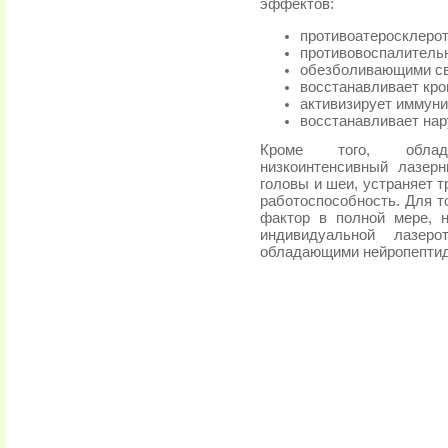
эффектов:
противоатеросклерот
противовоспалитель
обезболивающими св
восстанавливает кро
активизирует иммуни
восстанавливает на
Кроме того, облада
низкоинтенсивный лазер
головы и шеи, устраняет т
работоспособность. Для т
фактор в полной мере, 
индивидуальной лазеро
обладающими нейропептид