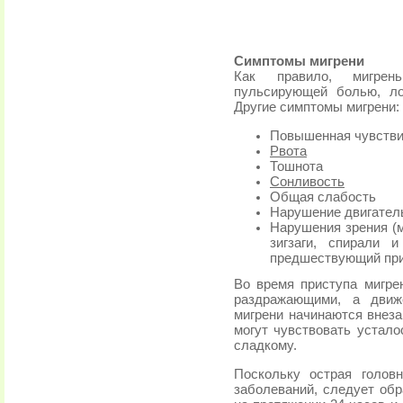
Симптомы мигрени
Как правило, мигрен
пульсирующей болью, ло
Другие симптомы мигрени:
Повышенная чувствит
Рвота
Тошнота
Сонливость
Общая слабость
Нарушение двигател
Нарушения зрения (
зигзаги, спирали 
предшествующий при
Во время приступa мигре
раздражающими, а движ
мигрени начинаются внеза
могут чувствовать устало
сладкому.
Поскольку острая голов
заболеваний, следует обр