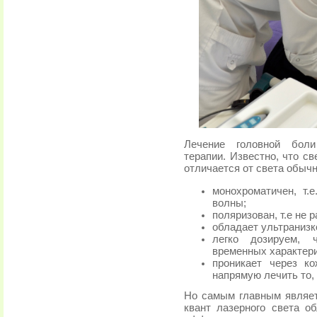
Лечение головной боли
терапии. Известно, что св
отличается от света обычн
монохроматичен, т.
волны;
поляризован, т.е не
обладает ультранизк
легко дозируем, ч
временных характери
проникает через ко
напрямую лечить то,
Но самым главным являет
квант лазерного света 