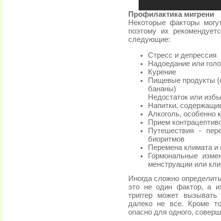
Профилактика мигрени
Некоторые факторы могут
поэтому их рекомендуетс
следующие:
Стресс и депрессия
Надоедание или гол
Курение
Пищевые продукты (с
бананы)
Недостаток или избы
Напитки, содержащие
Алкоголь, особенно 
Прием контрацептив
Путешествия - пер
биоритмов
Перемена климата и
Гормональные измен
менструации или кли
Иногда сложно определить
это не один фактор, а 
триггер может вызывать
далеко не все. Кроме т
опасно для одного, соверш