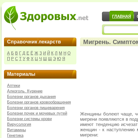
ГЛАВНАЯ
Мигрень. Симпто
Справочник лекарств
А
Б
В
Г
Д
Е
Ё
Ж
З
И
Й
К
Л
М
Н
О
П
Р
С
Т
У
Ф
Х
Ц
Ч
Ш
Щ
Э
Ю
Я
Материалы
Аптеки
Алкоголь. Курение
Болезни органов дыхания
Болезни органов кровообращения
Болезни органов пищеварения
Болезни почек и мочевых путей
Женщины болеют чаще, че
Болезни системы крови
мигрени появляются в под
Вирусология
имеют тенденцию исчезать
женщин - к наступлению 
Витамины
мигрени:
Генетика