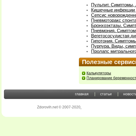
Пульпит. Симптомы,
Кишечные инфекции у
Сепсис новорожденн
Пневмоторакс спонт
Бронхоэктазы. Симп
Пневмония. Симптом
Вегетососудистая ди
Гипотония. Симптомы
Пурпура. Виды, симп
Пролапс митрального
Полезные серви
Калькуляторы
Планирование беременнос
главная
статьи
новост
Zdorovih.net © 2007-2020
.