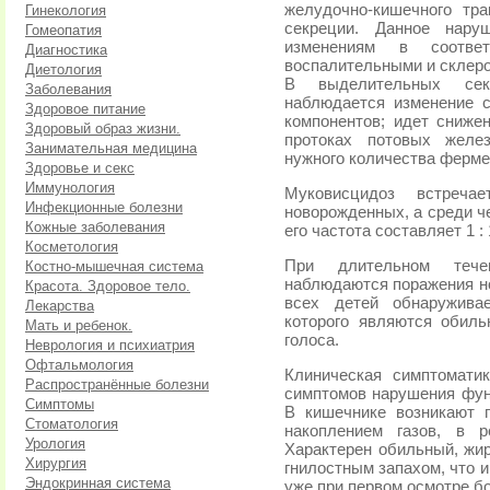
желудочно-кишечного тр
Гинекология
секреции. Данное нару
Гомеопатия
изменениям в соотве
Диагностика
воспалительными и склер
Диетология
В выделительных сек
Заболевания
наблюдается изменение 
Здоровое питание
компонентов; идет сниже
Здоровый образ жизни.
протоках потовых желе
Занимательная медицина
нужного количества ферме
Здоровье и секс
Иммунология
Муковисцидоз встреч
Инфекционные болезни
новорожденных, а среди ч
Кожные заболевания
его частота составляет 1 : 
Косметология
При длительном тече
Костно-мышечная система
наблюдаются поражения но
Красота. Здоровое тело.
всех детей обнаруживае
Лекарства
которого являются обил
Мать и ребенок.
голоса.
Неврология и психиатрия
Офтальмология
Клиническая симптомати
Распространённые болезни
симптомов нарушения фун
Симптомы
В кишечнике возникают 
Стоматология
накоплением газов, в р
Урология
Характерен обильный, жи
Хирургия
гнилостным запахом, что 
Эндокринная система
уже при первом осмотре бо