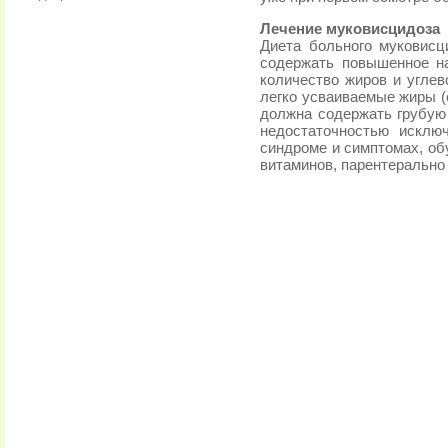
Лечение муковисцидоза
Диета больного муковисц
содержать повышенное н
количество жиров и углев
легко усваиваемые жиры (
должна содержать грубую 
недостаточностью исклю
синдроме и симптомах, о
витаминов, парентерально