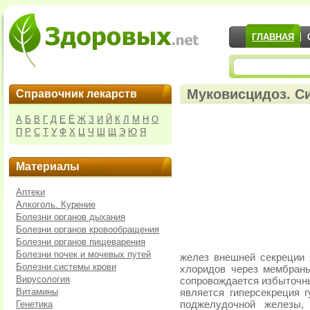
ГЛАВНАЯ
Муковисцидоз. С
Справочник лекарств
А
Б
В
Г
Д
Е
Ё
Ж
З
И
Й
К
Л
М
Н
О
П
Р
С
Т
У
Ф
Х
Ц
Ч
Ш
Щ
Э
Ю
Я
Материалы
Аптеки
Алкоголь. Курение
Болезни органов дыхания
Болезни органов кровообращения
Болезни органов пищеварения
Болезни почек и мочевых путей
желез внешней секреции 
Болезни системы крови
хлоридов через мембран
Вирусология
сопровождается избыточн
Витамины
является гиперсекреция г
Генетика
поджелудочной железы, 