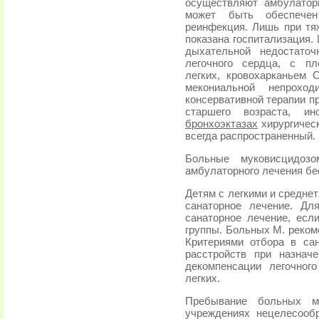
осуществляют амбулатор
может быть обеспече
реинфекция. Лишь при тя
показана госпитализация.
дыхательной недостаточн
легочного сердца, с пл
легких, кровохарканьем 
мекониальной непрохо
консервативной терапии п
старшего возраста, и
бронхоэктазах
хирургическ
всегда распространенный.
Больные муковисцидоз
амбулаторного лечения бе
Детям с легкими и средн
санаторное лечение. Дл
санаторное лечение, есл
группы. Больных М. реком
Критериями отбора в са
расстройств при назнач
декомпенсации легочног
легких.
Пребывание больных м
учреждениях нецелесооб