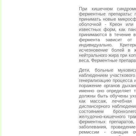
При кишечном синдром
ферментные препараты: 
принимать новые микросф
оболочкой - Креон или 
известных форм, как пан
принимаются в течение 
фермента зависит от 
индивидуально. Крите
исчезновение болей в ж
нейтрального жира при ко
веса. Ферментные препара
Дети, больные муковис
наблюдением участкового 
генерализацию процесса и
поражение органов дыха
именно оно определяет т
должны быть обучены ухо
как массаж, лечебная г
диспансерного наблюден
состоянием бронхолег
желудочно-кишечного тра
ферментных препаратов,
заболевания, проведени
ремиссии - санация оч