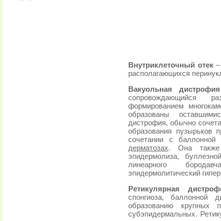
Внутриклеточный отек
–
располагающихся перинук
Вакуольная дистрофия
сопровождающийся р
формированием многокам
образованы оставшими
дистрофия, обычно сочета
образования пузырьков п
сочетании с баллонной
дерматозах
. Она также 
эпидермолиза, буллезно
линеарного борода
эпидермолитический гипер
Ретикулярная дистро
спонгиоза, баллонной 
образованию крупных 
субэпидермальных. Ретику