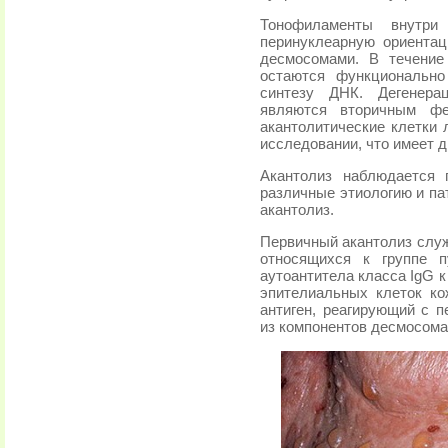
Тонофиламенты внутри 
перинуклеарную ориента
десмосомами. В течение 
остаются функционально
синтезу ДНК. Дегенера
являются вторичным фе
акантолитические клетки 
исследовании, что имеет д
Акантолиз наблюдается 
различные этиологию и па
акантолиз.
Первичный акантолиз служ
относящихся к группе п
аутоантитела класса IgG 
эпителиальных клеток ко
антиген, реагирующий с 
из компонентов десмосома