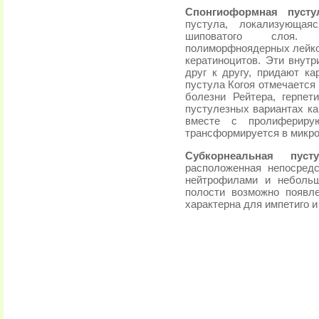
Спонгиоформная пуст
пустула, локализующая
шиповатого слоя. 
полиморфноядерных лейко
кератиноцитов. Эти внутр
друг к другу, придают ка
пустула Когоя отмечается
болезни Рейтера, герпет
пустулезных вариантах ка
вместе с пролифериру
трансформируется в микр
Субкорнеальная пусту
расположенная непосред
нейтрофилами и небольш
полости возможно появле
характерна для импетиго и