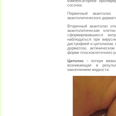
компенсаторной пролифе
сосочки.
Первичный акантолиз 
акантолитического дермат
Вторичный акантолиз от
акантолитические клет
сформировавшихся инт
наблюдаться при вирусн
дистрофией и цитолизом; 
дерматозе, актиническом
форме плоскоклеточного р
Цитолиз
– потеря межкл
возникающая в резуль
накоплением жидкости.