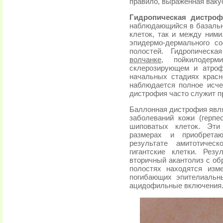
правило, выраженная ваку
Гидропическая дистро
наблюдающийся в базальны
клеток, так и между ним
эпидермо-дермального с
полостей. Гидропическ
волчанке
, пойкилодерм
склерозирующем и атроф
начальных стадиях красн
наблюдается полное исче
дистрофия часто служит п
Баллонная дистрофия явля
заболеваний кожи (герпе
шиповатых клеток. Эти
размерах и приобрета
результате амитотичес
гигантские клетки. Рез
вторичный акантолиз с об
полостях находятся изм
погибающих эпителиальн
ацидофильные включения