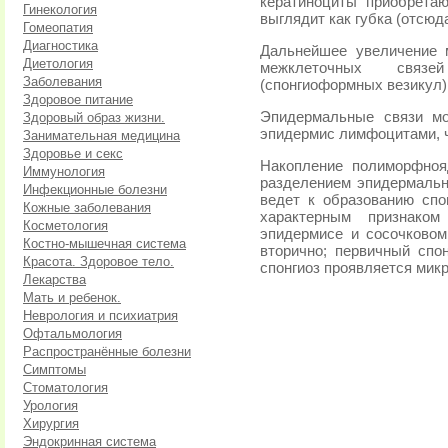
кератиноциты приобрета
Гинекология
выглядит как губка (отсюда
Гомеопатия
Диагностика
Дальнейшее увеличение 
Диетология
межклеточных связ
Заболевания
(спонгиоформных везикул)
Здоровое питание
Эпидермальные связи мо
Здоровый образ жизни.
эпидермис лимфоцитами, ч
Занимательная медицина
Здоровье и секс
Накопление полиморфноя
Иммунология
разделением эпидермальн
Инфекционные болезни
ведет к образованию спо
Кожные заболевания
характерным признаком
Косметология
эпидермисе и сосочковом
Костно-мышечная система
вторично; первичный спо
Красота. Здоровое тело.
спонгиоз проявляется мик
Лекарства
Мать и ребенок.
Неврология и психиатрия
Офтальмология
Распространённые болезни
Симптомы
Стоматология
Урология
Хирургия
Эндокринная система