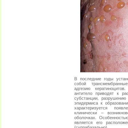
В последние годы устан
собой трансмембранны
адгезию кератиноцитов
антитело приводят к ра
субстанции, разрушению
эпидермиса к образован
характеризуется появл
клинически – возникно
оболочках. Особенность
является его располож
(супрабазально)