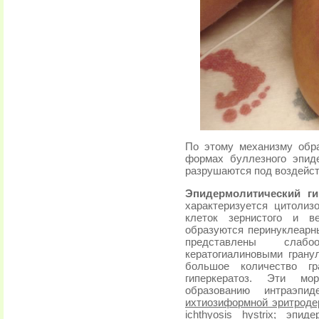
По этому механизму обр
формах буллезного эпид
разрушаются под воздейс
Эпидермолитический ги
характеризуется цитоли
клеток зернистого и в
образуются перинуклеарн
представлены слаб
кератогиалиновыми грану
большое количество гр
гиперкератоз. Эти мо
образованию интраэпи
ихтиозиформной эритроде
ichthyosis hystrix; эпи