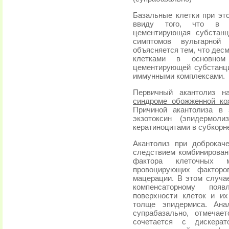
Базальные клетки при эт
ввиду того, что в о
цементирующая субстанц
симптомов вульгарной
объясняется тем, что дес
клетками в основном
цементирующей субстанци
иммунными комплексами.
Первичный акантолиз н
синдроме обожженной ко
Причиной акантолиза в 
экзотоксин (эпидермол
кератиноцитами в субкорн
Акантолиз при доброкач
следствием комбинированн
фактора клеточных 
провоцирующих факторо
мацерации. В этом случа
компенсаторному поя
поверхности клеток и и
толще эпидермиса. Ана
супрабазально, отмечае
сочетается с дискера