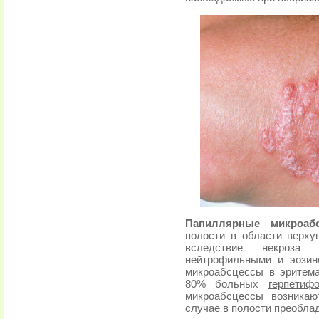
Папиллярные микроаб
полости в области верх
вследствие некроза
нейтрофильными и эозин
микроабсцессы в эритем
80% больных
герпетиф
микроабсцессы возникаю
случае в полости преобла