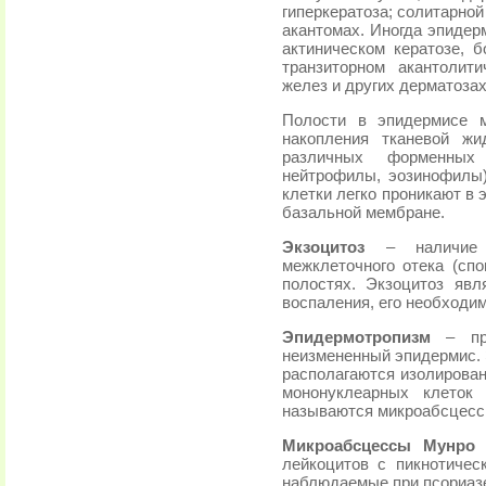
гиперкератоза; солитарно
акантомах. Иногда эпидер
актиническом кератозе, б
транзиторном акантолит
желез и других дерматозах
Полости в эпидермисе м
накопления тканевой жи
различных форменных 
нейтрофилы, эозинофилы)
клетки легко проникают в
базальной мембране.
Экзоцитоз
– наличие
межклеточного отека (спо
полостях. Экзоцитоз явл
воспаления, его необходи
Эпидермотропизм
– про
неизмененный эпидермис. 
располагаются изолирован
мононуклеарных клеток
называются микроабсцесс
Микроабсцессы Мунро
–
лейкоцитов с пикнотичес
наблюдаемые при псориаз