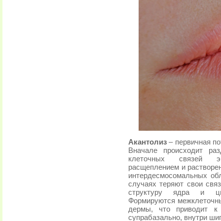
Акантолиз
– первичная по
Вначале происходит раз
клеточных связей эп
расщеплением и растворен
интердесмосомальных обл
случаях теряют свои связ
структуру ядра и цит
Формируются межклеточны
дермы, что приводит к 
супрабазально, внутри шип