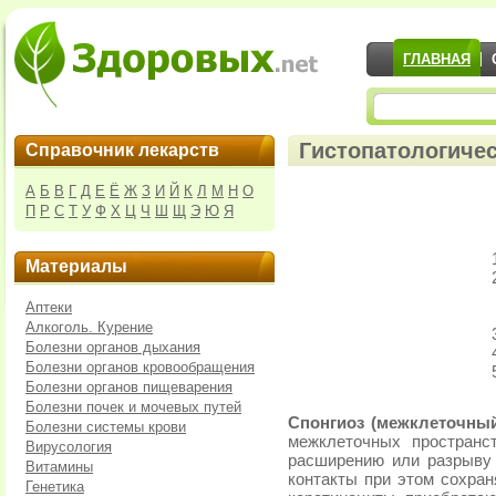
ГЛАВНАЯ
Гистопатологичес
Справочник лекарств
А
Б
В
Г
Д
Е
Ё
Ж
З
И
Й
К
Л
М
Н
О
П
Р
С
Т
У
Ф
Х
Ц
Ч
Ш
Щ
Э
Ю
Я
Материалы
Аптеки
Алкоголь. Курение
Болезни органов дыхания
Болезни органов кровообращения
Болезни органов пищеварения
Болезни почек и мочевых путей
Спонгиоз (межклеточны
Болезни системы крови
межклеточных пространс
Вирусология
расширению или разрыву
Витамины
контакты при этом сохран
Генетика