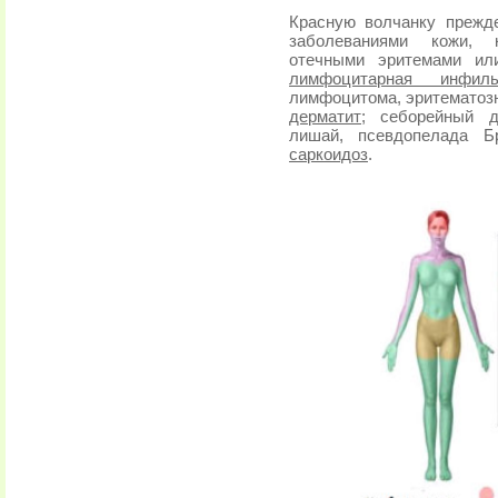
Красную волчанку прежд
заболеваниями кожи, 
отечными эритемами ил
лимфоцитарная инфиль
лимфоцитома, эритематозн
дерматит
; себорейный д
лишай, псевдопелада Б
саркоидоз
.