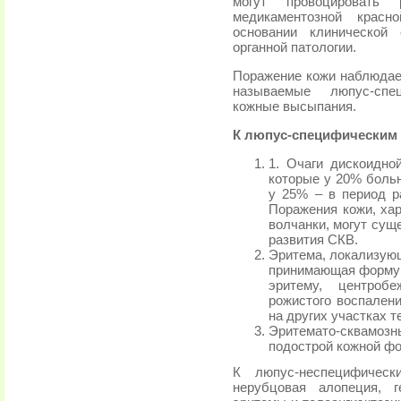
могут провоцировать
медикаментозной красн
основании клинической
органной патологии.
Поражение кожи наблюдае
называемые люпус-спе
кожные высыпания.
К люпус-специфическим
1. Очаги дискоидно
которые у 20% боль
у 25% – в период р
Поражения кожи, ха
волчанки, могут суще
развития СКВ.
Эритема, локализующ
принимающая форму 
эритему, центроб
рожистого воспалени
на других участках т
Эритемато-сквамоз
подострой кожной фо
К люпус-неспецифическ
нерубцовая алопеция, г