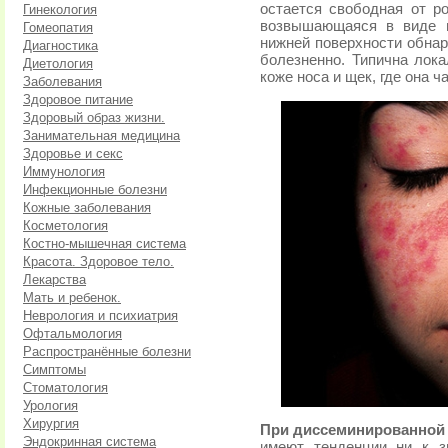
остается свободная от ро
Гинекология
возвышающаяся в виде в
Гомеопатия
нижней поверхности обна
Диагностика
болезненно. Типична лок
Диетология
коже носа и щек, где она 
Заболевания
Здоровое питание
Здоровый образ жизни.
Занимательная медицина
Здоровье и секс
Иммунология
Инфекционные болезни
Кожные заболевания
Косметология
Костно-мышечная система
Красота. Здоровое тело.
Лекарства
Мать и ребенок.
Неврология и психиатрия
Офтальмология
Распространённые болезни
Симптомы
Стоматология
Урология
Хирургия
При диссеминированной
Эндокринная система
имеют тенденции ни к з