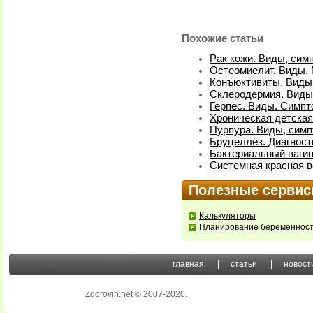
Похожие статьи
Рак кожи. Виды, сим
Остеомиелит. Виды.
Конъюктивиты. Виды
Склеродермия. Виды
Герпес. Виды. Симпт
Хроническая детская
Пурпура. Виды, симп
Бруцеллёз. Диагност
Бактериальный вагин
Системная красная в
Полезные серви
Калькуляторы
Планирование беременнос
главная
статьи
новост
Zdorovih.net © 2007-2020
.