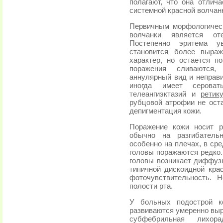
полагают, что она отлича
системной красной волчан
Первичным морфологичес
волчанки является от
Постепенно эритема у
становится более выра
характер, но остается п
поражения сливаются,
аннулярный вид и неправ
иногда имеет сероват
телеангиэктазий и
ретик
рубцовой атрофии не ост
депигментация кожи.
Поражение кожи носит р
обычно на разгибательн
особенно на плечах, в сре
головы поражаются редко.
головы возникает диффузн
типичной дискоидной кра
фоточувствительность. 
полости рта.
У больных подострой ко
развиваются умеренно выр
субфебрильная лихор