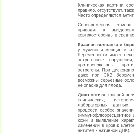
Клиническая картина соо
правило, отсутствует, так
Часто определяются антит
Своевременная отмена 
приводит к выздоровл
кортикостероиды в средних
Красная волчанка и бер
у мужчин и женщин в со
беременности имеет неко
эстрогенные нарушени
противопоказаны проти
эстрогены. При дискоидно
даже при СКВ беременн
возможны серьезные ослож
не опасна для плода.
Диагностика
красной вол
клинических, гистолог
лабораторных данных. 
процесса особое значен
(иммунофлюоресцентное 
кожи и выявление харак
изменений в крови: клето
антител к нативной ДНК).