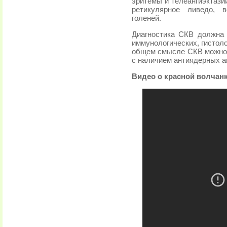
эритемы и телеангиэктази
ретикулярное ливедо,
голеней.
Диагностика СКВ должна 
иммунологических, гистол
общем смысле СКВ можно 
с наличием антиядерных а
Видео о красной волчанк