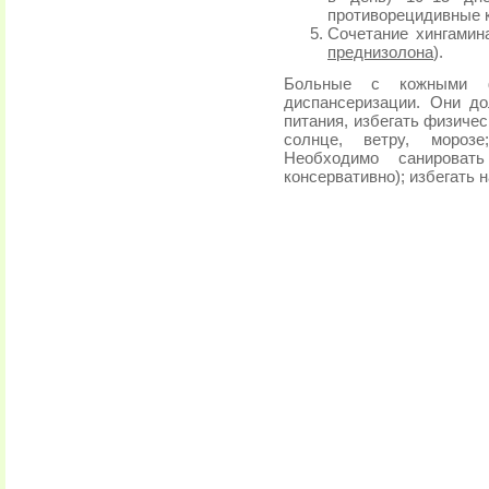
противорецидивные к
Сочетание хингамина
преднизолона
).
Больные с кожными ф
диспансеризации. Они д
питания, избегать физичес
солнце, ветру, морозе
Необходимо санироват
консервативно); избегать 