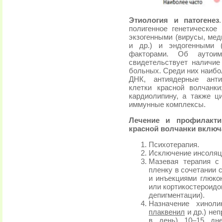
Этиология и патогенез
полигенное генетическое
экзогенными (вирусы, мед
и др.) и эндогенными (
факторами. Об ауто
свидетельствует наличие
больных. Среди них наибо
ДНК, антиядерные антит
клетки красной волчанки
кардиолипину, а также 
иммунные комплексы.
Лечение и профилакти
красной волчанки вклю
Психотерапия.
Исключение инсоляци
Мазевая терапия с
пленку в сочетании 
и инъекциями глюкон
или кортикостероидо
депигментации).
Назначение хиноли
плаквенил
и др.) неп
в день) 10–15 дн