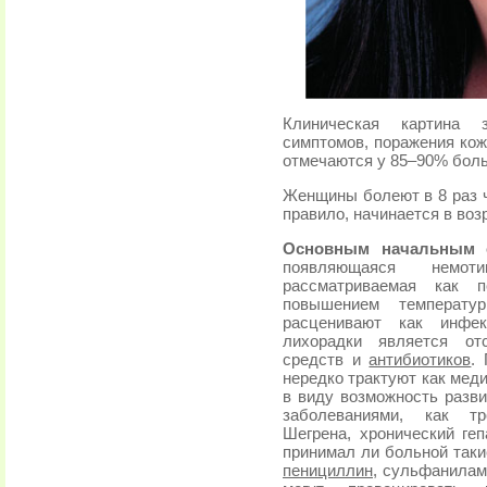
Клиническая картина 
симптомов, поражения кож
отмечаются у 85–90% бол
Женщины болеют в 8 раз ч
правило, начинается в возр
Основным начальным 
появляющаяся немоти
рассматриваемая как 
повышением температу
расценивают как инфек
лихорадки является от
средств и
антибиотиков
.
нередко трактуют как мед
в виду возможность разв
заболеваниями, как т
Шегрена, хронический геп
принимал ли больной таки
пенициллин
, сульфанилам