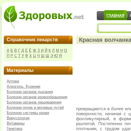
ГЛАВНАЯ
Красная волчанка
Справочник лекарств
А
Б
В
Г
Д
Е
Ё
Ж
З
И
Й
К
Л
М
Н
О
П
Р
С
Т
У
Ф
Х
Ц
Ч
Ш
Щ
Э
Ю
Я
Материалы
Аптеки
Алкоголь. Курение
Болезни органов дыхания
Болезни органов кровообращения
Болезни органов пищеварения
Болезни почек и мочевых путей
превращаются в более ил
Болезни системы крови
поверхности, начиная с ц
Вирусология
фолликулярный, в форм
Витамины
разлитой. Постепенно по
Генетика
плотными, с трудом уда