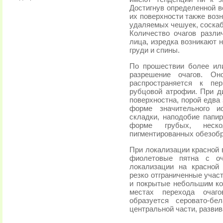
Достигнув определенной в
их поверхности также возн
удаляемых чешуек, соскаб
Количество очагов разли
лица, изредка возникают 
груди и спины.
По прошествии более ил
разрешение очагов. Он
распространяется к пе
рубцовой атрофии. При 
поверхностна, порой едва
форме значительного и
складки, наподобие папир
форме грубых, неск
пигментированных обезоб
При локализации красной 
фиолетовые пятна с оч
локализации на красной
резко отграниченные учас
и покрытые небольшим ко
местах перехода очаг
образуется серовато-б
центральной части, развив