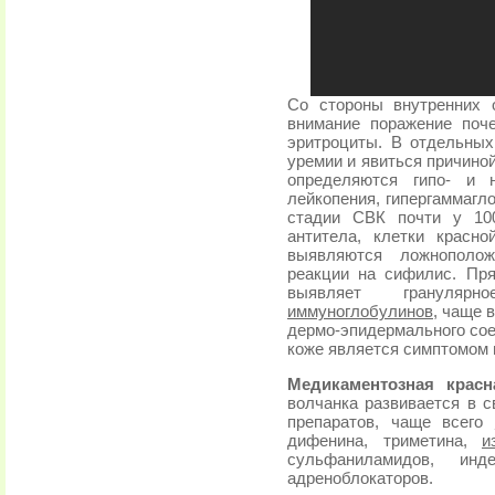
Со стороны внутренних 
внимание поражение поч
эритроциты. В отдельных
уремии и явиться причино
определяются гипо- и н
лейкопения, гипергаммагл
стадии СВК почти у 10
антитела, клетки красн
выявляются ложнополож
реакции на сифилис. Пр
выявляет грануляр
иммуноглобулинов
, чаще 
дермо-эпидермального сое
коже является симптомом 
Медикаментозная красн
волчанка развивается в 
препаратов, чаще всего
дифенина, триметина,
и
сульфаниламидов, инд
адреноблокаторов.