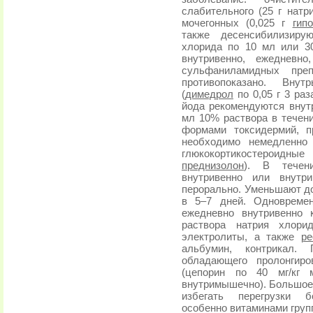
слабительного (25 г натр
мочегонных (0,025 г
гип
также десенсибилизиру
хлорида по 10 мл или 3
внутривенно, ежедневн
сульфаниламидных преп
противопоказано. Вну
(
димедрол
по 0,05 г 3 раз
йода рекомендуются внут
мл 10% раствора в течен
формами токсидермий, п
необходимо немедленно 
глюкокортикостероидн
преднизолон
). В течен
внутривенно или внутр
перорально. Уменьшают до
в 5–7 дней. Одновремен
ежедневно внутривенно 
раствора натрия хлори
электролиты, а также
ре
альбумин, контрикал.
обладающего пролонгир
(цепорин по 40 мг/кг 
внутримышечно). Большое 
избегать перегрузки б
особенно витаминами груп