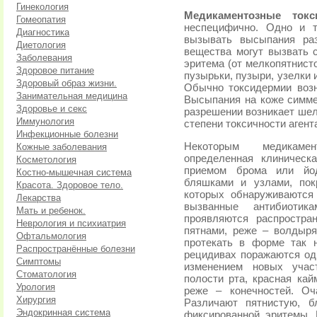
Гинекология
Медикаментозные токс
Гомеопатия
неспецифично. Одно и 
Диагностика
вызывать высыпания раз
Диетология
вещества могут вызвать 
Заболевания
эритема (от мелкопятнист
Здоровое питание
пузырьки, пузыри, узелки 
Здоровый образ жизни.
Обычно токсидермии возн
Занимательная медицина
Высыпания на коже симме
Здоровье и секс
разрешении возникает шел
Иммунология
степени токсичности агент
Инфекционные болезни
Некоторым медикамен
Кожные заболевания
определенная клиническ
Косметология
приемом брома или йод
Костно-мышечная система
бляшками и узлами, пок
Красота. Здоровое тело.
которых обнаруживаются 
Лекарства
вызванные антибиотик
Мать и ребенок.
проявляются распростр
Неврология и психиатрия
пятнами, реже – волдыр
Офтальмология
протекать в форме так 
Распространённые болезни
рецидивах поражаются одн
Симптомы
изменением новых учас
Стоматология
полости рта, красная кай
Урология
реже – конечностей. Оч
Хирургия
Различают пятнистую, 
Эндокринная система
фиксированной эритемы.