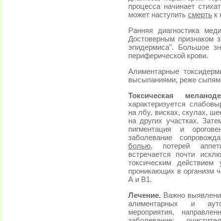
процесса начинает стихат
может наступить
смерть
к 
Ранняя диагностика мед
Достоверным признаком з
эпидермиса". Большое з
периферической крови.
Алиментарные токсидерм
высыпаниями, реже сыпями
Токсическая меланод
характеризуется слабов
на лбу, висках, скулах, ш
на других участках. Зат
пигментация и орогов
заболевание сопровожд
болью
, потерей аппет
встречается почти искл
токсическим действием 
проникающих в организм ч
А и В1.
Лечение.
Важно выявление
алиментарных и ауто
мероприятия, направле
заболевание: очисти