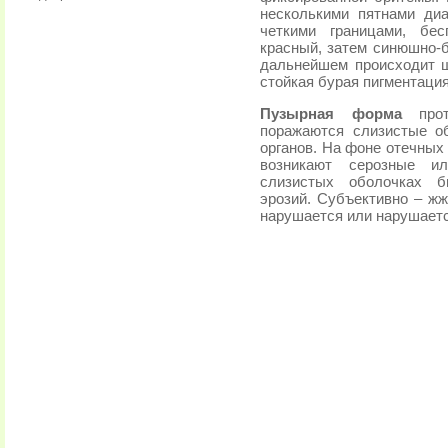
несколькими пятнами ди
четкими границами, бе
красный, затем синюшно-б
дальнейшем происходит 
стойкая бурая пигментация
Пузырная форма
про
поражаются слизистые о
органов. На фоне отечных
возникают серозные ил
слизистых оболочках б
эрозий. Субъективно – жж
нарушается или нарушаетс