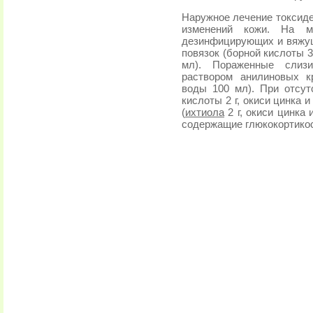
Наружное лечение токсиде
изменений кожи. На м
дезинфицирующих и вяжу
повязок (борной кислоты 3
мл). Пораженные слиз
раствором анилиновых кр
воды 100 мл). При отсут
кислоты 2 г, окиси цинка 
(
ихтиола
2 г, окиси цинка 
содержащие глюкокортико