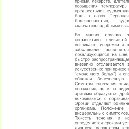
приема лекарств, длител
повышения температуры
предшествуют недомогани
боль в глазах. Первона
болезненностью, зу
скарлатиноподобными высы
Во многих случаях з
конъюнктивы, слизистой
возникают гиперемия и 
заболевания появляетс
локализующаяся на шее
быстро распространяющая
внезапно отслаивается 
искусственно: при прикос
"смоченного белья") и сп
обнажая болезненную к
Симптом сползания эпид
поражения, но и на вид
эритемы образуются дря
вскрываются с образова
Эрозии отделяют обильн
организма. Положение 
висцеральных симптомов
Тяжесть течения и и
определяется сроками уст
диагноза, характером тер