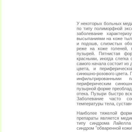
У некоторых больных меди
по типу полиморфной экс
заболевание характери
высыпаниями на коже тыль
и подошв, слизистых обо
реже на коже голеней, 
пузырей. Пятнистая фор
красными, иногда слегка 
самого начала состоит из 
цвета, и периферическо
синюшно-розового цвета. 
инфильтрированными
периферическим синюшн
пузырной форме преоблада
отека. Пузыри быстро вск
Заболевание часто со
температуры тела, суста
Наиболее тяжелой формо
препараты является меди
типу синдрома Лайелла 
синдром "обваренной кожи