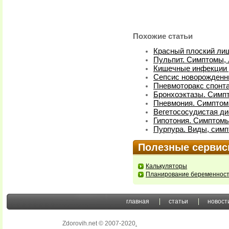
Похожие статьи
Красный плоский ли
Пульпит. Симптомы,
Кишечные инфекции у
Сепсис новорожденн
Пневмоторакс спонт
Бронхоэктазы. Симп
Пневмония. Симптом
Вегетососудистая ди
Гипотония. Симптомы
Пурпура. Виды, симп
Полезные серви
Калькуляторы
Планирование беременнос
главная
статьи
новост
Zdorovih.net © 2007-2020
.