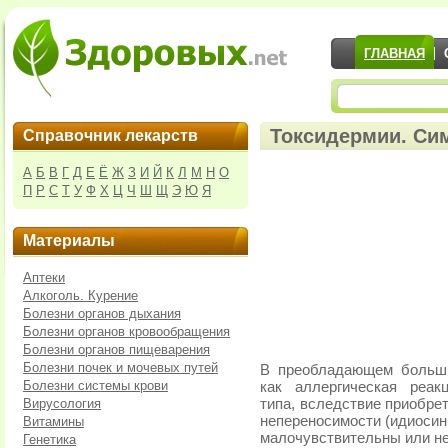
ГЛАВНАЯ
Токсидермии. Си
Справочник лекарств
А
Б
В
Г
Д
Е
Ё
Ж
З
И
Й
К
Л
М
Н
О
П
Р
С
Т
У
Ф
Х
Ц
Ч
Ш
Щ
Э
Ю
Я
Материалы
Аптеки
Алкоголь. Курение
Болезни органов дыхания
Болезни органов кровообращения
Болезни органов пищеварения
Болезни почек и мочевых путей
В преобладающем больши
Болезни системы крови
как аллергическая реак
Вирусология
типа, вследствие приобре
непереносимости (идиосин
Витамины
малочувствительны или н
Генетика