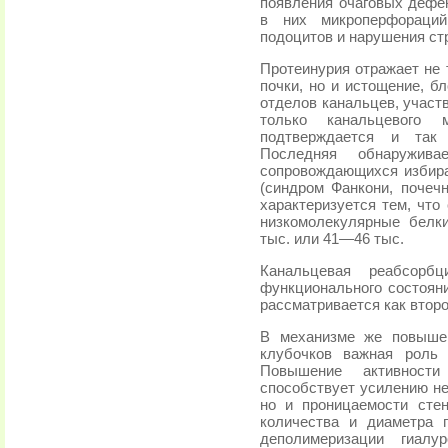
появления очаговых дефе
в них микроперфораций
подоцитов и нарушения с
Протеинурия отражает не 
почки, но и истощение, 
отделов канальцев, участ
только канальцевого м
подтверждается и так 
Последняя обнаруживае
сопровождающихся избир
(синдром Фанкони, почечн
характеризуется тем, что
низкомолекулярные белк
тыс. или 41—46 тыс.
Канальцевая реабсор
функционального состоян
рассматривается как втор
В механизме же повыше
клубочков важная роль 
Повышение активност
способствует усилению не
но и проницаемости сте
количества и диаметра 
деполимеризации гиалу