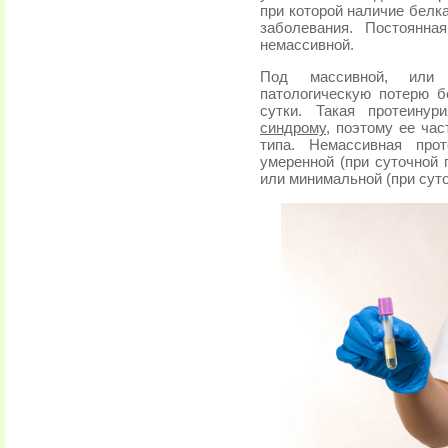
при которой наличие белк
заболевания. Постоянна
немассивной.
Под массивной, или 
патологическую потерю 
сутки. Такая протеину
синдрому
, поэтому ее ча
типа. Немассивная про
умеренной (при суточной 
или минимальной (при суто