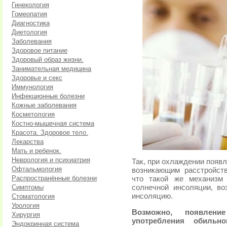
Гинекология
Гомеопатия
Диагностика
Диетология
Заболевания
Здоровое питание
Здоровый образ жизни.
Занимательная медицина
Здоровье и секс
Иммунология
Инфекционные болезни
Кожные заболевания
Косметология
Костно-мышечная система
Красота. Здоровое тело.
Лекарства
Мать и ребенок.
Неврология и психиатрия
Так, при охлаждении появ
Офтальмология
возникающим расстройств
Распространённые болезни
что такой же механизм 
Симптомы
солнечной инсоляции, в
инсоляцию.
Стоматология
Урология
Возможно, появлени
Хирургия
употребления обиль
Эндокринная система