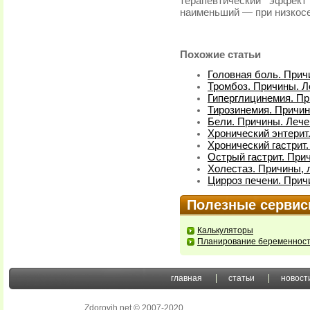
терапевтический эффект
наименьший — при низкосе
Похожие статьи
Головная боль. Прич
Тромбоз. Причины. Л
Гиперглицинемия. Пр
Тирозинемия. Причи
Бели. Причины. Лече
Хронический энтерит
Хронический гастрит
Острый гастрит. При
Холестаз. Причины, 
Цирроз печени. Прич
Полезные серви
Калькуляторы
Планирование беременнос
главная
статьи
новост
Zdorovih.net © 2007-2020
.