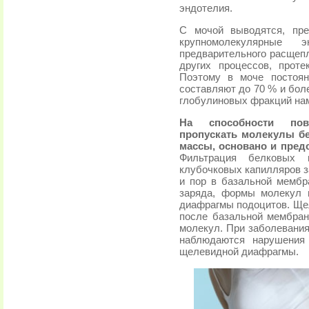
эндотелия.
С мочой выводятся, пре
крупномолекулярные 
предварительного расщеп
других процессов, прот
Поэтому в моче постоян
составляют до 70 % и бол
глобулиновых фракций нам
На способности пов
пропускать молекулы бе
массы, основано и пред
Фильтрация белковых 
клубочковых капилляров з
и пор в базальной мембра
заряда, формы молекул 
диафрагмы подоцитов. Ще
после базальной мембра
молекул. При заболевания
наблюдаются нарушения 
щелевидной диафрагмы.