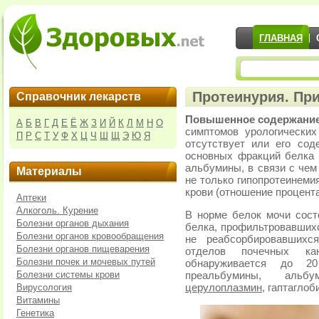
ГЛАВНАЯ
Протеинурия. Пр
Справочник лекарств
Повышенное содержание
А
Б
В
Г
Д
Е
Ё
Ж
З
И
Й
К
Л
М
Н
О
симптомов урологически
П
Р
С
Т
У
Ф
Х
Ц
Ч
Ш
Щ
Э
Ю
Я
отсутствует или его сод
основных фракций белка 
альбумины, в связи с чем
Материалы
не только гипопротеинеми
крови (отношение процента
Аптеки
Алкоголь. Курение
В норме белок мочи сост
Болезни органов дыхания
белка, профильтровавшихс
Болезни органов кровообращения
не реабсорбировавшихс
Болезни органов пищеварения
отделов почечных к
Болезни почек и мочевых путей
обнаруживается до 2
Болезни системы крови
преальбумины, альбу
Вирусология
церулоплазмин
, гаптагло
Витамины
Генетика