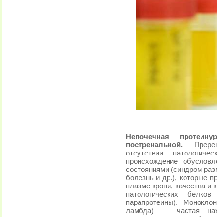
Непочечная протеин
постренальной.
Пререна
отсутствии патологич
происхождение обусловл
состояниями (синдром раз
болезнь и др.), которые 
плазме крови, качества и
патологических белк
парапротеины). Монокло
ламбда) — частая нах