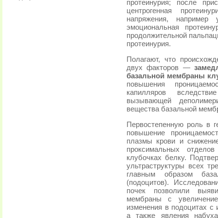
протеинурия; после при
центрогенная протеину
напряжения, например
эмоциональная протеинур
продолжительной пальпаци
протеинурия.
Полагают, что происхожд
двух факторов —
замед
базальной мембраны кл
повышения проницаемо
капилляров вследстви
вызывающей деполимер
вещества базальной мемб
Первостепенную роль в г
повышение проницаемос
плазмы крови и снижени
проксимальных отделов
клубочках белку. Подтве
ультраструктуры всех тр
главным образом баз
(подоцитов). Исследован
почек позволили выяви
мембраны с увеличение
изменения в подоцитах с 
а также явления набуха