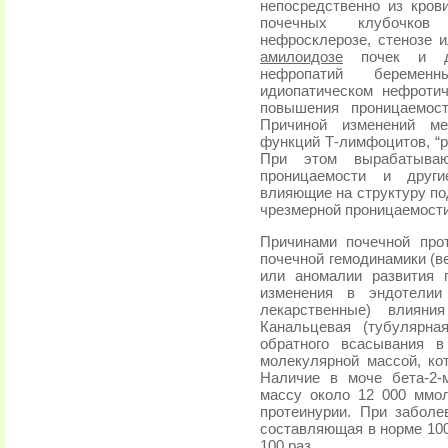
непосредственно из кров
почечных клубочков 
нефросклерозе, стенозе 
амилоидозе
почек и др
нефропатий беремен
идиопатическом нефроти
повышения проницаемос
Причиной изменений ме
функций Т-лимфоцитов, “р
При этом вырабатываю
проницаемости и други
влияющие на структуру под
чрезмерной проницаемости
Причинами почечной про
почечной гемодинамики (
или аномалии развития 
изменения в эндотелии
лекарственные) влияни
Канальцевая (тубулярна
обратного всасывания 
молекулярной массой, ко
Наличие в моче бета-2-
массу около 12 000 ммо
протеинурии. При заболе
составляющая в норме 100 
100 раз.