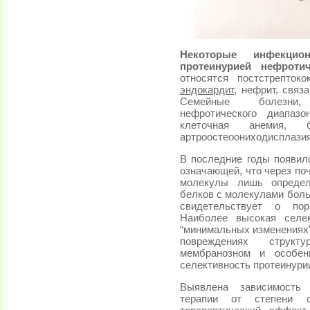
Некоторые инфекцио
протеинурией нефротич
относятся постстрепток
эндокардит
, нефрит, связ
Семейные болезни,
нефротического диапаз
клеточная анемия, 
артроостеоониходисплазия
В последние годы появило
означающей, что через по
молекулы лишь определ
белков с молекулами боль
свидетельствует о пор
Наиболее высокая селек
“минимальных изменениях” 
повреждениях структ
мембранозном и особен
селективность протеинури
Выявлена зависимость 
терапии от степени се