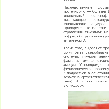
Наследственные форм
протеинурию — болезнь В
ювенильный нефронофт
вызывающие протеину
канальцевого ацидоз
Приобретенные болезни 
отравления тяжелыми м
нефрит, обструктивная ур
витамином D.
Кроме того, выделяют тра
могут быть разнообразн
системы, тяжелая анеми
факторы: тяжелая физиче
эмоции. У новорожденн
физиологическая протеинур
и подростков в сочетани
возможна ортостатическа
тела). В пользу почечно
цилиндрурия
.