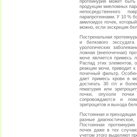
протеинурия может быть
продукции миеломных пара
непосредственного по
парапротеинами. У 10 % б
амилоидоз почек, который
можно, если экскреция бел
Постренальная протеинур
и белкового экссудата
урологических заболева
ложная (внепочечная) про
моче является примесь ле
Распад этих элементов, 
реакции мочи, приводит 
почечный фильтр. Особе
дает примесь крови в м
достигать 30 г/л и боле
гематурия или эритроцит
почки, опухоли почки
сопровождаются и ложн
эритроцитов и выхода белк
Постоянная и преходящая
разные диагностическое, 
Постоянная протеинурия
почек даже в тех случая
учетом этого выделяют п