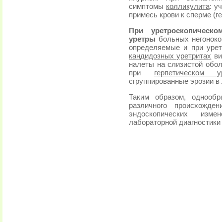
симптомы
колликулита
: у
примесь крови к сперме (г
При уретроскопическо
уретры
больных негоноко
определяемые и при уретр
кандидозных уретритах
ви
налеты на слизистой обол
при
герпетическом у
сгруппированные эрозии в
Таким образом, однообр
различного происхожден
эндоскопических изм
лабораторной диагностики 