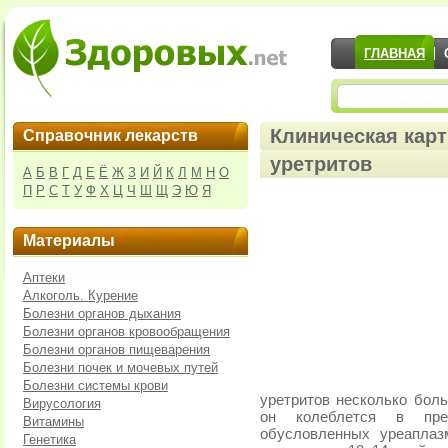
ГЛАВНАЯ
Клиническая карт
Справочник лекарств
уретритов
А
Б
В
Г
Д
Е
Ё
Ж
З
И
Й
К
Л
М
Н
О
П
Р
С
Т
У
Ф
Х
Ц
Ч
Ш
Щ
Э
Ю
Я
Материалы
Аптеки
Алкоголь. Курение
Болезни органов дыхания
Болезни органов кровообращения
Болезни органов пищеварения
Болезни почек и мочевых путей
Болезни системы крови
уретритов несколько боль
Вирусология
он колеблется в пре
Витамины
обусловленных уреаплаз
Генетика