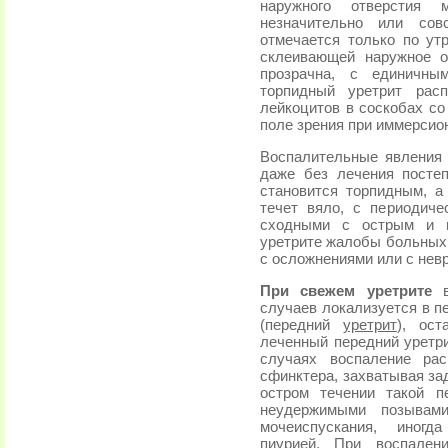
наружного отверстия м
незначительно или сов
отмечается только по утр
склеивающей наружное о
прозрачна, с единичны
торпидный уретрит рас
лейкоцитов в соскобах со
поле зрения при иммерсио
Воспалительные явления 
даже без лечения постеп
становится торпидным, а
течет вяло, с периодич
сходными с острым и п
уретрите жалобы больных 
с осложнениями или с нев
При свежем уретрите
случаев локализуется в п
(передний
уретрит
), ос
леченный передний уретри
случаях воспаление рас
сфинктера, захватывая за
остром течении такой п
неудержимыми позывам
мочеиспускания, иногд
пиурией. При воспален