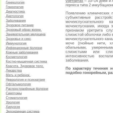
уретритах
– 10–14 дней и 
Гинекология
герпеса типа 2 инкубацио
Гомеопатия
Диагностика
Появлению клинических п
Диетология
субъективные расстрой
Заболевания
мочеиспускательного
Здоровое питание
мочеиспускания, иногда 
Здоровый образ жизни.
признаком уретрита слу
Занимательная медицина
слизистой оболочки либо 
Здоровье и секс
мочеиспускательного кана
моче (гнойные нити, х
Иммунология
обильными, умеренным
Инфекционные болезни
слизистыми или слиз
Кожные заболевания
интенсивностью воспал
Косметология
заболевания.
Костно-мышечная система
Красота. Здоровое тело.
По характеру течения н
Лекарства
подобно гонорейным, ра
Мать и ребенок.
Неврология и психиатрия
Офтальмология
Распространённые болезни
Симптомы
Стоматология
Урология
Хирургия
Эндокринная система