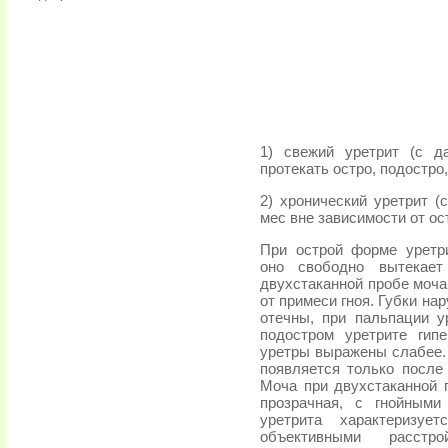
1) свежий уретрит (с д
протекать остро, подостро,
2) хронический уретрит 
мес вне зависимости от ос
При острой форме уретри
оно свободно вытекает
двухстаканной пробе моча
от примеси гноя. Губки на
отечны, при пальпации у
подостром уретрите гип
уретры выражены слабее. 
появляется только после
Моча при двухстаканной 
прозрачная, с гнойным
уретрита характеризуе
объективными расстро