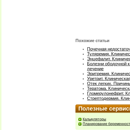
Похожие статьи
Почечная недостаточ
Туляремия. Клиничес
Энцефалит. Клиничес
Болезни ободочной к
лечение
Эритремия. Клиничес
Уретрит. Клиническая
Отек легких. Причин
Тератома. Клиническ
Гломерулонефрит. Кл
Стрептодермия. Клин
Полезные серви
Калькуляторы
Планирование беременнос