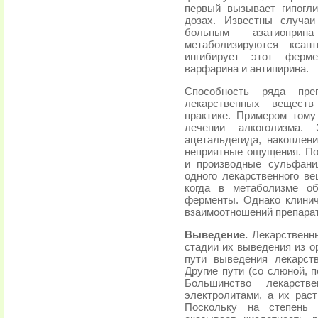
первый вызывает гипогл
дозах. Известны случаи
больным азатиоприн
метаболизируются ксан
ингибирует этот ферм
варфарина и антипирина.
Способность ряда пре
лекарственных веществ
практике. Примером том
лечении алкоголизма. 
ацетальдегида, накоплен
неприятные ощущения. П
и производные сульфани
одного лекарственного ве
когда в метаболизме о
ферменты. Однако клинич
взаимоотношений препарат
Выведение.
Лекарственны
стадии их выведения из о
пути выведения лекарст
Другие пути (со слюной, 
Большинство лекарств
электролитами, а их раст
Поскольку на степень 