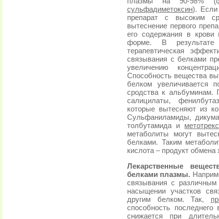
плазмы на 90-98% (фе
сульфадиметоксин
). Есл
препарат с высоким с
вытеснение первого препа
его содержания в крови 
форме. В результате
терапевтическая эффект
связывания с белками пр
увеличению концентр
Способность вещества выт
белком увеличивается п
сродства к альбуминам. 
салицилаты, фенилбута
которые вытесняют из к
Сульфаниламиды, дикума
толбутамида и
метотрекс
метаболиты могут вытес
белками. Таким метаболи
кислота – продукт обмена 
Лекарственные вещест
белками плазмы.
Наприме
связывания с различным
насыщении участков свя
другим белком. Так,
пр
способность последнего
снижается при длитель