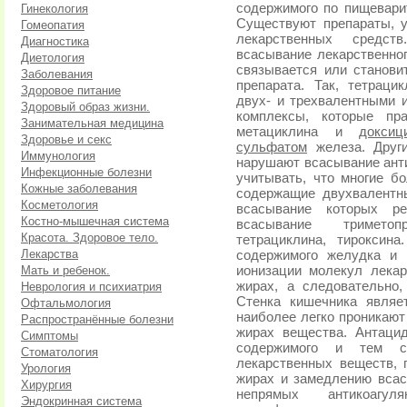
содержимого по пищевари
Гинекология
Существуют препараты, 
Гомеопатия
лекарственных средст
Диагностика
всасывание лекарственног
Диетология
связывается или станови
Заболевания
препарата. Так, тетрац
Здоровое питание
двух- и трехвалентными и
Здоровый образ жизни.
комплексы, которые пр
Занимательная медицина
метациклина и
доксиц
Здоровье и секс
сульфатом
железа. Други
Иммунология
нарушают всасывание анти
Инфекционные болезни
учитывать, что многие б
Кожные заболевания
содержащие двухвалентн
Косметология
всасывание которых ре
Костно-мышечная система
всасывание тримет
Красота. Здоровое тело.
тетрациклина, тироксин
Лекарства
содержимого желудка и 
Мать и ребенок.
ионизации молекул лека
жирах, а следовательно
Неврология и психиатрия
Стенка кишечника являе
Офтальмология
наиболее легко проникают
Распространённые болезни
жирах вещества. Антаци
Симптомы
содержимого и тем с
Стоматология
лекарственных веществ, 
Урология
жирах и замедлению вса
Хирургия
непрямых антикоагул
Эндокринная система