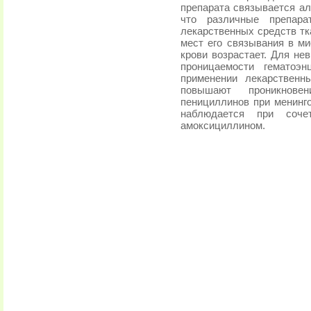
препарата связывается ал
что различные препара
лекарственных средств тк
мест его связывания в м
крови возрастает. Для не
проницаемости гематоэн
применении лекарственн
повышают проникнове
пенициллинов при менинг
наблюдается при соче
амоксициллином.