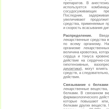
препаратов. В анестези
используется комбина
сосудосуживающих пре
Последние, задержива
увеличивают продолжит
средства, применяемые п
и скорость всасывания диг
Распределение.
Введен
лекарственные средства в
по всему организму. Н
организме лекарственн
величина кровотока, котор
сердца и тонуса кровен
действие на сердечно-со
гипотензивные, вазопре
диуретики
), могут влият
средств, а следовательно
действия.
Связывание с белками
лекарственные вещества, 
белками. В связанном в
фармакологического дейст
которые повышают или,
белками других веществ.