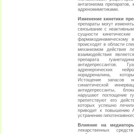
антагонизма препаратов, 
адреномиметиками.
Изменение кинетики пре
препараты могут изменят
связывание с неактивным
сущности кинетически
фармакодинамическому в
происходят в области спе
механизмом действия ле
взаимодействия являетс
препарата гуанетид
антидепрессантов. Г
адренергических не
норадреналина, котор
Истощение запасов н
синаптической иннерв
антидепрессанты, блок
нарушают поглощение гу
препятствуют его дейст
которых успешно лечили
приводит к повышению 
устранению гипотензивного
Влияние на медиатор
лекарственных средс