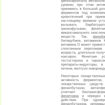
фенобарбитала метаболи
уровню; при этом антик
принимать в большой доз
ферментов под влиянием
кровотечений при прие
настоящему времени уст
вызывать барбитурат
гризеофульвин, фенито
микросомального окислен
веществ. Так,
феноба
билирубина, витаминов
витамина D может привест
спонтанным переломам 
возраста, длительно пол
ноксирон. Фенитоин 
тестостерона и тирокси
препараты-индукторы, в
печени, желтухе новорожд
Некоторые лекарственны
активность ферментов
лекарственных средств.
фенилбутазон, метилф
угнетают биотрансфор
фенитоина
и нередко вы
действия. При однов
фенилбутазона, непрямы