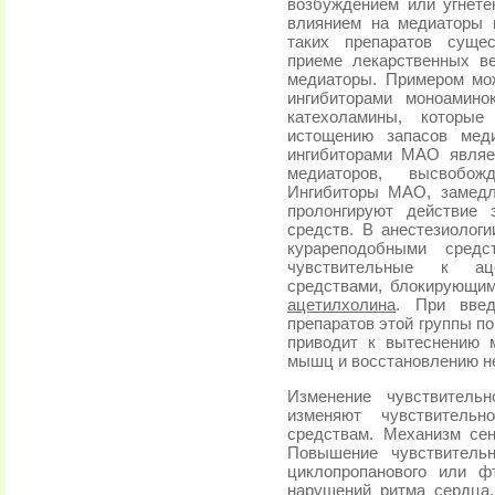
возбуждением или угнете
влиянием на медиаторы 
таких препаратов суще
приеме лекарственных в
медиаторы. Примером мо
ингибиторами моноамино
катехоламины, которы
истощению запасов меди
ингибиторами МАО являе
медиаторов, высвобо
Ингибиторы МАО, замедл
пролонгируют действие 
средств. В анестезиолог
курареподобными средс
чувствительные к аце
средствами, блокирующи
ацетилхолина
. При введ
препаратов этой группы п
приводит к вытеснению 
мышц и восстановлению н
Изменение чувствительн
изменяют чувствительн
средствам. Механизм сен
Повышение чувствитель
циклопропанового или ф
нарушений ритма сердца