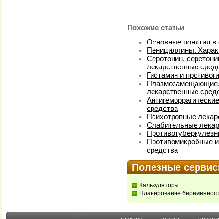
Похожие статьи
Основные понятия в 
Пенициллины. Харак
Серотонин, серетони
лекарственные сред
Гистамин и противог
Плазмозамещающие, 
лекарственные средс
Антигеморрагические
средства
Психотропные лекар
Слабительные лекар
Противотуберкулезн
Противомикробные и
средства
Полезные серви
Калькуляторы
Планирование беременнос