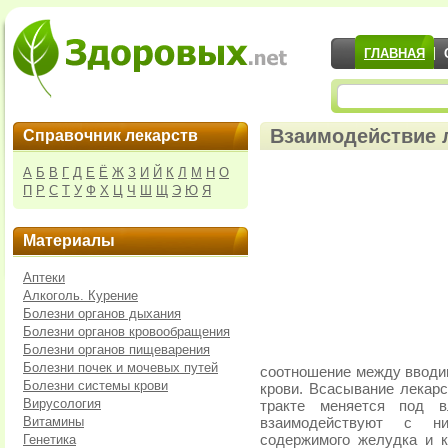
ГЛАВНАЯ
Взаимодействие 
Справочник лекарств
А
Б
В
Г
Д
Е
Ё
Ж
З
И
Й
К
Л
М
Н
О
П
Р
С
Т
У
Ф
Х
Ц
Ч
Ш
Щ
Э
Ю
Я
Материалы
Аптеки
Алкоголь. Курение
Болезни органов дыхания
Болезни органов кровообращения
Болезни органов пищеварения
Болезни почек и мочевых путей
соотношение между вводим
Болезни системы крови
крови. Всасывание лекар
Вирусология
тракте меняется под в
Витамины
взаимодействуют с ни
Генетика
содержимого желудка и 