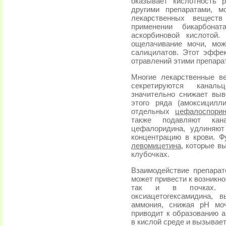
оказывает кислотность 
другими препаратами, м
лекарственных вещест
применении бикарбона
аскорбиновой кислотой
ощелачивание мочи, мож
салицилатов. Этот эффек
отравлений этими препара
Многие лекарственные ве
секретируются канал
значительно снижает выв
этого ряда (амоксицилл
отдельных
цефалоспори
также подавляют ка
цефалоридина, удлиняю
концентрацию в крови. Ф
левомицетина
, которые в
клубочках.
Взаимодействие препарат
может привести к возникн
так и в почках. Фе
оксиацетогексамидина, 
аммония, снижая рН мо
приводит к образованию 
в кислой среде и вызывает