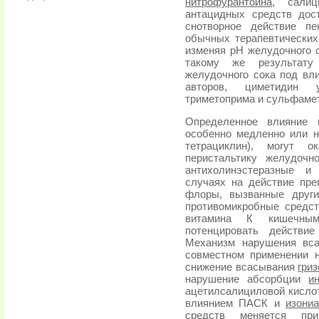
нитрофурантоина
, салиц
антацидных средств дос
снотворное действие пе
обычных терапевтических 
изменяя рН желудочного 
такому же результату
желудочного сока под вл
авторов, циметидин 
триметоприма и сульфаме
Определенное влияние 
особенно медленно или н
тетрациклин), могут о
перистальтику желудочно
антихолинэстеразные и
случаях на действие пре
флоры, вызванные други
противомикробные средст
витамина К кишечны
потенцировать действие
Механизм нарушения вса
совместном применении н
снижение всасывания
гри
нарушение абсорбции
и
ацетилсалициловой кисло
влиянием ПАСК и
изони
средств меняется при