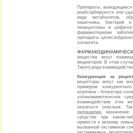
Препараты, выводящиеся 
реабсорбируются или уда
виде метаболитов, об
кишечника, бактерий 
пенициллины и цефалос
фармакотерапии забол
препараты целесообразно
холангита.
ФАРМАКОДИНАМИЧЕСК
вещества могут взаимо
медиаторов. В этом случа
Такого рода взаимодейст
Конкуренция за рецеп
рецепторы могут как аго
примером конкурентног
атропина – блокатора хол
холиномиметических сре
взаимодействие этих ж
оказаться опасным. Та
пилокарпин
, назначение 
средства при каком-ли
привести к резкому повыш
вызванной гистамином се
гистаминовых рецепторов