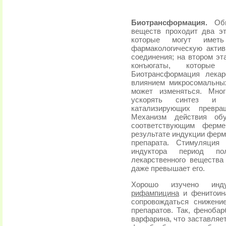
Биотрансформация.
Обыч
веществ проходит два э
которые могут име
фармакологическую актив
соединения; на втором э
конъюгаты, которые
Биотрансформация лекар
влиянием микросомальны
может изменяться. Мно
ускорять синтез и у
катализирующих превра
Механизм действия обу
соответствующим ферме
результате индукции фер
препарата. Стимуляция
индуктора период по
лекарственного вещества
даже превышает его.
Хорошо изучено инду
рифампицина
и фенитоина
сопровождаться снижени
препаратов. Так, фенобар
варфарина, что заставляе