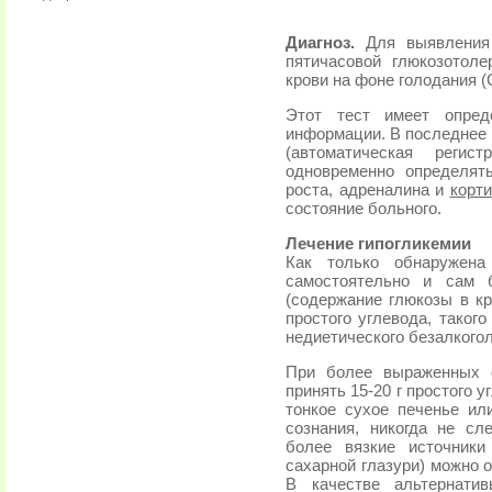
Диагноз.
Для выявления г
пятичасовой глюкозотол
крови на фоне голодания (
Этот тест имеет опред
информации. В последнее 
(автоматическая регис
одновременно определят
роста, адреналина и
корт
состояние больного.
Лечение гипогликемии
Как только обнаружена
самостоятельно и сам б
(содержание глюкозы в кр
простого углевода, такого
недиетического безалкогол
При более выраженных с
принять 15-20 г простого у
тонкое сухое печенье ил
сознания, никогда не сл
более вязкие источники
сахарной глазури) можно 
В качестве альтернати