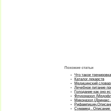
Похожие статьи
Что такое тренировк
Каталог лекарств
Медицинский словар
Лечебное питание пр
Голодание как оно ес
Флуконазол (Медофл
Миконазол (Дринакс,
Рифампицин.Описани
Сумамед . Описание 