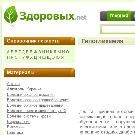
ГЛАВНАЯ
Гипогликемия
Справочник лекарств
А
Б
В
Г
Д
Е
Ё
Ж
З
И
Й
К
Л
М
Н
О
П
Р
С
Т
У
Ф
Х
Ц
Ч
Ш
Щ
Э
Ю
Я
Материалы
Аптеки
Алкоголь. Курение
Болезни органов дыхания
Болезни органов кровообращения
Болезни органов пищеварения
Болезни почек и мочевых путей
(т.е. та, причина которо
Болезни системы крови
возникающая после опе
Вирусология
обусловленная наруше
гипогликемия, или отсро
Витамины
на ранних стадиях диабет
Генетика