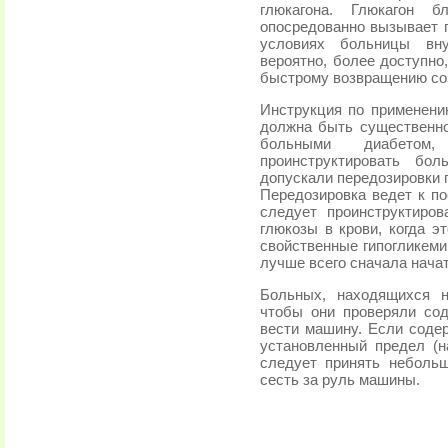
глюкагона. Глюкагон б
опосредованно вызывает 
условиях больницы вну
вероятно, более доступно,
быстрому возвращению со
Инструкция по применению
должна быть существенно
больными диабето
проинструктировать бо
допускали передозировки п
Передозировка ведет к п
следует проинструктиро
глюкозы в крови, когда э
свойственные гипогликеми
лучше всего сначала начат
Больных, находящихся н
чтобы они проверяли сод
вести машину. Если соде
установленный предел (н
следует принять небольш
сесть за руль машины.