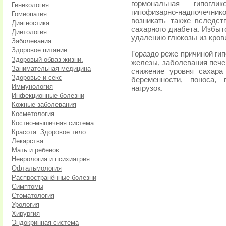
гормональная гипогли
Гинекология
гипофизарно-надпочечн
Гомеопатия
возникать также вследст
Диагностика
сахарного диабета. Избыт
Диетология
удалению глюкозы из кров
Заболевания
Здоровое питание
Гораздо реже причиной ги
Здоровый образ жизни.
железы, заболевания пече
Занимательная медицина
снижение уровня сахара
Здоровье и секс
беременности, поноса,
Иммунология
нагрузок.
Инфекционные болезни
Кожные заболевания
Косметология
Костно-мышечная система
Красота. Здоровое тело.
Лекарства
Мать и ребенок.
Неврология и психиатрия
Офтальмология
Распространённые болезни
Симптомы
Стоматология
Урология
Хирургия
Эндокринная система