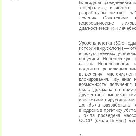
Благодаря проведенным 
энцефалита, выявлены 
разработаны методы лаб
лечения. Советскими в
геморрагические лих
диагностических и лечебн
Уровень клетки (50-е год
истории вирусологии — от
в искусственных условиях
получили Нобелевскую п
клеток. Использование 
подлинно революционны
выделения многочислен
клонирования, изучения 
возможность полу­чения
была до­казана на прим
дружестве с американским
советскими вирусологами
др. была разработана т
внедрена в практику убит
. была проведена массо
СССР
(около 15 млн.)
жив
7