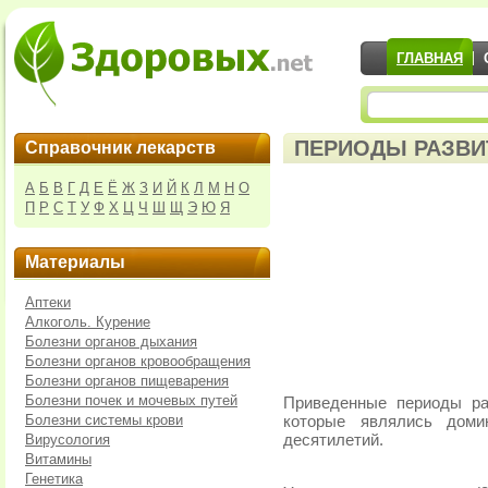
ГЛАВНАЯ
ПЕРИОДЫ РАЗВИ
Справочник лекарств
А
Б
В
Г
Д
Е
Ё
Ж
З
И
Й
К
Л
М
Н
О
П
Р
С
Т
У
Ф
Х
Ц
Ч
Ш
Щ
Э
Ю
Я
Материалы
Аптеки
Алкоголь. Курение
Болезни органов дыхания
Болезни органов кровообращения
Болезни органов пищеварения
Болезни почек и мочевых путей
Приведенные периоды ра
Болезни системы крови
которые являлись дом
Вирусология
десятилетий.
Витамины
Генетика