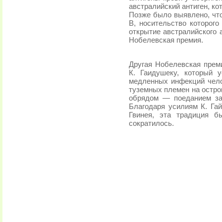
австралийский ан­тиген, ко
Позже было выявлено, что 
В, носительство которого
открытие австралийского а
Нобелевская премия.
Другая Нобелевская преми
К. Гаидушеку, который 
медленных инфекций че­л
туземных пле­мен на остр
обрядом — поеданием зар
Благодаря усилиям К. Гай
Гвинея, эта традиция б
сократилось.