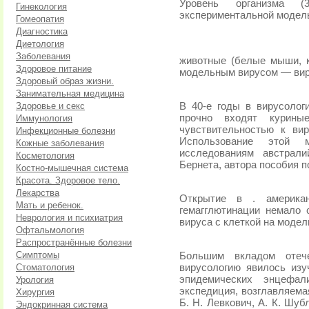
Уровень организма (
Гинекология
экспериментальной модел
Гомеопатия
Диагностика
Диетология
Заболевания
животные (белые мыши, кр
Здоровое питание
модельным вирусом — вир
Здоровый образ жизни.
Занимательная медицина
Здоровье и секс
В 40-е годы в вирусолог
прочно входят курин
Иммунология
чувствительностью к ви
Инфекционные болезни
Использование этой 
Кожные заболевания
исследованиям австрали
Косметология
Бернета, автора пособия п
Костно-мышечная система
Красота. Здоровое тело.
Лекарства
Открытие в . американ
Мать и ребенок.
гемагглютинации немало 
Неврология и психиатрия
вируса с клеткой на модел
Офтальмология
Распространённые болезни
Симптомы
Большим вкладом отече
Стоматология
вирусологию явилось изу
эпидемических энцефал
Урология
экспедиция, возглавляема
Хирургия
Б. Н. Левкович, А. К. Шуб
Эндокринная система