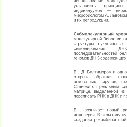
использование молекуля
установить прин­цип
индивидуумов — вирио
микробиоло­гом А. Львовом
и их репродукции.
Субмолекулярный уровен
молекулярной биологии о
структуры нуклеиновых
секвенирования ДН
последовательностей бел
геномов ДНК-содержа-щих 
В . Д. Балтимором и одн
открыта обратная тран
онкогенных вирусов, ф
Становится реальным си
матрице, вы­деленной и
переписать РНК в ДНК и п
В . возникает новый ра
инженерия. В этом году п
создании
рекомбинантной