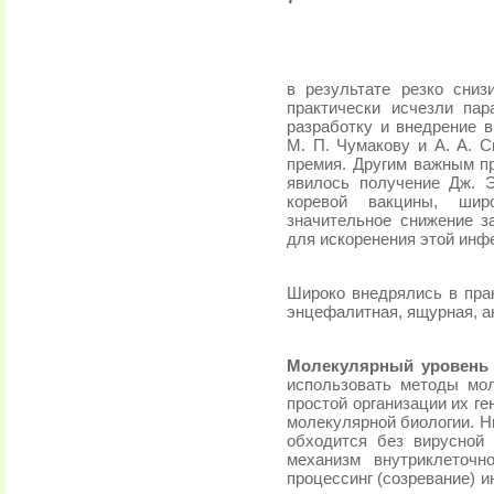
в результате резко сни
практически исчезли пар
разработку и внедрение 
М. П. Чумакову и А. А. 
премия. Другим важным п
явилось получение Дж. 
коревой вакцины, широ
значительное снижение з
для искоренения этой инфе
Широко внедрялись в пра
энцефалитная, ящурная, ан
Молекулярный уровень 
использовать методы мол
простой организации их г
молекулярной био­логии. 
об­ходится без вирусной
механизм внутриклеточн
процессинг (созревание) 