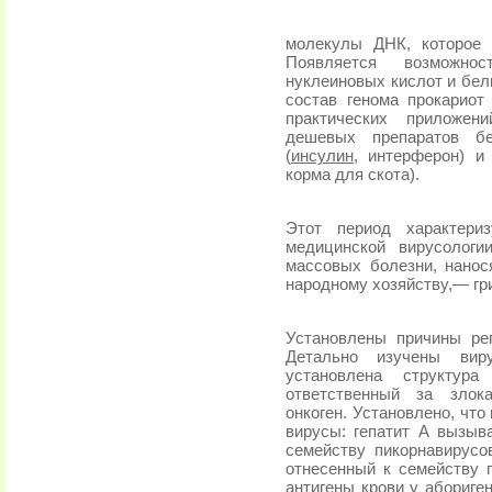
молекулы ДНК, которое 
Появляется возможно
нуклеиновых кислот и бел
состав генома прокариот
практических прило­же
дешевых препа­ратов б
(
инсулин
, интерферон) и
корма для скота).
Этот период характери
медицинской вирусолог
массовых болезни, нано
народному хозяйству,— грип
Установлены причины рег
Детально изучены виру
установлена структур
ответственный за злок
онкоген. Установлено, что
вирусы: гепатит А вызыв
се­мейству пикорнавирус
отнесенный к семейству г
антигены крови у абориге