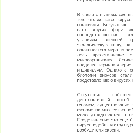
формированием вирио-нов
В связи с вышеизложенны
того, что же такое вирус
организмы. Безусловно,
всех других форм жи
наследственностью, и
условиям внешней с
экологическую нишу, на
органического мира на зе
лось представление 
микроорганизмах. Логи
введение термина «вирион
индивидуум. Однако с р
биологии вирусов стали
представлению о виру­сах 
Отсутствие собствен
дисъюнктивный способ 
геномом, существование в
феноменов множественной
мало укладывается в пр
Представление это еще б
вирусоподоб­ным структур
возбудителя скрепи.