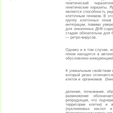
генетический паразит
генетические паразиты. Я
является способность ряд
клеточным геномом. В эт
группу клеточных генов
интеграции, помимо умер
для онкогенных ДНК-соде
стадия обязательна для
— ретро-вирусов.
Однако и в том случае, к
геном находится в автоно
обусловлено конкуренцией 
К уникальным свойствам в
который резко отличается
клеток и
организмов
(бин
деление, почкование, об
размножение обозначае
репродукция, что подчерк
территории клетки) и 
(нуклеиновых кислот 