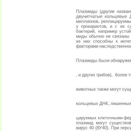
Плазмиды (другие назва
двунитчатые кольцевые 
миллионов, реплицируемы
у прокариотов, и с их 
бактерий, например усто
миды обычно не связаны 
из них способны к инте
факторами наследственно
Плазмиды были обнаружен
. и других грибов),
более т
животных также могут суще
кольцевых ДНК, лишенных
цируемых клеточными ферм
плазмид могут существов
вирус 40 (8У40). При перс