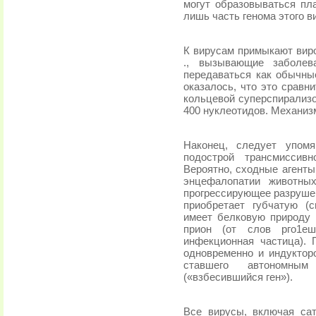
могут образовываться п
лишь часть генома этого в
К вирусам примыкают виро
., вызывающие заболев
передаваться как обычны
оказалось, что это срав
коль­цевой суперспирализ
400 нуклеотидов. Механизм
Наконец, следует упомя
подострой трансмиссивн
Вероятно, сходные агент
энцефалопатии животны
прогрессирующее разрушен
при­обретает губчатую (
имеет белковую природу 
прион (от слов рго1е
инфекционная частица). П
одновременно и индукторо
ставшего авто­номны
(«взбесившийся ген»).
Все вирусы, включая са