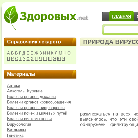
ГЛАВНАЯ
ПРИРОДА ВИРУС
Справочник лекарств
А
Б
В
Г
Д
Е
Ё
Ж
З
И
Й
К
Л
М
Н
О
П
Р
С
Т
У
Ф
Х
Ц
Ч
Ш
Щ
Э
Ю
Я
Материалы
Аптеки
Алкоголь. Курение
Болезни органов дыхания
Болезни органов кровообращения
Болезни органов пищеварения
Болезни почек и мочевых путей
размножаться на всех ис
Болезни системы крови
выяснилось, что эти сво
Вирусология
обнаружены
фильтрующи
Витамины
Генетика