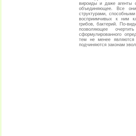
вироиды и даже агенты с
объединяющее. Все они
структурами, способными
восприимчивых к ним кл
грибов, бактерий. По-ви
позволяющее очертит
сформулированного опред
тем не менее являются
подчиняются законам эволю