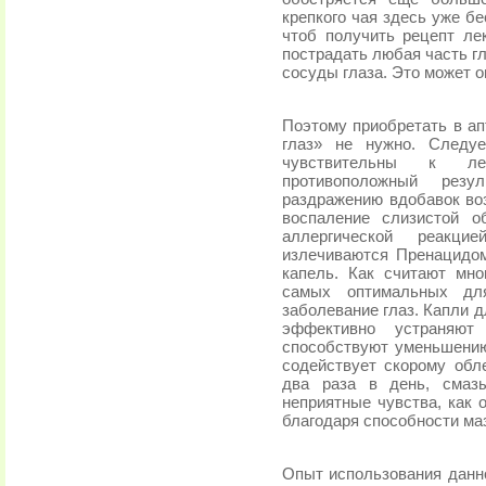
крепкого чая здесь уже б
чтоб получить рецепт ле
пострадать любая часть гла
сосуды глаза. Это может 
Поэтому приобретать в ап
глаз» не нужно. Следуе
чувствительны к лек
противоположный резу
раздражению вдобавок во
воспаление слизистой о
аллергической реакцие
излечиваются Пренацидом
капель. Как считают мно
самых оптимальных для
заболевание глаз. Капли д
эффективно устраняют
способствуют уменьшению
содействует скорому обл
два раза в день, смазы
неприятные чувства, как 
благодаря способности маз
Опыт использования данно