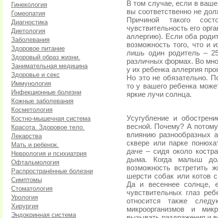
В том случае, если в ваше
Гинекология
вы соответственно не дол
Гомеопатия
Причиной такого сост
Диагностика
чувствительность его орг
Диетология
аллергию). Если оба роди
Заболевания
возможность того, что и 
Здоровое питание
лишь один родитель – 2
Здоровый образ жизни.
различных формах. Во мно
Занимательная медицина
у их ребенка аллергия проя
Здоровье и секс
Но это не обязательно. П
Иммунология
то у вашего ребенка може
Инфекционные болезни
яркие лучи солнца.
Кожные заболевания
Косметология
Усугубление и обострени
Костно-мышечная система
весной. Почему? А потому
Красота. Здоровое тело.
влиянию разнообразных а
Лекарства
сквере или парке понюхат
Мать и ребенок.
даче – сидя около костра
Неврология и психиатрия
дыма. Когда малыш дол
Офтальмология
возможность встретить 
Распространённые болезни
шерсти собак или котов 
Симптомы
Да и весеннее солнце, 
Стоматология
чувствительных глаз реб
Урология
относится также следу
Хирургия
микроорганизмов и мик
Эндокринная система
вызывать раздражения и
в