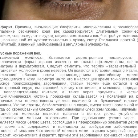
фарит.
Причины, вызывающие блефариты, многочисленны и разнообраз
паление ресничного края век характеризуется длительным хроничес
ением, сопровождается зудом, ощущением тяжести век, быстрой утомляемо
з, повышенной их чувствительностью к яркому свету. Различают простой 
уйчатый), язвенный, мейбомиевый и ангулярный блефариты.
усные поражения век.
нтагиозный моллюск
. Вызывается дермотропным поксвирусом. 
ологическая форма хорошо известна не только офтальмологам, но та
иатрам и дерматологам. Следует отметить, что термин «заразительный
тагиозный моллюск» в корне неверен. Он появился в то время, когда считали,
болевание обязано своим происхождением простейшему моллюс
дряющемуся в кожу. Несмотря на то что в настоящее время точно установ
усное происхождение заболевания, старый термин еще остался в си
мотропный вирус, вызывающий клинику контагиозного моллюска, переда
и непосредственном контакте, а также через предметы, в частно
ушки.Клиническая картина поражения складывается из появления на 
ночных или множественных узелков величиной от булавочной головки
ошины. Узелки плотны, безболезненны на ощупь, имеют цвет нормальной к
гда со своеобразным блеском, напоминающим блеск жемчужины. Типичным
тагиозного моллюска является наличие в центре узелка углублени
роскопически малыми отверстиями. При сдавливании узелка через 
еляется масса белого цвета, состоящая из перерожденных элементов дерм
ое время это содержимое и принимали за возбудителя заболевани
тагиозный моллюск.Контагиозный моллюск может вызывать упорный виру
фарит, конъюнктивит и кератит, причем эти заболевания возникают незави