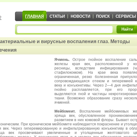
ГЛАВНАЯ
СТАТЬИ
НОВОСТИ
ПОИСК
СЕРВИСЫ
Найти
актериальные и вирусные воспаления глаз. Методы
ечения
Ячмень.
Острое гнойное воспаление саль
железы края век, расположенной у ко
ресницы, вследствие инфицирования (ч
стафилококком). На крае века появляе
ограниченная, резко болезненная припухло
сопровождающаяся отеком и гиперемией к
века и конъюнктивы. Через 2—4 дня инфиль
гнойно расплавляется, при его прор
выделяются гной и частицы некротизирова
ткани. Возможно образование сразу нескол
ячменей.
Мейбомеит.
Воспаление мейбомиевых же
хряща век, обусловленное проникновение
развитием в них кокковой флоры. Бывает ос
роническим. При хроническом мейбомите наблюдается покраснение и утолщ
я век. Через гиперемированную и инфильтрированную конъюнктиву в обл
яща век просвечивают увеличенные и утолщенные желтоватого цв