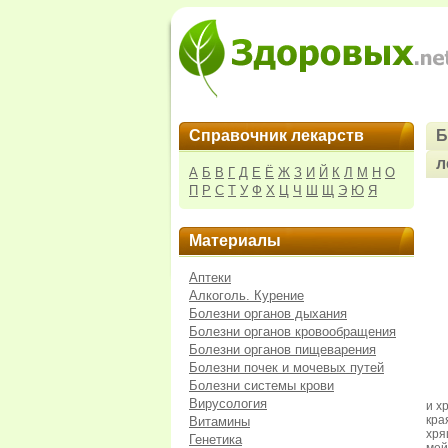
Справочник лекарств
Б
л
А
Б
В
Г
Д
Е
Ё
Ж
З
И
Й
К
Л
М
Н
О
П
Р
С
Т
У
Ф
Х
Ц
Ч
Ш
Щ
Э
Ю
Я
Материалы
Аптеки
Алкоголь. Курение
Болезни органов дыхания
Болезни органов кровообращения
Болезни органов пищеварения
Болезни почек и мочевых путей
Болезни системы крови
Вирусология
и х
кра
Витамины
хр
Генетика