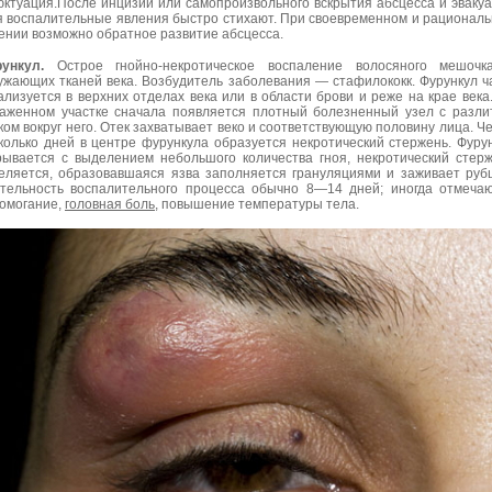
ктуация.После инцизии или самопроизвольного вскрытия абсцесса и эваку
я воспалительные явления быстро стихают. При своевременном и рационал
ении возможно обратное развитие абсцесса.
ункул.
Острое гнойно-некротическое воспаление волосяного мешочк
ужающих тканей века. Возбудитель заболевания — стафилококк. Фурункул 
ализуется в верхних отделах века или в области брови и реже на крае века
аженном участке сначала появляется плотный болезненный узел с разл
ком вокруг него. Отек захватывает веко и соответствующую половину лица. Ч
колько дней в центре фурункула образуется некротический стержень. Фуру
рывается с выделением небольшого количества гноя, некротический стер
еляется, образовавшаяся язва заполняется грануляциями и заживает руб
тельность воспалительного процесса обычно 8—14 дней; иногда отмеча
омогание,
головная боль
, повышение температуры тела.