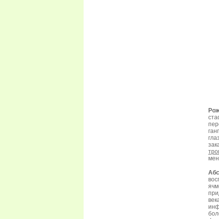
Рож
ста
пер
ган
гла
зак
тро
мен
Абс
вос
ячм
при
век
инф
бол