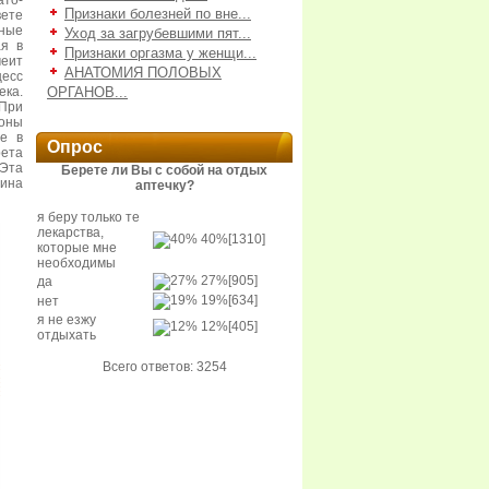
ато-
Признаки болезней по вне...
вете
нные
Уход за загрубевшими пят...
ая в
Признаки оргазма у женщи...
меит
АНАТОМИЯ ПОЛОВЫХ
есс
ека.
ОРГАНОВ...
При
оны
ие в
Опрос
ета
 Эта
Берете ли Вы с собой на отдых
аина
аптечку?
я беру только те
лекарства,
40%
[1310]
которые мне
необходимы
27%
[905]
да
19%
[634]
нет
я не езжу
12%
[405]
отдыхать
Всего ответов: 3254