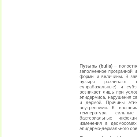
Пузырь (bulla)
– полостн
заполненное прозрачной и
формы и величины. В зав
пузыря различают ин
супрабазальные) и суб
возникает лишь при усло
эпидермиса, нарушения с
и дермой. Причины эти
внутренними. К внешни
температура, сильны
бактериальные инфекц
изменения в десмосомах
эпидермо-дермального сое