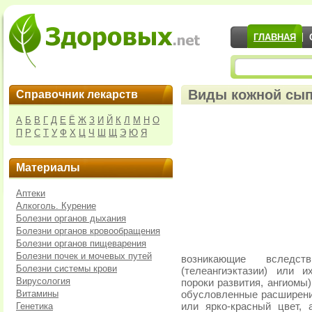
ГЛАВНАЯ
Виды кожной сы
Справочник лекарств
А
Б
В
Г
Д
Е
Ё
Ж
З
И
Й
К
Л
М
Н
О
П
Р
С
Т
У
Ф
Х
Ц
Ч
Ш
Щ
Э
Ю
Я
Материалы
Аптеки
Алкоголь. Курение
Болезни органов дыхания
Болезни органов кровообращения
Болезни органов пищеварения
Болезни почек и мочевых путей
возникающие вследст
Болезни системы крови
(телеангиэктазии) или 
Вирусология
пороки развития, ангиомы)
Витамины
обусловленные расширени
Генетика
или ярко-красный цвет,