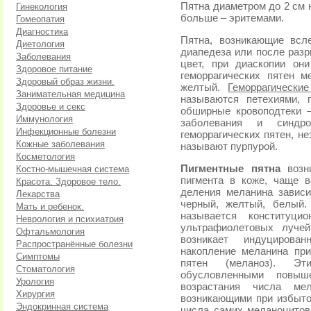
Пятна диаметром до 2 см 
Гинекология
больше – эритемами.
Гомеопатия
Диагностика
Пятна, возникающие всл
Диетология
диапедеза или после разр
Заболевания
цвет, при диаскопии он
Здоровое питание
геморрагических пятен 
Здоровый образ жизни.
желтый.
Геморрагические
Занимательная медицина
называются петехиями, 
Здоровье и секс
обширные кровоподтеки –
Иммунология
заболевания и синдро
Инфекционные болезни
геморрагических пятен, н
Кожные заболевания
называют пурпурой.
Косметология
Пигментные пятна
возни
Костно-мышечная система
пигмента в коже, чаще в
Красота. Здоровое тело.
деления меланина зависи
Лекарства
черный, желтый, белый.
Мать и ребенок.
называется конституци
Неврология и психиатрия
ультрафиолетовых лучей
Офтальмология
возникает индуцирован
Распространённые болезни
накопление меланина при
Симптомы
пятен (меланоз). Эт
Стоматология
обусловленными повыш
Урология
возрастания числа мел
Хирургия
возникающими при избыто
Эндокринная система
числа самих меланоцитов