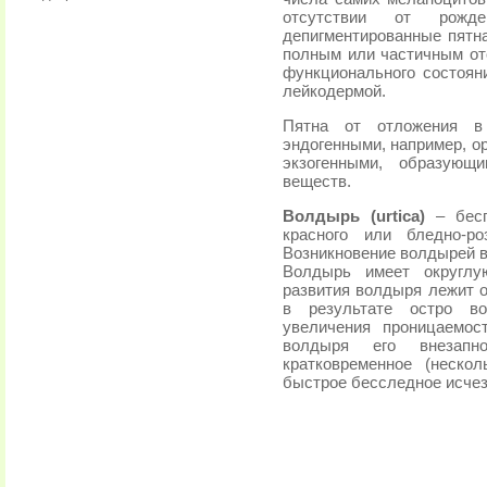
отсутствии от рожде
депигментированные пятна
полным или частичным от
функционального состоян
лейкодермой.
Пятна от отложения в
эндогенными, например, о
экзогенными, образующ
веществ.
Волдырь (urtica)
– бесп
красного или бледно-ро
Возникновение волдырей в
Волдырь имеет округлу
развития волдыря лежит о
в результате остро во
увеличения проницаемос
волдыря его внезапно
кратковременное (неско
быстрое бесследное исчез