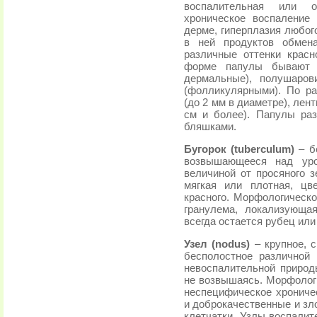
воспалительная или о
хроническое воспаление
дерме, гиперплазия любог
в ней продуктов обмен
различные оттенки крас
форме папулы бывают п
дермальные), полушаров
(фолликулярными). По р
(до 2 мм в диаметре), лен
см и более). Папулы ра
бляшками.
Бугорок (tuberculum)
– б
возвышающееся над ур
величиной от просяного з
мягкая или плотная, цв
красного. Морфологическо
гранулема, локализующа
всегда остается рубец или
Узел (nodus)
– крупное, с
бесполостное различной
невоспалительной природ
не возвышаясь. Морфологи
неспецифическое хрониче
и доброкачественные и з
клетчатки
. Узлы воспалит