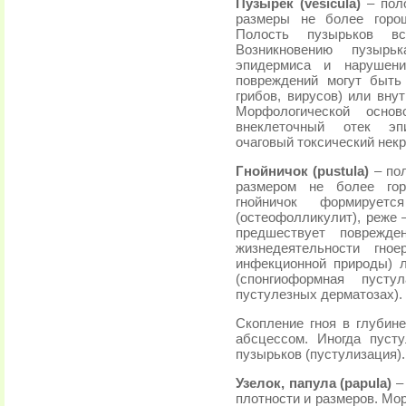
Пузырек (vesicula)
– пол
размеры не более горош
Полость пузырьков все
Возникновению пузырь
эпидермиса и нарушен
повреждений могут быть
грибов, вирусов) или вну
Морфологической осно
внеклеточный отек эп
очаговый токсический нек
Гнойничок (pustula)
– по
размером не более гор
гнойничок формирует
(остеофолликулит), реже
предшествует поврежде
жизнедеятельности гно
инфекционной природы) 
(спонгиоформная пуст
пустулезных дерматозах).
Скопление гноя в глубин
абсцессом. Иногда пуст
пузырьков (пустулизация).
Узелок, папула (papula)
–
плотности и размеров. Мо