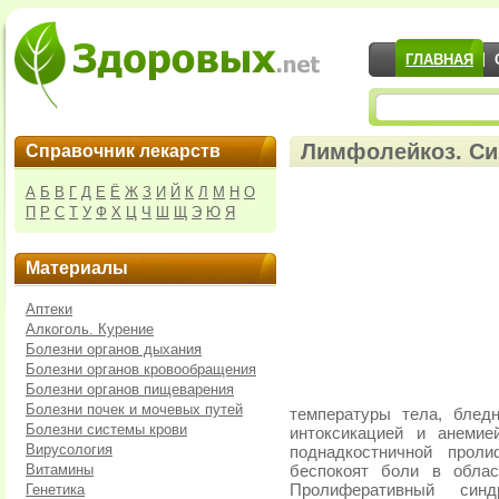
ГЛАВНАЯ
Лимфолейкоз. С
Справочник лекарств
А
Б
В
Г
Д
Е
Ё
Ж
З
И
Й
К
Л
М
Н
О
П
Р
С
Т
У
Ф
Х
Ц
Ч
Ш
Щ
Э
Ю
Я
Материалы
Аптеки
Алкоголь. Курение
Болезни органов дыхания
Болезни органов кровообращения
Болезни органов пищеварения
Болезни почек и мочевых путей
температуры тела, блед
Болезни системы крови
интоксикацией и анемие
Вирусология
поднадкостничной проли
Витамины
беспокоят боли в облас
Генетика
Пролиферативный син