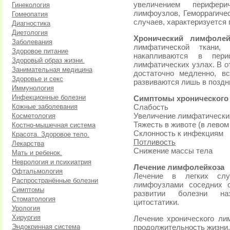
увеличением перифери
Гинекология
лимфоузлов, Геморрагиче
Гомеопатия
случаев, характеризуется
Диагностика
Диетология
Хронический лимфоле
Заболевания
лимфатической ткани,
Здоровое питание
накапливаются в пери
Здоровый образ жизни.
лимфатических узлах. В о
Занимательная медицина
достаточно медленно, в
Здоровье и секс
развиваются лишь в поздн
Иммунология
Инфекционные болезни
Симптомы хронического
Кожные заболевания
Слабость
Косметология
Увеличение лимфатически
Тяжесть в животе (в левом
Костно-мышечная система
Склонность к инфекциям
Красота. Здоровое тело.
Потливость
Лекарства
Снижение массы тела
Мать и ребенок.
Неврология и психиатрия
Лечение лимфолейкоза
Офтальмология
Лечение в легких слу
Распространённые болезни
лимфоузлами соседних о
Симптомы
развитии болезни н
Стоматология
цитостатики.
Урология
Хирургия
Лечение хронического ли
Эндокринная система
продолжительность жизни.