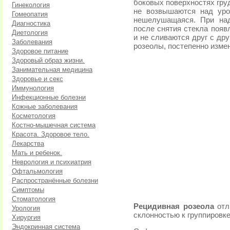
боковых поверхностях гру
Гинекология
не возвышаются над уро
Гомеопатия
нешелушащаяся. При над
Диагностика
после снятия стекла появ
Диетология
и не сливаются друг с др
Заболевания
розеолы, постепенно измен
Здоровое питание
Здоровый образ жизни.
Занимательная медицина
Здоровье и секс
Иммунология
Инфекционные болезни
Кожные заболевания
Косметология
Костно-мышечная система
Красота. Здоровое тело.
Лекарства
Мать и ребенок.
Неврология и психиатрия
Офтальмология
Распространённые болезни
Симптомы
Стоматология
Рецидивная розеола
отл
Урология
склонностью к группировке
Хирургия
Эндокринная система