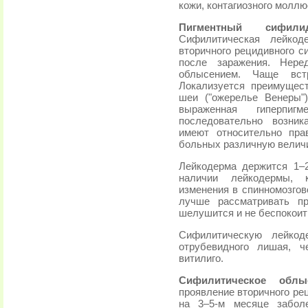
кожи, контагиозного моллю
Пигментный сифили
Сифилитическая лейкод
вторичного рецидивного с
после заражения. Нере
облысением. Чаще вс
Локализуется преимущес
шеи ("ожерелье Венеры"
выраженная гиперпи
последовательно возник
имеют относительно пра
больных различную велич
Лейкодерма держится 1–
наличии лейкодермы, к
изменения в спинномозго
лучше рассматривать п
шелушится и не беспокоит
Сифилитическую лейкод
отрубевидного лишая, ч
витилиго.
Сифилитическое облыс
проявление вторичного ре
на 3–5-м месяце забол