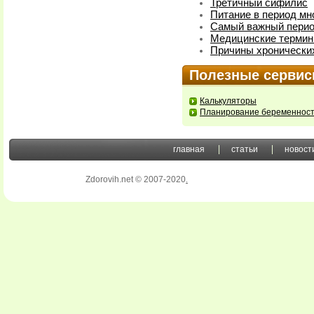
Третичный сифилис
Питание в период мн
Самый важный перио
Медицинские терми
Причины хронически
Полезные серви
Калькуляторы
Планирование беременнос
главная
статьи
новост
Zdorovih.net © 2007-2020
.