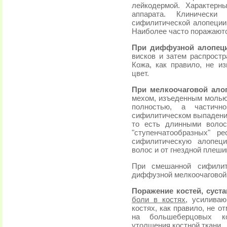
лейкодермой. Характерн
аппарата. Клинически
сифилитической алопеции
Наиболее часто поражаютс
При диффузной алопец
висков и затем распростр
Кожа, как правило, не и
цвет.
При мелкоочаговой ало
мехом, изъеденным молью
полностью, а частичн
сифилитическом выпадении
то есть длинными волос
"ступенчатообразных" р
сифилитическую алопец
волос и от гнездной плеши
При смешанной сифилит
диффузной мелкоочаговой
Поражение костей, суста
боли в костях
, усилива
костях, как правило, не 
на большеберцовых ко
утолщения костной ткани.