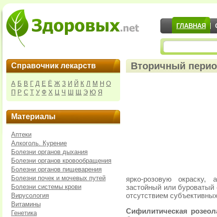
ГЛАВНАЯ
Вторичный пери
Справочник лекарств
А
Б
В
Г
Д
Е
Ё
Ж
З
И
Й
К
Л
М
Н
О
П
Р
С
Т
У
Ф
Х
Ц
Ч
Ш
Щ
Э
Ю
Я
Материалы
Аптеки
Алкоголь. Курение
Болезни органов дыхания
Болезни органов кровообращения
Болезни органов пищеварения
Болезни почек и мочевых путей
ярко-розовую окраску,
Болезни системы крови
застойный или буроватый 
Вирусология
отсутствием субъективны
Витамины
Сифилитическая розеол
Генетика