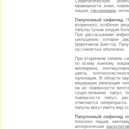
Сифилитическую розе
мраморности кожи, корев
лишая,
токсидермии
, пяте
Папулезный сифилид.
П
вторичного, особенно рец
папулы тупым зондом боль
При рассасывании инфил
шелушение, которое ра
(воротничок Биетта). Пап
на слизистых оболочках.
При вторичном свежем с
по всему кожному покро
милиарные, лентикулярн
цвета, плотноэластиче
пальпации. В области кр
мацерации (мокнущие пап
на их поверхности вегет
существования папул б
поверхности папул, ра
отмечается гиперкератоз
папулы могут иметь вид сс
Папулезный сифилид
не
плоского лишая, каплев
аллергических
васкулито