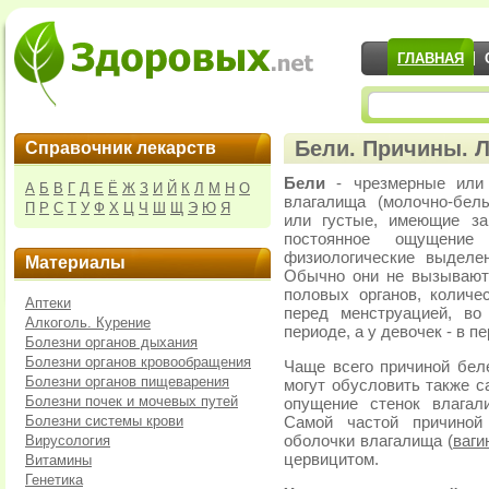
ГЛАВНАЯ
Бели. Причины. 
Справочник лекарств
Бели
- чрезмерные или
А
Б
В
Г
Д
Е
Ё
Ж
З
И
Й
К
Л
М
Н
О
влагалища (молочно-бел
П
Р
С
Т
У
Ф
Х
Ц
Ч
Ш
Щ
Э
Ю
Я
или густые, имеющие за
постоянное ощущени
физиологические выделе
Материалы
Обычно они не вызывают
половых органов, количе
Аптеки
перед менструацией, во
Алкоголь. Курение
периоде, а у девочек - в п
Болезни органов дыхания
Болезни органов кровообращения
Чаще всего причиной бел
Болезни органов пищеварения
могут обусловить также 
Болезни почек и мочевых путей
опущение стенок влагал
Болезни системы крови
Самой частой причиной
Вирусология
оболочки влагалища (
ваги
цервицитом.
Витамины
Генетика