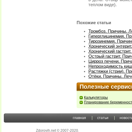
теплом виде).
Похожие статьи
Тромбоз. Причины. Л
Гиперглицинемия. Пр
Тирозинемия. Причи
Хронический энтерит
Хронический гастрит
Острый гастрит. При
Цирроз печени. Прич
Непроходимость киш
Растяжки (стрии). П
Отёки. Причины. Леч
Полезные серви
Калькуляторы
Планирование беременнос
главная
статьи
новост
Zdorovih.net © 2007-2020
.