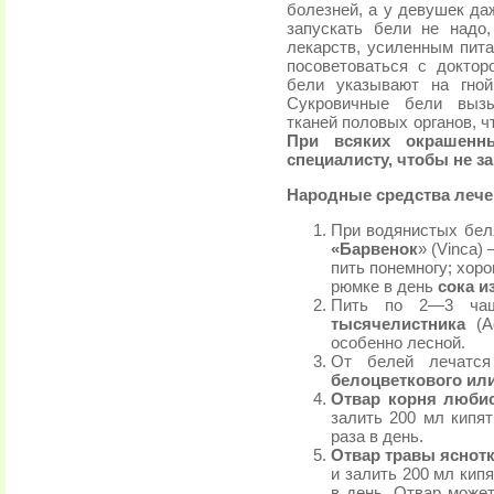
болезней, а у девушек да
запускать бели не надо
лекарств, усиленным пита
посоветоваться с докто
бели указывают на гной
Сукровичные бели вызы
тканей половых органов, ч
При всяких окрашенн
специалисту, чтобы не за
Народные средcтва лече
При водянистых бел
«Барвенок
» (Vinca)
пить понемногу; хор
рюмке в день
сока и
Пить по 2—3 ча
тысячелистника
(A
особенно лесной.
От белей лечат
белоцветкового или
Отвар корня любис
залить 200 мл кипят
раза в день.
Отвар травы яснот
и залить 200 мл кипя
в день. Отвар может