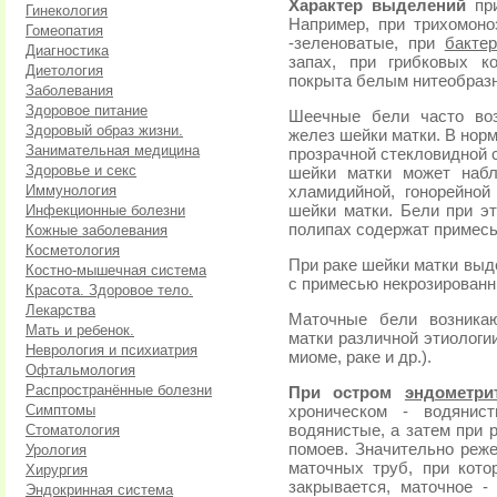
Характер выделений
при
Гинекология
Например, при трихомоно
Гомеопатия
-зеленоватые, при
бакте
Диагностика
запах, при грибковых к
Диетология
покрыта белым нитеобраз
Заболевания
Здоровое питание
Шеечные бели часто воз
Здоровый образ жизни.
желез шейки матки. В норм
Занимательная медицина
прозрачной стекловидной 
Здоровье и секс
шейки матки может набл
Иммунология
хламидийной, гонорейной
Инфекционные болезни
шейки матки. Бели при эт
полипах содержат примесь
Кожные заболевания
Косметология
При раке шейки матки выд
Костно-мышечная система
с примесью некрозированн
Красота. Здоровое тело.
Лекарства
Маточные бели возникаю
Мать и ребенок.
матки различной этиологи
Неврология и психиатрия
миоме, раке и др.).
Офтальмология
Распространённые болезни
При остром
эндометри
Симптомы
хроническом - водянис
Стоматология
водянистые, а затем при 
помоев. Значительно реж
Урология
маточных труб, при кот
Хирургия
закрывается, маточное -
Эндокринная система