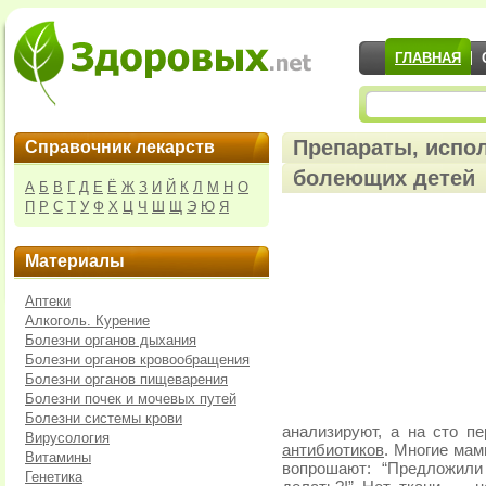
ГЛАВНАЯ
Препараты, испо
Справочник лекарств
болеющих детей
А
Б
В
Г
Д
Е
Ё
Ж
З
И
Й
К
Л
М
Н
О
П
Р
С
Т
У
Ф
Х
Ц
Ч
Ш
Щ
Э
Ю
Я
Материалы
Аптеки
Алкоголь. Курение
Болезни органов дыхания
Болезни органов кровообращения
Болезни органов пищеварения
Болезни почек и мочевых путей
Болезни системы крови
анализируют, а на сто 
Вирусология
антибиотиков
. Многие мам
Витамины
вопрошают: “Предложили
Генетика