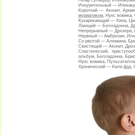
Гепар сульфур, Ипекакуана
Изнурительный — Ипекакуа
Короткий — Аконит, Арни
муриатикум
, Нукс вомика,
Кукарекающий — Хина, Цин
Лающий — Белладонна, Дро
Непрерывный — Дрозера, 
Нервный — Амброзия, Игна
Со рвотой — Алюмина, Бри
Свистящий — Аконит, Дроз
Спастический, приступо
альбум, Белладонна, Брио
Нукс вомика, Пульсатилла
Хронический — Кали
йод
,