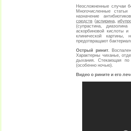
Неосложненные случаи б
Многочисленные статьи 
назначение антибиотик
средств
(
аспирина
,
ибупр
(супрастина, диазолина
аскорбиновой кислоты и
клинической картины, 
предотвращают бактериал
Острый ринит
. Воспале
Характерны чиханье, отде
дыхания. Стекающая по
(особенно ночью).
Видео о рините и его ле