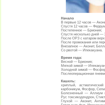
Начало
В первые 12 часов — Акон
Спустя 12 часов — Ферру
Постепенное — Бриония;
Спустя несколько дней — 
После ОРЗ с катаром вер
После промокания или пер
Внезапное — Аконит, Белл
Со рвотой — Ипекакуана.
Время года:
Весной — Бриония;
Мягкой зимой — Ипекакуан
Холодной зимой — Фосфор
Послеоперационная пневм
Кашель:
хриплый, астматически
карбоникум, Фосфор, Сепи
Болезненный — Аллиум ц
Рус токсикодендрон, Стикт
Глухой — Аконит, Антим