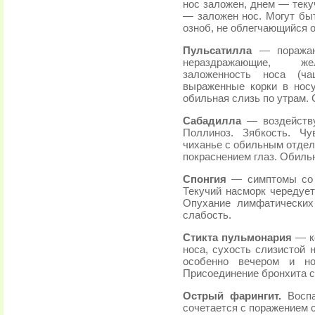
нос заложен, днем — теку
— заложен нос. Могут бы
озноб, не облегчающийся о
Пульсатилла
— поражаю
нераздражающие, жел
заложенность носа (ча
выраженные корки в носу
обильная слизь по утрам. 
Сабадилла
— воздейств
Поллиноз. Зябкость. Чу
чиханье с обильным отдел
покраснением глаз. Обиль
Спонгия
— симптомы со 
Текучий насморк чередует
Опухание лимфатических
слабость.
Стикта пульмонария
— к
носа, сухость слизистой н
особенно вечером и но
Присоединение бронхита с
Острый фарингит.
Восп
сочетается с поражением 