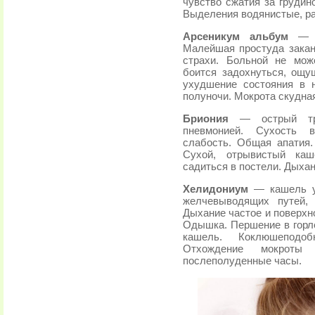
чувство сжатия за грудин
Выделения водянистые, р
Арсеникум альбум
— бр
Малейшая простуда заканч
страхи. Больной не мож
боится задохнуться, ощу
ухудшение состояния в 
полуночи. Мокрота скудная
Бриония
— острый тра
пневмонией. Сухость в
слабость. Общая апатия
Сухой, отрывистый ка
садиться в постели. Дыхан
Хелидониум
— кашель у
желчевыводящих путей,
Дыхание частое и поверхн
Одышка. Першение в горл
кашель. Коклюшеподо
Отхождение мокроты 
послеполуденные часы.