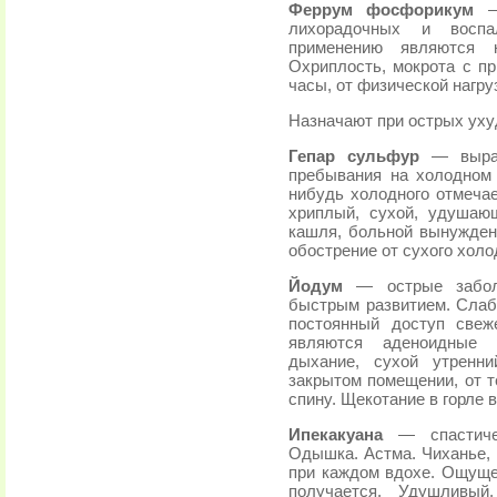
Феррум фосфорикум
— 
лихорадочных и воспа
применению являются к
Охриплость, мокрота с п
часы, от физической нагру
Назначают при острых уху
Гепар сульфур
— выра
пребывания на холодном 
нибудь холодного отмечае
хриплый, сухой, удушаю
кашля, больной вынужден 
обострение от сухого холо
Йодум
— острые заболе
быстрым развитием. Слабо
постоянный доступ свеж
являются аденоидные р
дыхание, сухой утренн
закрытом помещении, от т
спину. Щекотание в горле 
Ипекакуана
— спастиче
Одышка. Астма. Чиханье,
при каждом вдохе. Ощущен
получается. Удушливый