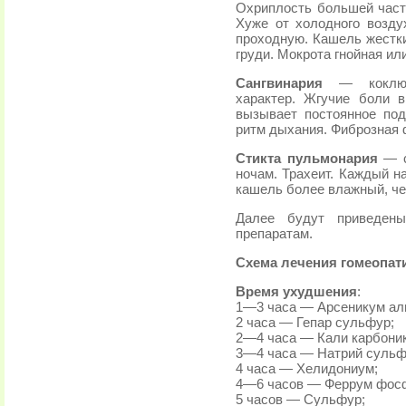
Охриплость большей часть
Хуже от холодного возду
проходную. Кашель жестки
груди. Мокрота гнойная ил
Сангвинария
— коклюше
характер. Жгучие боли в
вызывает постоянное по
ритм дыхания. Фиброзная 
Стикта пульмонария
— с
ночам. Трахеит. Каждый н
кашель более влажный, че
Далее будут приведен
препаратам.
Схема лечения гомеопат
Время ухудшения
:
1—3 часа — Арсеникум ал
2 часа — Гепар сульфур;
2—4 часа — Кали карбони
3—4 часа — Натрий сульф
4 часа — Хелидониум;
4—6 часов — Феррум фос
5 часов — Сульфур;