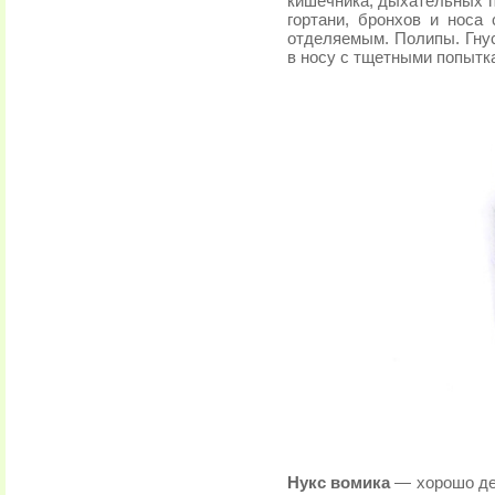
кишечника, дыхательных п
гортани, бронхов и носа 
отделяемым. Полипы. Гнус
в носу с тщетными попытка
Нукс вомика
— хорошо де