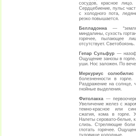
сосудов, красное лицо.
Сердцебиение, пульс част
с холодного пота, ледян
резко повышается.
Белладонна
— “землян
миндалины, сухость горта
горячее, пылающее ли
отсутствует. Светобоязнь.
Гепар Сульфур
— назофа
Ощущение занозы в горле.
уши. Нос заложен. По вече
Меркуриус солюбили
болезненности в горле.
Раздражение на солнце, 
гнойные выделения.
Фитолакка
— первоочере
Увеличение желез с жаром
темно-красное или син
сжатия, кома в горле. 
Налеты серовато-белые, к
слизь. Стреляющие боли
глотать горячее. Ощуще
туловище холодные.