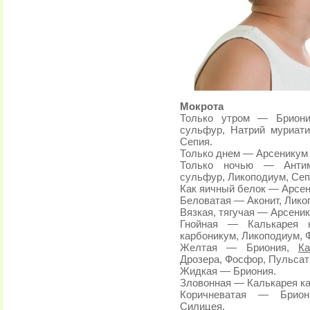
Мокрота
Только утром — Бриония
сульфур, Натрий муриат
Сепия.
Только днем — Арсеникум
Только ночью — Антимо
сульфур, Ликоподиум, Сеп
Как яичный белок — Арсен
Беловатая — Аконит, Лико
Вязкая, тягучая — Арсени
Гнойная — Калькарея к
карбоникум, Ликоподиум, 
Желтая — Бриония,
Ка
Дрозера, Фосфор, Пульсат
Жидкая — Бриония.
Зловонная — Калькарея ка
Коричневатая — Бриони
Силицея.