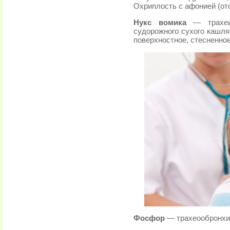
Охриплость с афонией (отс
Нукс вомика
— трахеит
судорожного сухого кашля
поверхностное, стесненное
Фосфор
— трахеообронхит