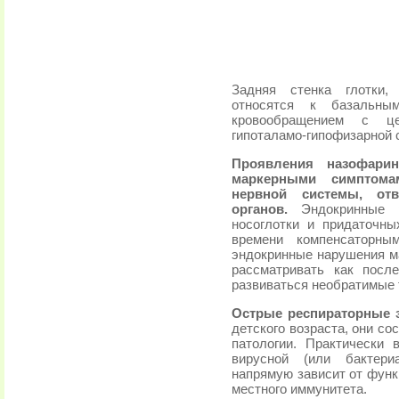
Задняя стенка глотки,
относятся к базальн
кровообращением с ц
гипоталамо-гипофизарной 
Проявления назофаринг
маркерными симптома
нервной системы, от
органов.
Эндокринные 
носоглотки и придаточны
времени компенсаторны
эндокринные нарушения м
рассматривать как посл
развиваться необратимые
Острые респираторные 
детского возраста, они с
патологии. Практически
вирусной (или бактери
напрямую зависит от функ
местного иммунитета.