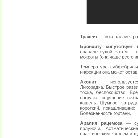
Трахеит
— воспаление тра
Бронхиту сопутствует т
вначале сухой, затем —
мокроты (она чаще всего и
Температура субфебриль
инфекции она может остав
Аконит
— используетс
Лихорадка. Быстрое разви
тоска, беспокойство. Б
нагрузке ощущение нехв
кашель. Шумное, затруд
короткий, покашливание
Болезненность гортани.
Аралия рацемоза
— су
полуночи. Астматическ
спастическим кашлем и ще