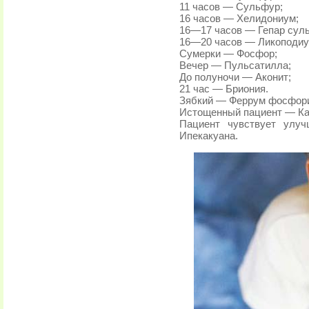
11 часов — Сульфур;
16 часов — Хелидониум;
16—17 часов — Гепар сул
16—20 часов — Ликоподиу
Сумерки — Фосфор;
Вечер — Пульсатилла;
До полуночи — Аконит;
21 час — Бриония.
Зябкий — Феррум фосфори
Истощенный пациент — Ка
Пациент чувствует улу
Ипекакуана.