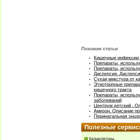
Похожие статьи
Кишечные инфекции у
Препараты, использу
Препараты, использ
Диспепсия. Диспепси
Сухая микстура от к
Этиотропные препар
кишечного тракта
Препараты, использ
заболеваний
Центрум детский . О
Амизон. Описание пр
Перинатальная энце
Полезные серви
Калькуляторы