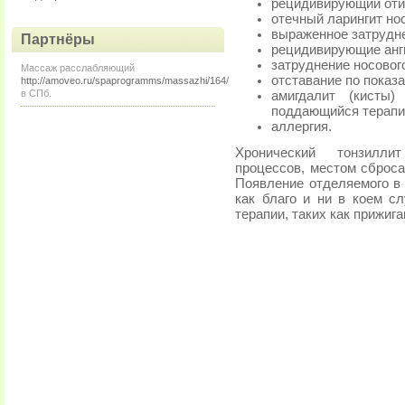
рецидивирующий отит 
отечный ларингит но
выраженное затрудн
Партнёры
рецидивирующие анг
затруднение носовог
Массаж расслабляющий
отставание по показ
http://amoveo.ru/spaprogramms/massazhi/164/
в СПб.
амигдалит (кисты
поддающийся терапи
аллергия.
Хронический тонзилли
процессов, местом сброса
Появление отделяемого в
как благо и ни в коем с
терапии, таких как прижиг