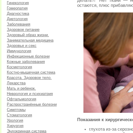
делать?!” Нет ткани — 
Гинекология
остаются, плюс прибавляю
Гомеопатия
Диагностика
Диетология
Заболевания
Здоровое питание
Здоровый образ жизни.
Занимательная медицина
Здоровье и секс
Иммунология
Инфекционные болезни
Кожные заболевания
Косметология
Костно-мышечная система
Красота. Здоровое тело.
Лекарства
Мать и ребенок.
Неврология и психиатрия
Офтальмология
Распространённые болезни
Симптомы
Стоматология
Показания к хирургичес
Урология
Хирургия
глухота из-за серозн
Эндокринная система