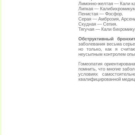
Лимонно-желтая — Кали к
Липкая — Калибихромикум
Пенистая — Фосфор.
Серая — Амброзия, Арсени
Скудная — Сепия.
Тягучая — Кали бихромику
Обструктивный бронхи
заболевания весьма серье
но только, как я счита
неусыпным контролем опыт
Гомеопатия ориентирована
помнить, что многие забо
условиях самостоятель
квалифицированной медиц