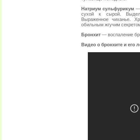
Натриум сульфурикум
—
сухой к сырой. Выделе
Выраженное чиханье. Хр
обильным жгучим секрето
Бронхит
— воспаление бр
Видео о бронхите и его 