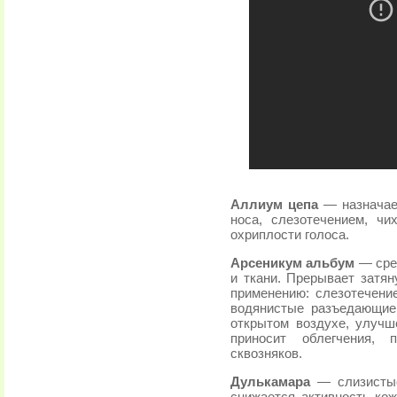
Аллиум цепа
— назначае
носа, слезотечением, чи
охриплости голоса.
Арсеникум альбум
— сре
и ткани. Прерывает затян
применению: слезотечени
водянистые разъедающие
открытом воздухе, улуч
приносит облегчения, 
сквозняков.
Дулькамара
— слизисты