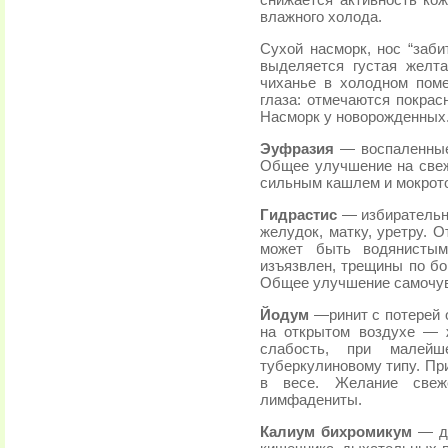
снижается активность кож
влажного холода.
Сухой насморк, нос “заби
выделяется густая желта
чиханье в холодном пом
глаза: отмечаются покрас
Насморк у новорожденных
Эуфразия
— воспаленные
Общее улучшение на свеж
сильным кашлем и мокрот
Гидрастис
— избирательно
желудок, матку, уретру. О
может быть водянистым
изъязвлен, трещины по бо
Общее улучшение самочув
Йодум
—ринит с потерей 
на открытом воздухе — 
слабость, при малей
туберкулиновому типу. Пр
в весе. Желание свеже
лимфадениты.
Калиум бихромикум
— д