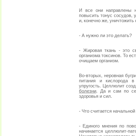
И все они направлены н
повысить тонус сосудов,
и, конечно же, уничтожить
- А нужно ли это делать?
- Жировая ткань - это 
организма токсинов. То е
очищаем организм.
Во-вторых, неровная бугр
питания и кислорода в
упругость. Целлюлит соз
болезни
. Да и сам по с
здоровья и сил.
- Что считается начально
- Единого мнения по пово
начинается целлюлит-пато