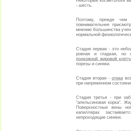
Некоторые косметологи в
- шесть.
Поэтому, прежде чем 
повнимательнее присмот
мнению большинства учен
нормальной физиологичес
Стадия первая - это небо
ровная и гладкая, но 
подкожной жировой клетч
порезы и синяки.
Стадия вторая -
отеки
воз
при напряженном состоян
Стадия третья - при за
"апельсиновая корка". Жи
Поверхностные вены но
капиллярах застаивае
непроходящие синяки.