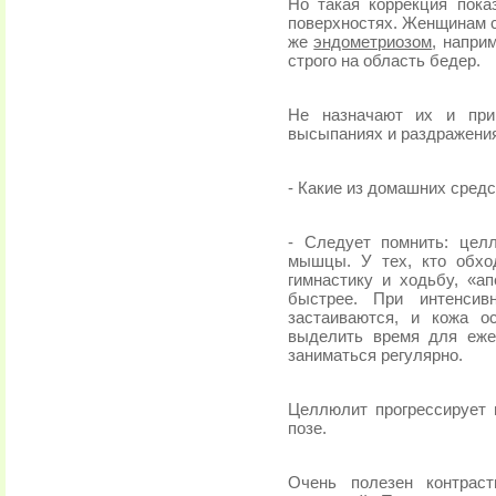
Но такая коррекция пок
поверхностях. Женщинам с
же
эндометриозом
, напри
строго на область бедер.
Не назначают их и п
высыпаниях и раздражения
- Какие из домашних сред
- Следует помнить: цел
мышцы. У тех, кто обхо
гимнастику и ходьбу, «а
быстрее. При интенси
застаиваются, и кожа о
выделить время для еже
заниматься регулярно.
Целлюлит прогрессирует 
позе.
Очень полезен контрас