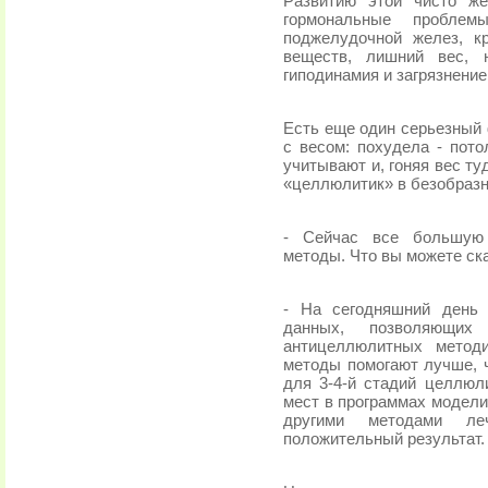
Развитию этой чисто же
гормональные пробле
поджелудочной желез, к
веществ, лишний вес, н
гиподинамия и загрязнени
Есть еще один серьезный 
с весом: похудела - пото
учитывают и, гоняя вес т
«целлюлитик» в безобраз
- Сейчас все большую 
методы. Что вы можете ска
- На сегодняшний день 
данных, позволяющих
антицеллюлитных метод
методы помогают лучше, ч
для 3-4-й стадий целлюл
мест в программах модели
другими методами л
положительный результат.