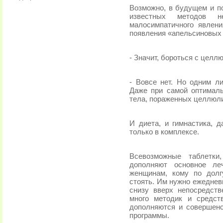
Возможно, в будущем и по
известных методов н
малосимпатичного явлени
появления «апельсиновых 
- Значит, бороться с цел
- Вовсе нет. Но одним 
Даже при самой оптималь
тела, пораженных целлюл
И диета, и гимнастика, 
только в комплексе.
Всевозможные таблетки
дополняют основное ле
женщинам, кому по долг
стоять. Им нужно ежеднев
снизу вверх непосредств
много методик и средст
дополняются и совершен
программы.