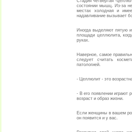
Стадия четвертая -целлю
состоянии мышц. Из-за не
местах холодная и име
надавливание вызывает б
Иногда выделяют пятую и
площади целлюлита, когд
руках.
Наверное, самое правильн
следует считать косме
патологией.
- Целлюлит - это возрастн
- В его появлении играют 
возраст и образ жизни.
Если женщины в вашем род
он появится и у вас.