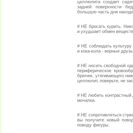
целлюлита создает сидя
задней поверхности бед
большую часть дня находя
# НЕ бросать курить. Ни
и ухудшает обмен веществ
# НЕ соблюдать культуру 
и кока-кола - верные друз
# НЕ носить свободной од
периферическое кровооб
брючек, утягивающего ниж
целлюлит, поверьте, не за
# НЕ любить контрастный 
мочалки.
# НЕ сопротивляться стре
вы получите новый повод
поводу фигуры.