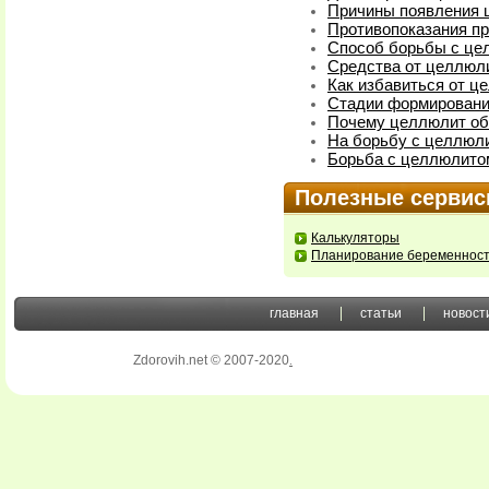
Причины появления 
Противопоказания п
Способ борьбы с це
Средства от целлюл
Как избавиться от ц
Стадии формирован
Почему целлюлит об
На борьбу с целлюл
Борьба с целлюлито
Полезные серви
Калькуляторы
Планирование беременнос
главная
статьи
новост
Zdorovih.net © 2007-2020
.