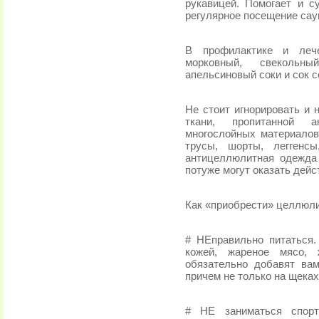
рукавицей. Помогает и с
регулярное посещение саун
В профилактике и лече
морковный, свекольны
апельсиновый соки и сок 
Не стоит игнорировать и
ткани, пропитанной 
многослойных материалов
трусы, шорты, леггенс
антицеллюлитная одежда
потуже могут оказать дей
Как «приобрести» целлюл
# НЕправильно питаться.
кожей, жареное мясо, 
обязательно добавят ва
причем не только на щеках
# НЕ заниматься спорт