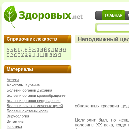
ГЛАВНАЯ
Неподвижный це
Справочник лекарств
А
Б
В
Г
Д
Е
Ё
Ж
З
И
Й
К
Л
М
Н
О
П
Р
С
Т
У
Ф
Х
Ц
Ч
Ш
Щ
Э
Ю
Я
Материалы
Аптеки
Алкоголь. Курение
Болезни органов дыхания
Болезни органов кровообращения
Болезни органов пищеварения
Болезни почек и мочевых путей
обнаженных красавиц щед
Болезни системы крови
Вирусология
Целлюлит был, но женщ
Витамины
половины XX века, когда 
Генетика