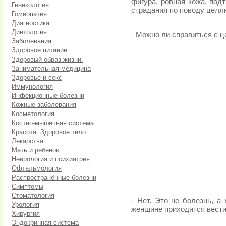
фигура, ровная кожа, под
Гинекология
страдания по поводу целл
Гомеопатия
Диагностика
Диетология
- Можно ли справиться с ц
Заболевания
Здоровое питание
Здоровый образ жизни.
Занимательная медицина
Здоровье и секс
Иммунология
Инфекционные болезни
Кожные заболевания
Косметология
Костно-мышечная система
Красота. Здоровое тело.
Лекарства
Мать и ребенок.
Неврология и психиатрия
Офтальмология
Распространённые болезни
Симптомы
Стоматология
- Нет. Это не болезнь, а
Урология
женщине приходится вести
Хирургия
Эндокринная система