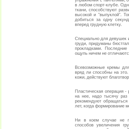
упражнения с гантелями, 
в любом спорт-клубе. Одн
ткани, способствуют раз
высокой и "выпуклой". Т
добиться за одну секунд
вперед грудную клетку.
Специально для девушек и
груди, придуманы бюстга
прокладками. Последние
ощупь ничем не отличаютс
Всевозможные кремы для
вряд ли способны на это.
кожи, действуют благотво
Пластическая операция - 
на нее, надо тысячу ра
рекомендуют обращаться 
лет, когда формирование 
Ни в коем случае не п
способов увеличения гр