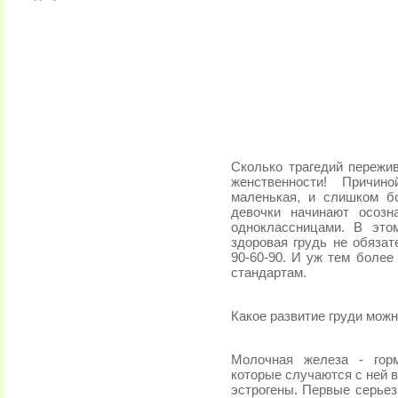
Сколько трагедий пережи
женственности! Причи
маленькая, и слишком бо
девочки начинают осозн
одноклассницами. В это
здоровая грудь не обяза
90-60-90. И уж тем боле
стандартам.
Какое развитие груди мож
Молочная железа - горм
которые случаются с ней в
эстрогены. Первые серьез