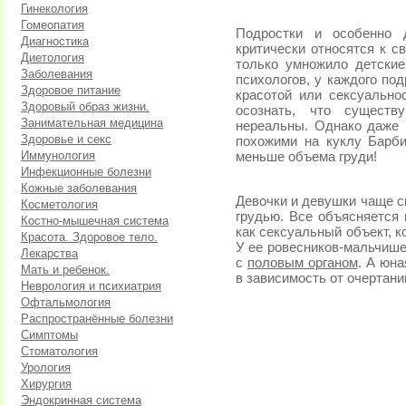
Гинекология
Гомеопатия
Подростки и особенно 
Диагностика
критически относятся к с
Диетология
только умножило детски
Заболевания
психологов, у каждого по
Здоровое питание
красотой или сексуально
Здоровый образ жизни.
осознать, что существ
Занимательная медицина
нереальны. Однако даже
Здоровье и секс
похожими на куклу Барби
Иммунология
меньше объема груди!
Инфекционные болезни
Кожные заболевания
Девочки и девушки чаще с
Косметология
грудью. Все объясняется 
Костно-мышечная система
как сексуальный объект, 
Красота. Здоровое тело.
У ее ровесников-мальчише
Лекарства
с
половым органом
. А юн
Мать и ребенок.
в зависимость от очертани
Неврология и психиатрия
Офтальмология
Распространённые болезни
Симптомы
Стоматология
Урология
Хирургия
Эндокринная система