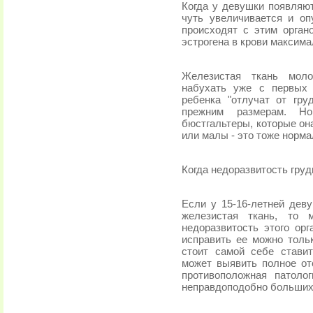
Когда у девушки появляю
чуть увеличивается и о
происходят с этим орган
эстрогена в крови максима
Железистая ткань моло
набухать уже с первых 
ребенка "отлучат от гру
прежним размерам. Но
бюстгальтеры, которые он
или малы - это тоже норма
Когда недоразвитость груд
Если у 15-16-летней дев
железистая ткань, то 
недоразвитость этого орг
исправить ее можно толь
стоит самой себе ставит
может выявить полное от
противоположная патолог
неправдоподобно больших