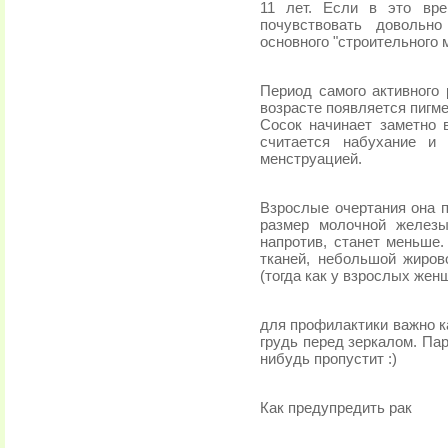
11 лет. Если в это вре
почувствовать довольн
основного "строительного
Период самого активного 
возрасте появляется пигме
Сосок начинает заметно 
считается набухание и
менструацией.
Взрослые очертания она п
размер молочной железы
напротив, станет меньше.
тканей, небольшой жиров
(тогда как у взрослых жен
для профилактики важно 
грудь перед зеркалом. Пар
нибудь пропустит :)
Как предупредить рак