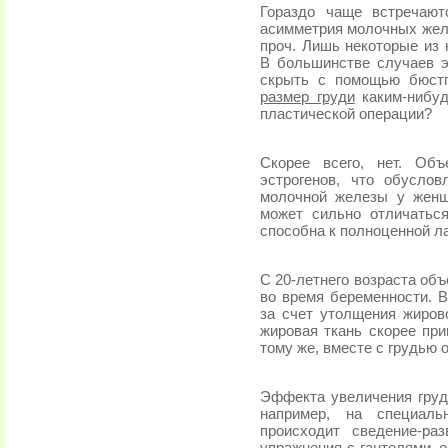
Гораздо чаще встречают
асимметрия молочных желе
проч. Лишь некоторые из 
В большинстве случаев э
скрыть с помощью бюстг
размер груди
каким-нибуд
пластической операции?
Скорее всего, нет. Об
эстрогенов, что обусло
молочной железы у женщ
может сильно отличаться
способна к полноценной ла
С 20-летнего возраста об
во время беременности. В
за счет утолщения жиров
жировая ткань скорее при
тому же, вместе с грудью 
Эффекта увеличения груд
например, на специаль
происходит сведение-ра