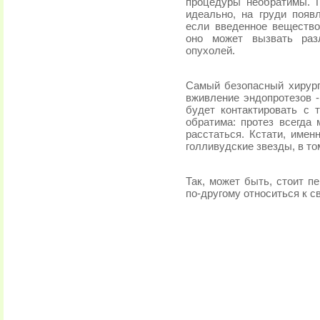
процедуры необратимы. Г
идеально, на груди поя
если введенное вещество
оно может вызвать раз
опухолей.
Самый безопасный хирург
вживление эндопротезов -
будет контактировать с 
обратима: протез всегда
расстаться. Кстати, имен
голливудские звезды, в т
Так, может быть, стоит п
по-другому относиться к с