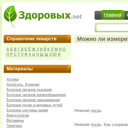
ГЛАВНАЯ
Можно ли измери
Справочник лекарств
А
Б
В
Г
Д
Е
Ё
Ж
З
И
Й
К
Л
М
Н
О
П
Р
С
Т
У
Ф
Х
Ц
Ч
Ш
Щ
Э
Ю
Я
Материалы
Аптеки
Алкоголь. Курение
Болезни органов дыхания
Болезни органов кровообращения
Болезни органов пищеварения
Болезни почек и мочевых путей
Болезни системы крови
Нежная грудь
Вирусология
Витамины
Нежная грудь. Как сохрани
Генетика