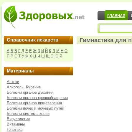
ГЛАВНАЯ
Гимнастика для 
Справочник лекарств
А
Б
В
Г
Д
Е
Ё
Ж
З
И
Й
К
Л
М
Н
О
П
Р
С
Т
У
Ф
Х
Ц
Ч
Ш
Щ
Э
Ю
Я
Материалы
Аптеки
Алкоголь. Курение
Болезни органов дыхания
Болезни органов кровообращения
Болезни органов пищеварения
Болезни почек и мочевых путей
Болезни системы крови
Вирусология
Витамины
Генетика