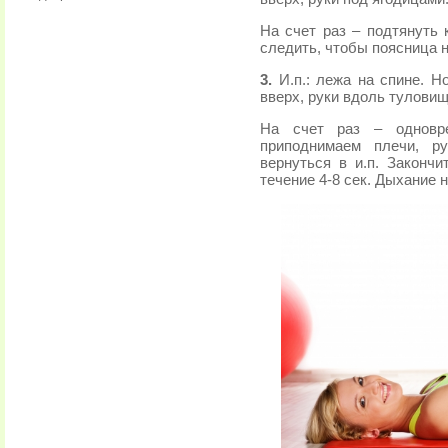
На счет раз – подтянуть к
следить, чтобы поясница н
3.
И.п.: лежа на спине. Н
вверх, руки вдоль туловищ
На счет раз – одновре
приподнимаем плечи, р
вернуться в и.п. Законч
течение 4-8 сек. Дыхание 