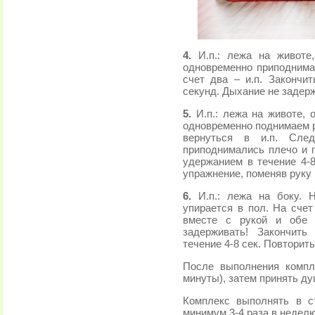
4.
И.п.: лежа на животе
одновременно приподним
счет два – и.п. Закончи
секунд. Дыхание не задер
5.
И.п.: лежа на животе, 
одновременно поднимаем р
вернуться в и.п. Сле
приподнимались плечо и г
удержанием в течение 4-8
упражнение, поменяв руку и
6.
И.п.: лежа на боку. Н
упирается в пол. На сче
вместе с рукой и обе 
задерживать! Закончить
течение 4-8 сек. Повторить
После выполнения компл
минуты), затем принять ду
Комплекс выполнять в ст
минимум 3-4 раза в неделю