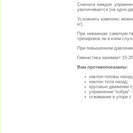
Сначала каждое упражнен
увеличивается (на одно-два
Усложнить комплекс можно,
кг).
При неважном самочувств
тренировок ни в коем случ
При повышенном давлении
Гимнастика занимает 15-20
Вам противопоказаны:
наклон головы назад
наклон тела назад;
круговые движения 
упражнение “кобра” -
отжимание в упоре с 