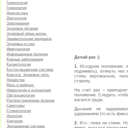
Гинекология
Гомеопатия
Диагностика
Диетология
Заболевания
Здоровое питание
Здоровый образ жизни.
Занимательная медицина
Здоровье и секс
Иммунология
Инфекционные болезни
Делай раз :)
Кожные заболевания
Косметология
1.
Исходное положение: л
Костно-мышечная система
поднимать), втянуть низ 
Красота. Здоровое тело.
стопы вертикально, па
Лекарства
сторону.
Мать и ребенок.
На счет раз – приподнят
Неврология и психиатрия
положение. Следить, чтоб
Офтальмология
касался груди.
Распространённые болезни
Симптомы
Дыхание не задерживат
Стоматология
удержанием (то есть фикса
Урология
Хирургия
2.
И.п.: лежа на спине. Н
Эндокринная система
вверх, руки под ягодицами