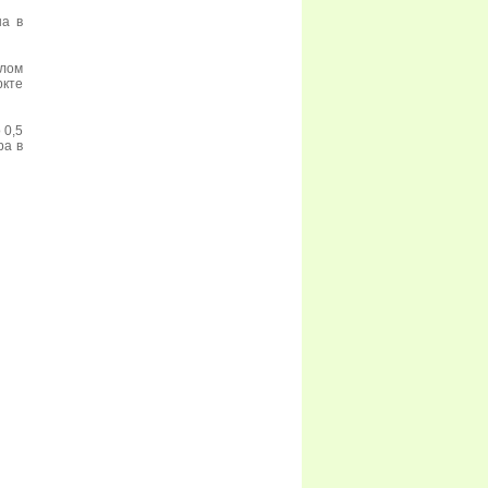
на в
елом
кте
 0,5
ра в