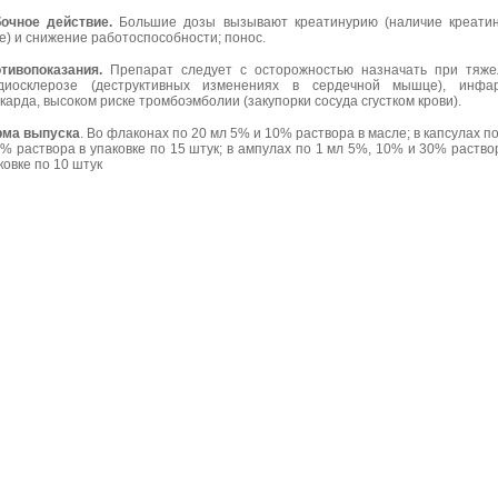
очное действие.
Большие дозы вызывают креатинурию (наличие креати
е) и снижение работоспособности; понос.
тивопоказания.
Препарат следует с осторожностью назначать при тяж
диосклерозе (деструктивных изменениях в сердечной мышце), инфар
карда, высоком риске тромбоэмболии (закупорки сосуда сгустком крови).
ма выпуска
. Во флаконах по 20 мл 5% и 10% раствора в масле; в капсулах по
0% раствора в упаковке по 15 штук; в ампулах по 1 мл 5%, 10% и 30% раство
ковке по 10 штук