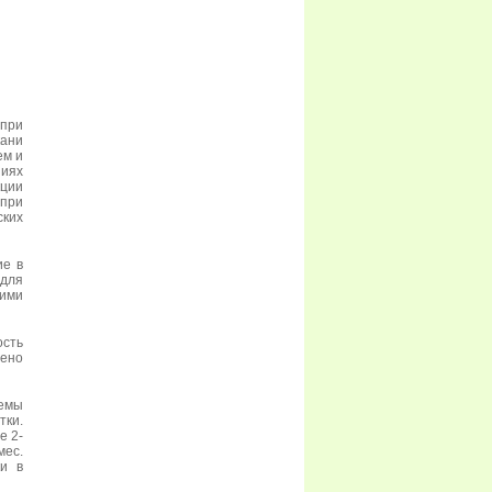
 при
кани
ем и
ниях
кции
при
ских
ие в
 для
ими
сть
ено
темы
тки.
е 2-
мес.
ки в