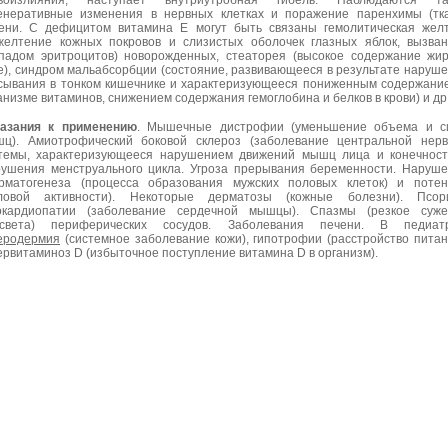
овоизлияния, наступает внутриутробная гибель. Наблюдаются та
енеративные изменения в нервных клетках и поражение паренхимы (тк
ени. С дефицитом витамина Е могут быть связаны гемолитическая жел
желтение кожных покровов и слизистых оболочек глазных яблок, вызва
падом эритроцитов) новорожденных, стеаторея (высокое содержание жи
е), синдром мальабсорбции (состояние, развивающееся в результате наруш
сывания в тонком кишечнике и характеризующееся пониженным содержани
анизме витаминов, снижением содержания гемоглобина и белков в крови) и др
азания к применению
. Мышечные дистрофии (уменьшение объема и с
ц). Амиотрофический боковой склероз (заболевание центральной нер
темы, характеризующееся нарушением движений мышц лица и конечност
ушения менструального цикла. Угроза прерывания беременности. Наруш
рматогенеза (процесса образования мужских половых клеток) и поте
ловой активности). Некоторые дерматозы (кожные болезни). Псори
кардиопатии (заболевание сердечной мышцы). Спазмы (резкое суже
освета) периферических сосудов. Заболевания печени. В педиатр
еродермия
(системное заболевание кожи), гипотрофии (расстройство питан
ервитаминоз D (избыточное поступление витамина D в организм).