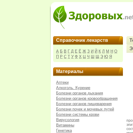
Справочник лекарств
Т
Э
А
Б
В
Г
Д
Е
Ё
Ж
З
И
Й
К
Л
М
Н
О
П
Р
С
Т
У
Ф
Х
Ц
Ч
Ш
Щ
Э
Ю
Я
Материалы
Аптеки
Алкоголь. Курение
Болезни органов дыхания
Болезни органов кровообращения
Болезни органов пищеварения
Болезни почек и мочевых путей
Болезни системы крови
Вирусология
про
эп
Витамины
сос
Генетика