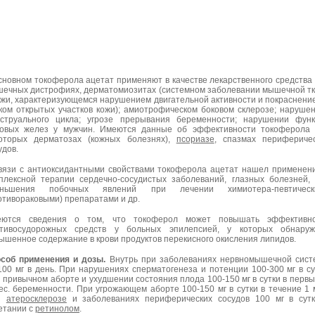
сновном токоферола ацетат применяют в качестве лекарственного средства
ечных дистрофиях, дерматомиозитах (системном заболевании мышечной т
ожи, характеризующемся нарушением двигательной активности и покраснени
ком открытых участков кожи); амиотрофическом боковом склерозе; наруше
струального цикла; угрозе прерывания беременности; нарушении фун
овых желез у мужчин. Имеются данные об эффективности токоферола 
оторых дерматозах (кожных болезнях),
псориазе
, спазмах перифериче
удов.
вязи с антиоксидантными свойствами токоферола ацетат нашел применен
плексной терапии сердечно-сосудистых заболеваний, глазных болезней,
еньшения побочных явлений при лечении химиотера-певтическ
отивораковыми) препаратами и др.
еются сведения о том, что токоферол может повышать эффективно
тивосудорожных средств у больных эпилепсией, у которых обнаруж
ышенное содержание в крови продуктов перекисного окисления липидов.
соб применения и дозы.
Внутрь при заболеваниях нервномышечной сис
100 мг в день. При нарушениях сперматогенеза и потенции 100-300 мг в су
 привычном аборте и ухудшении состояния плода 100-150 мг в сутки в первы
ес. беременности. При угрожающем аборте 100-150 мг в сутки в течение 1 
и
атеросклерозе
и заболеваниях периферических сосудов 100 мг в сут
етании с
ретинолом
.