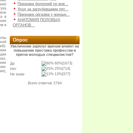
кже
Признаки болезней по вне...
ани)
туха
Уход за загрубевшими пят...
нное
Признаки оргазма у женщи...
ра в
АНАТОМИЯ ПОЛОВЫХ
ения
ем в
ОРГАНОВ...
.
илы
Опрос
вной
ей).
Увеличение зарплат врачам влияет на
ения
повышение престижа профессии и
нции
приток молодых специалистов?
аз.
ние
60%
[1673]
Да
ии:
25%
[714]
Нет
ия),
13%
[377]
Не знаю
Всего ответов: 2764