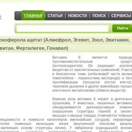
ГЛАВНАЯ
СТАТЬИ
НОВОСТИ
ПОИСК
СЕРВИСЫ
Найти
окоферола ацетат (Алмефрол, Эгевит, Эзол, Эвитамин,
витан, Фертилиген, Гонавил)
Витамин Е является природ
противоокислительным средст
(антиоксидантом). Он защищает различ
вещества от окислительных изменений. Участ
в биосинтезе тема (небелковой части моле
гемоглобина - переносчика кислорода) и бел
пролиферации (процессе роста) клеток
тканевом дыхании и других важнейших проце
клеточного метаболизма (обмена веществ).
Важную роль витамин Е играет в деятельн
организма. У животных, лишенных витамин
обнаруживаются дегенеративные измене
(нарушения структуры тканей) в скелет
мышцах и мышце сердца, отмечается повыш
ницаемости и ломкости капилляров (мельчайших сосудов), перерожде
ителия семенных канальцев яичек (внутренней оболочки канальц
тавляющих основу структуры яичек). У эмбрионов (зародышей) возни