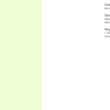
Поб
моч
Про
кар
мио
Фор
г 2
упа