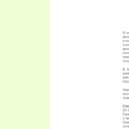
В о
мыш
и к
оте
мен
пол
нек
сос
В с
ком
ум
(пр
Им
про
пов
Спо
50-
При
3 м
Пр
соч