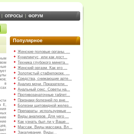
ОПРОСЫ
ФОРУМ
Популярное
Женские половые органы. ...
Кунилингус, или как дост...
ным
Техника глубокого минета...
вом
ные
Женский оргазм. Как его ...
вует
Золотистый стафилококк. ...
кулы
Средства, снижающие арте...
ков;
; в
Анализ мочи. Показатели...
ссах
Анальный секс. Советы на...
Противозачаточные таблет...
Признаки болезней по вне...
ости
а Е,
Болезни щитовидной желез...
ния
Препараты, используемые ...
ных
Виды анализов. Для чего ...
ение
ние
Как узнать был ли у Ваше...
ев,
Массаж. Виды массажа. Вл...
кают
Закаливание. Виды...