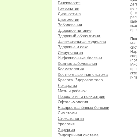
кр
Гинекология
дег
Гомеопатия
печ
(по
Диагностика
рас
Диетология
кал
Заболевания
вса
орг
Здоровое питание
Здоровый образ жизни.
Пок
Занимательная медицина
мыш
Здоровье и секс
сис
Нар
Иммунология
спе
Инфекционные болезни
(по
Кожные заболевания
Мио
Косметология
пр
скл
Костно-мышечная система
гип
Красота. Здоровое тело.
Лекарства
Мать и ребенок.
Неврология и психиатрия
Офтальмология
Распространённые болезни
Симптомы
Стоматология
Урология
Хирургия
Эндокринная система