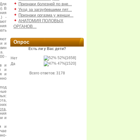
Признаки болезней по вне...
 Для
). В
Уход за загрубевшими пят...
ения
Признаки оргазма у женщи...
) -
АНАТОМИЯ ПОЛОВЫХ
вают
ения
ОРГАНОВ...
вать
ляют
Опрос
ии и
авин
Есть ли у Вас дети?
а.
00 -
52%
[1658]
Нет
47%
[1520]
Да
в и
м и
Всего ответов: 3178
ия и
енно
 под
чные
лых:
та,
них
ота
,
ения
ии и
м и
учае
чно-