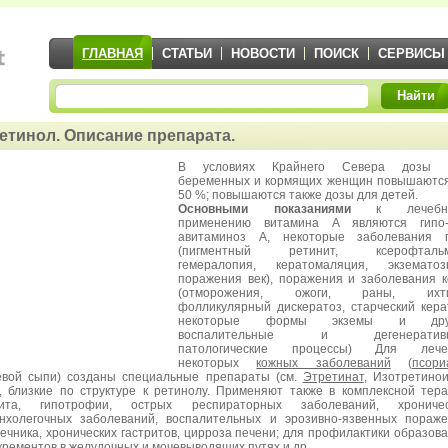
ГЛАВНАЯ
СТАТЬИ
НОВОСТИ
ПОИСК
СЕРВИСЫ
Найти
етинол. Описание препарата.
В условиях Крайнего Севера дозы 
беременных и кормящих женщин повышаютс
50 %; повышаются также дозы для детей.
Основными показаниями
к лечебн
применению витамина А являются гипо
авитаминоз А, некоторые заболевания г
(пигментный ретинит, ксерофтальм
гемералопия, кератомаляция, экзематоз
поражения век), поражения и заболевания 
(отморожения, ожоги, раны, ихти
фолликулярный дискератоз, старческий кера
некоторые формы экземы и дру
воспалительные и дегенератив
патологические процессы) Для лече
некоторых
кожных заболеваний
(
псори
евой сыпи) созданы специальные препараты (см.
Этретинат
, Изотретино
), близкие по структуре к ретинолу. Применяют также в комплексной тер
хита, гипотрофии, острых респираторных заболеваний, хроничес
нхолегочных заболеваний, воспалительных и эрозивно-язвенных пораж
ечника, хронических гастритов, цирроза печени; для профилактики образов
крементов в желудочных и мочевыводящих путях и др.