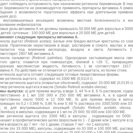
дует соблюдать осторожность при назначении ретинола беременным. В пе
ес беременности не рекомендуется применять препараты витамина А (име
бщения о возможности тератогенного эффекта при длительном примен
ьших доз).
 внутримышечных инъекциях возможны местная болезненность и ино
азование инфильтратов.
овые дозы витамина А не должны превышать 50 000 МЕ для взрослых и 500
 детей, суточные - 100 000 МЕ для взрослых и 20 000 МЕ для детей.
меняют следующие препараты витамина А.
инола ацетат (Retinoli асеtas). Белые или бледно-желтые кристаллы со сл
ахом. Практически нерастворим в воде; растворим в спирте, маслах и жи
лагается под влиянием кислорода, воздуха и света. Активность 1
тветствует 2907 МЕ витамина А.
инола пальмитат (Retinoli palmitas). Однородная застывающая масса све
того цвета; плавится при температуре, близкой к +26 ‘С, превращая
зрачную маслянистую жидкость. Активность 1 мг соответствует 1817
амина А. По действию не отличается от ретинола ацетата, но более стоек.
ретинола ацетата готовят следующие готовые лекарственные формы.
же ретинола ацетата ; содержат по 3300 МЕ (0,0114 г).
летки ретинола ацетата (покрытые оболочкой); содержат 33 000 МЕ (0,0135 г)
твор ретинола ацетата в масле (Solutio Retinoli асеtatis оleosa).
мы выпуска:
а) для приема внутрь в виде 3, 44 % и 8, 6 % растворов; соде
тветственно в 1 мл 100 000 и 250 000 МЕ витамина А, а в одной ка
тветственно около 5000 и 12 500 МЕ; б) для приема внутрь в капсу
ержащих по 0,2 г 0,568 %; 0,86 % или 5, 68 % раствора (по 3300,5000 или 33
; в) для внутримышечных инъекций (Solutio Retinoli асеtаtis оlеоsa
ectionibus) в ампулах, содержащих в 1 мл по 25 000; 50 000 или 100 000 МЕ.
же ретинола ацетата (по 3300 МЕ) и капсулы , содержащие по 5000 
начают в профилактических целях (взрослым по 1 - 2 драже или 1 капсуле в су
ям в возрасте до 7 лет - по 1 драже, старше 7 лет - по 1 капсуле).
летки (по 33 000 МЕ), капсулы, содержащие по 33 000 и 100 000 МЕ, раство
улах для внутримышечных инъекций по 25 000,50 000 и 100 000 МЕ применя