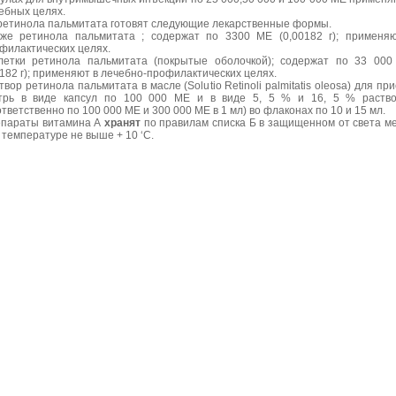
ебных целях.
ретинола пальмитата готовят следующие лекарственные формы.
же ретинола пальмитата ; содержат по 3300 МЕ (0,00182 г); применя
филактических целях.
летки ретинола пальмитата (покрытые оболочкой); содержат по 33 00
0182 г); применяют в лечебно-профилактических целях.
твор ретинола пальмитата в масле (Solutio Retinoli раlmitatis оlеоsa) для пр
трь в виде капсул по 100 000 МЕ и в виде 5, 5 % и 16, 5 % раство
ответственно по 100 000 МЕ и 300 000 МЕ в 1 мл) во флаконах по 10 и 15 мл.
параты витамина А
хранят
по правилам списка Б в защищенном от света м
 температуре не выше + 10 ‘С.