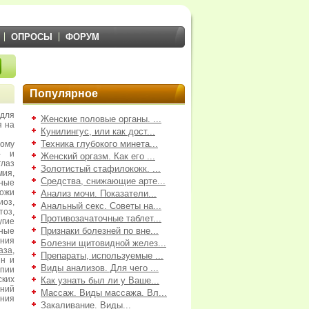
ОПРОСЫ
ФОРУМ
Популярное
для
Женские половые органы. ...
я на
Кунилингус, или как дост...
Техника глубокого минета...
ому
- и
Женский оргазм. Как его ...
лаз
Золотистый стафилококк. ...
ия,
Средства, снижающие арте...
ные
кожи
Анализ мочи. Показатели...
оз,
Анальный секс. Советы на...
тоз,
Противозачаточные таблет...
гие
Признаки болезней по вне...
ные
ния
Болезни щитовидной желез...
аза
,
Препараты, используемые ...
ин и
Виды анализов. Для чего ...
апии
ких
Как узнать был ли у Ваше...
ений
Массаж. Виды массажа. Вл...
ания
Закаливание. Виды...