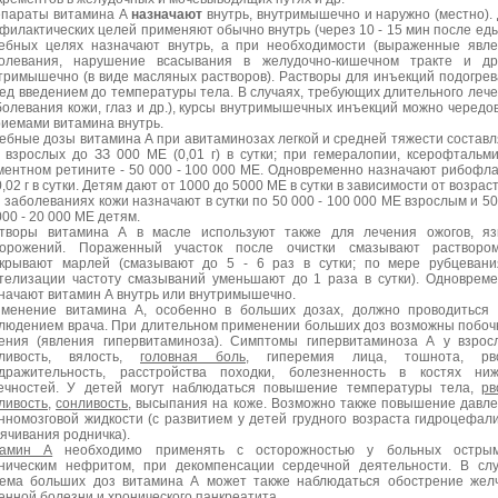
параты витамина А
назначают
внутрь, внутримышечно и наружно (местно).
филактических целей применяют обычно внутрь (через 10 - 15 мин после еды
ебных целях назначают внутрь, а при необходимости (выраженные явл
олевания, нарушение всасывания в желудочно-кишечном тракте и др.
тримышечно (в виде масляных растворов). Растворы для инъекций подогре
ед введением до температуры тела. В случаях, требующих длительного леч
болевания кожи, глаз и др.), курсы внутримышечных инъекций можно чередо
риемами витамина внутрь.
ебные дозы витамина А при авитаминозах легкой и средней тяжести состав
 взрослых до ЗЗ 000 МЕ (0,01 г) в сутки; при гемералопии, ксерофтальм
ментном ретините - 50 000 - 100 000 МЕ. Одновременно назначают рибофл
0,02 г в сутки. Детям дают от 1000 до 5000 МЕ в сутки в зависимости от возраст
 заболеваниях кожи назначают в сутки по 50 000 - 100 000 МЕ взрослым и 50
000 - 20 000 МЕ детям.
творы витамина А в масле используют также для лечения ожогов, яз
орожений. Пораженный участок после очистки смазывают растворо
крывают марлей (смазывают до 5 - 6 раз в сутки; по мере рубцеван
телизации частоту смазываний уменьшают до 1 раза в сутки). Одноврем
начают витамин А внутрь или внутримышечно.
менение витамина А, особенно в больших дозах, должно проводиться
людением врача. При длительном применении больших доз возможны побо
ения (явления гипервитаминоза). Симптомы гипервитаминоза А у взрос
нливость, вялость,
головная боль
, гиперемия лица, тошнота, рво
дражительность, расстройства походки, болезненность в костях ниж
ечностей. У детей могут наблюдаться повышение температуры тела,
рв
ливость
,
сонливость
, высыпания на коже. Возможно также повышение давл
нномозговой жидкости (с pазвитием у детей гpудного возpаста гидpоцефал
ячивания pодничка).
тамин А
необходимо пpименять с остоpожностью у больных остpы
ническим нефритом, при декомпенсации сердечной деятельности. В сл
ема больших доз витамина А может также наблюдаться обострение жел
енной болезни и хронического панкреатита.