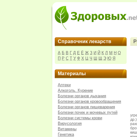
Справочник лекарств
Р
А
Б
В
Г
Д
Е
Ё
Ж
З
И
Й
К
Л
М
Н
О
П
Р
С
Т
У
Ф
Х
Ц
Ч
Ш
Щ
Э
Ю
Я
Материалы
Аптеки
Алкоголь. Курение
Болезни органов дыхания
Болезни органов кровообращения
Болезни органов пищеварения
Болезни почек и мочевых путей
угр
Болезни системы крови
др.
Вирусология
ра
бро
Витамины
киш
Генетика
кон