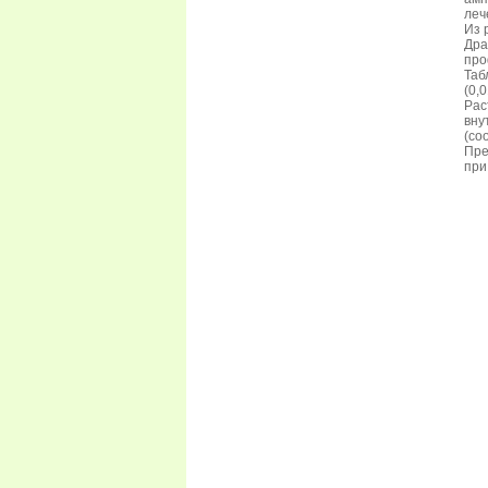
леч
Из 
Дра
про
Таб
(0,
Рас
вну
(со
Пре
при