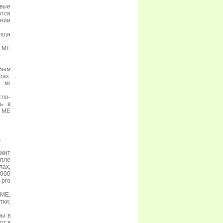
рвые
ются
ении
гда
0 МЕ
абым
рах.
 мг
тло-
сь в
 МЕ
.
ржит
пле
лах,
 000
 рrо
МЕ,
тки;
ры в
ют в