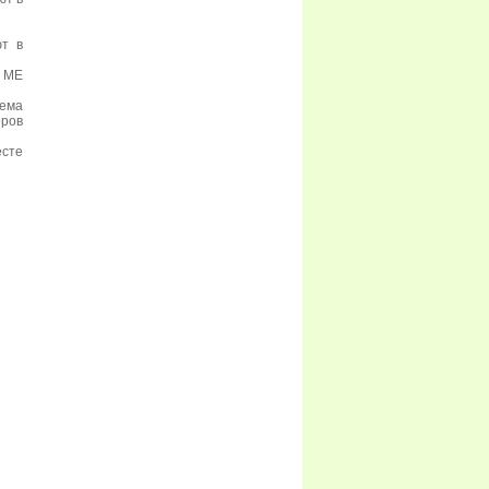
ют в
0 МЕ
иема
ров
есте