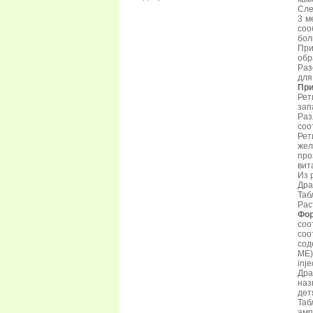
Сле
3 м
соо
бол
При
обр
Раз
для
При
Рет
зап
Раз
соо
Рет
жел
про
вит
Из 
Дра
Таб
Рас
Фор
соо
соо
сод
МЕ)
inj
Дра
наз
дет
Таб
амп