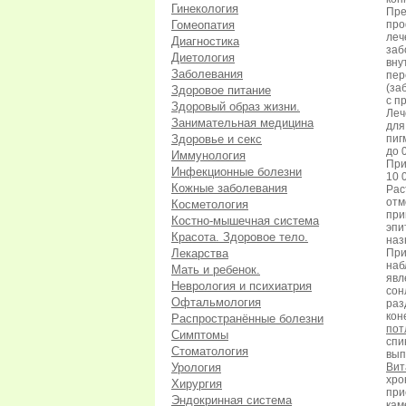
Гинекология
Пре
Гомеопатия
про
леч
Диагностика
заб
Диетология
вну
Заболевания
пер
(за
Здоровое питание
с п
Здоровый образ жизни.
Леч
Занимательная медицина
для
Здоровье и секс
пиг
до 
Иммунология
При
Инфекционные болезни
10 
Кожные заболевания
Рас
отм
Косметология
при
Костно-мышечная система
эпи
Красота. Здоровое тело.
наз
Лекарства
При
наб
Мать и ребенок.
явл
Неврология и психиатрия
со
Офтальмология
раз
кон
Распространённые болезни
пот
Симптомы
спи
Стоматология
вып
Урология
Ви
хро
Хирургия
при
Эндокринная система
кам