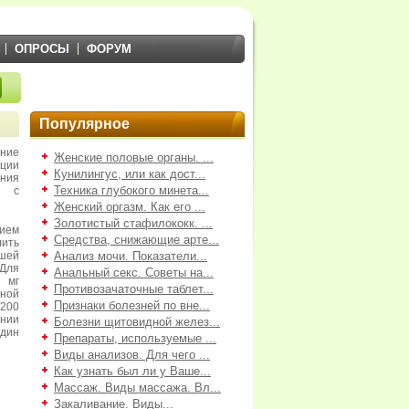
ОПРОСЫ
ФОРУМ
Популярное
ение
Женские половые органы. ...
кции
Кунилингус, или как дост...
ния
Техника глубокого минета...
я с
Женский оргазм. Как его ...
Золотистый стафилококк. ...
ием
Средства, снижающие арте...
ить
вшей
Анализ мочи. Показатели...
Для
Анальный секс. Советы на...
 мг
Противозачаточные таблет...
нной
Признаки болезней по вне...
 200
ении
Болезни щитовидной желез...
один
Препараты, используемые ...
Виды анализов. Для чего ...
Как узнать был ли у Ваше...
Массаж. Виды массажа. Вл...
Закаливание. Виды...