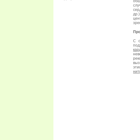
общ
слу
сер
др.
цен
зре
Про
С о
по
кар
не
рек
выз
эт
нит