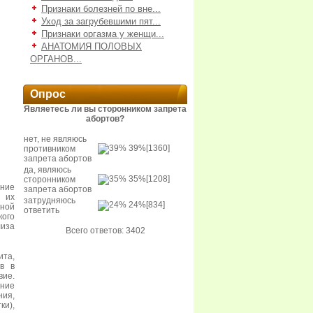
Признаки болезней по вне...
Уход за загрубевшими пят...
Признаки оргазма у женщи...
АНАТОМИЯ ПОЛОВЫХ
ОРГАНОВ...
Опрос
Являетесь ли вы сторонником запрета
абортов?
нет, не являюсь
39%
[1360]
противником
запрета абортов
да, являюсь
35%
[1208]
сторонником
ние
запрета абортов
 их
затрудняюсь
24%
[834]
нной
ответить
кого
лиза
Всего ответов: 3402
ита,
зв в
вие.
ние
ия,
ки),