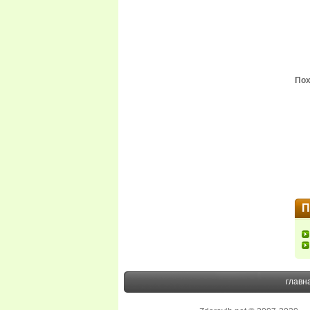
Пох
П
главн