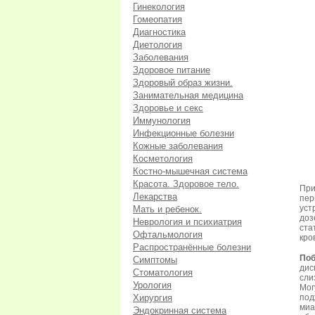
Гинекология
Гомеопатия
Диагностика
Диетология
Заболевания
Здоровое питание
Здоровый образ жизни.
Занимательная медицина
Здоровье и секс
Иммунология
Инфекционные болезни
Кожные заболевания
Косметология
Костно-мышечная система
Красота. Здоровое тело.
Пр
Лекарства
пер
уст
Мать и ребенок.
доз
Неврология и психиатрия
ста
Офтальмология
кро
Распространённые болезни
Поб
Симптомы
дис
Стоматология
сли
Урология
Мо
Хирургия
под
миа
Эндокринная система