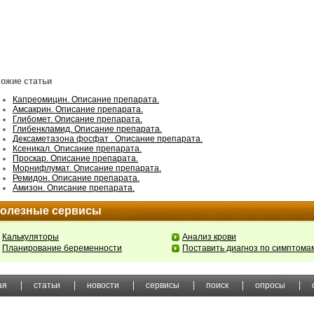
ожие статьи
Капреомицин. Описание препарата.
Амсакрин. Описание препарата.
Глибомет. Описание препарата.
Глибенкламид. Описание препарата.
Дексаметазона фосфат . Описание препарата.
Ксеникал. Описание препарата.
Проскар. Описание препарата.
Морнифлумат. Описание препарата.
Ремидон. Описание препарата.
Амизон. Описание препарата.
олезные сервисы
Калькуляторы
Анализ крови
Планирование беременности
Поставить диагноз по симптома
ая
статьи
новости
сервисы
поиск
опросы