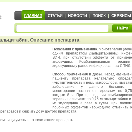
ГЛАВНАЯ
СТАТЬИ
НОВОСТИ
ПОИСК
СЕРВИСЫ
Найти
альцитабин. Описание препарата.
Показания к применению
. Монотерапия (леч
одним препаратом /зальцитабином/) инфе
ВИЧ, при отсутствии эффекта от примене
зидовудина
. Комбинированная терапи
зидовудином у ранее инфицированных СПИД.
Способ применения и дозы.
Перед назначен
пациенту препарата желательно определ
чувствительность к нему микрофлоры, вызва
заболевание у данного больного. 
монотерапии назначают взрослым по 0,75
каждые 8 ч. При проведении комбинирова
терапии назначают по 0,75 мг зальцитабина и
мг зидовудина 3 раза в сутки. При появл
побочных эффектов необходимо отменить 
препаратов и снизить дозу другого препарата.
ем пищи уменьшает всасывание препарата.