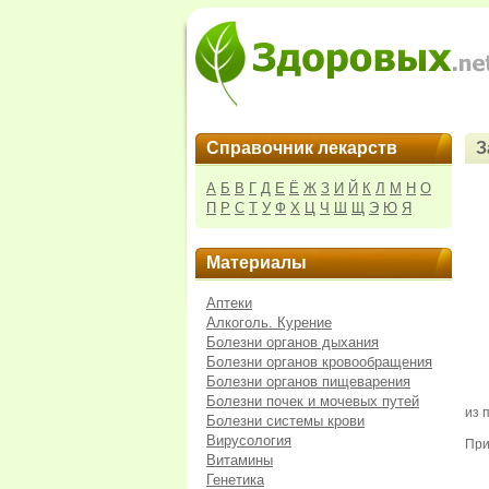
Справочник лекарств
З
А
Б
В
Г
Д
Е
Ё
Ж
З
И
Й
К
Л
М
Н
О
П
Р
С
Т
У
Ф
Х
Ц
Ч
Ш
Щ
Э
Ю
Я
Материалы
Аптеки
Алкоголь. Курение
Болезни органов дыхания
Болезни органов кровообращения
Болезни органов пищеварения
Болезни почек и мочевых путей
из 
Болезни системы крови
Вирусология
При
Витамины
Генетика