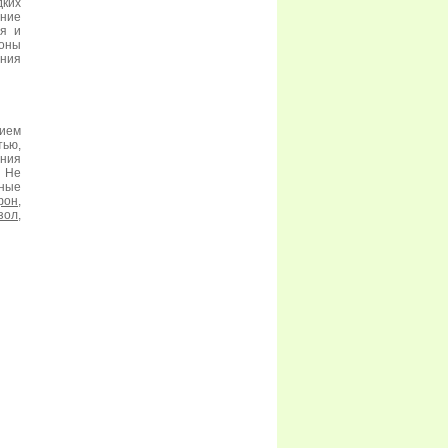
дких
ние
ия и
оны
ения
ием
ью,
ния
 Не
бные
фон
,
зол
,