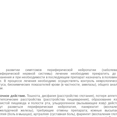
и развитии симптомов периферической нейропатии (заболева
иферической нервной системы) лечение необходимо прекратить до
ранения и при необходимости в последующем препарат назначать в полови
е. В процессе лечения необходимо осуществлять контроль неврологичес
туса, биохимических показателей крови (в частности, амилазы), общего ана
ви.
очное действие.
Тошнота, дисфагия (расстройство глотания), потеря аппет
пепсические расстройства (расстройства пищеварения), образование я
зистой пищевода и полости рта, ульцерогенное (вызывающее язву) дейст
гут развиться периферическая нейропатия, панкреатит (воспале
желудочной железы), требующие отмены препарата; кожные высыпан
лгия (боль в мышцах), артралгия (суставная боль), фарингит (воспаление глот