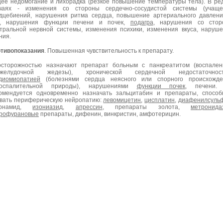
ее недомогание и лихорадка (резкое повышение температуры тела). В ре
чаях - изменения со стороны сердечно-сосудистой системы (учаще
дцебиений, нарушения ритма сердца, повышение артериального давлен
), нарушения функции печени и почек,
подагра
, нарушения со стор
тральной нервной системы, изменения психики, изменения вкуса, наруш
ния.
тивопоказания
. Повышенная чувствительность к препарату.
сторожностью назначают препарат больным с панкреатитом (воспален
джелудочной жедезы), хронической сердечной недостаточност
диомиопатией
(болезнями сердца неясного или спорного происхожде
воспалительной природы), нарушениями
функции почек
, печени.
омендуется одновременно назначать зальцитабин и препараты, спосо
вать периферическую нейропатию:
левомицетин
,
цисплатин
,
диафенилсуль
ионамид,
изониазид
,
апрессин
, препараты золота,
метронида
рофурановые
препараты, дифенин, винкристин, амфотерицин.