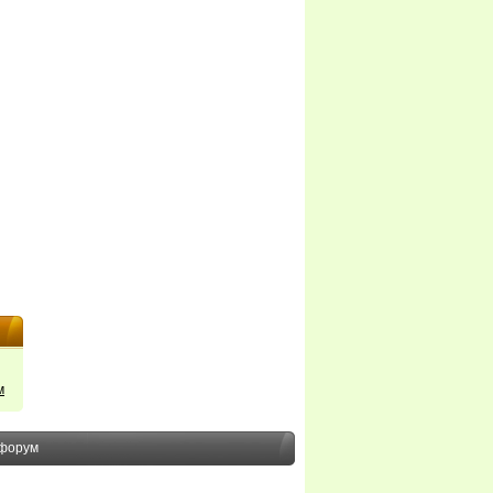
м
форум