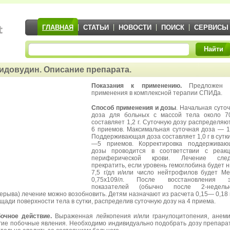
ГЛАВНАЯ
СТАТЬИ
НОВОСТИ
ПОИСК
СЕРВИСЫ
Найти
идовудин. Описание препарата.
Показания к применению.
Предложен 
применения в комплексной терапии СПИДа.
Способ применения и дозы
. Начальная суто
доза для больных с массой тела около 7
составляет 1,2 г. Суточную дозу распределяю
6 приемов. Максимальная суточная доза — 1,
Поддерживающая доза составляет 1,0 г в сутки
—5 приемов. Корректировка поддерживаю
дозы проводится в соответствии с реакц
периферической крови. Лечение след
прекратить, если уровень гемоглобина будет 
7,5 г/дл и/или число нейтрофилов будет М
0,75х109/л. После восстановления э
показателей (обычно после 2-недельн
ерыва) лечение можно возобновить. Детям назначают из расчета 0,15— 0,18 
щади поверхности тела в сутки, распределив суточную дозу на 4 приема.
очное действие.
Выраженная лейкопения и/или гранулоцитопения, анем
гие побочные явления. Необходимо индивидуально подобрать дозу препара