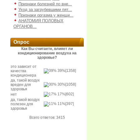
Признаки болезней по вне...
Уход за загрубевшими пят...
Признаки оргазма у женщи...
АНАТОМИЯ ПОЛОВЫХ
ОРГАНОВ...
Опрос
Как Вы считаете, влияет ли
кондиционирование воздуха на
здоровье?
это зависит от
39%
[1358]
качества
кондиционера
да, такой воздух
30%
[1058]
вреден для
здоровья
17%
[602]
нет
да, такой воздух
11%
[397]
полезен для
здоровья
Всего ответов: 3415