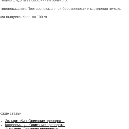
тельно следить за состоянием больного.
тивопоказания.
Противопоказан при беременности и кормлении грудью.
ма выпуска.
Капс. по 100 мг.
ожие статьи
Зальцитабин. Описание препарата.
Капреомицин. Описание препарата.