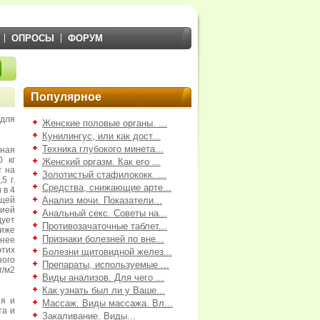
ОПРОСЫ
ФОРУМ
Популярное
для
Женские половые органы. ...
Кунилингус, или как дост...
Техника глубокого минета...
чная
0 кг
Женский оргазм. Как его ...
т на
Золотистый стафилококк. ...
5 г.
Средства, снижающие арте...
 в 4
щей
Анализ мочи. Показатели...
ией
Анальный секс. Советы на...
ует
Противозачаточные таблет...
ниже
Признаки болезней по вне...
енее
тих
Болезни щитовидной желез...
ого
Препараты, используемые ...
г/м2
Виды анализов. Для чего ...
Как узнать был ли у Ваше...
ия и
Массаж. Виды массажа. Вл...
та и
Закаливание. Виды...