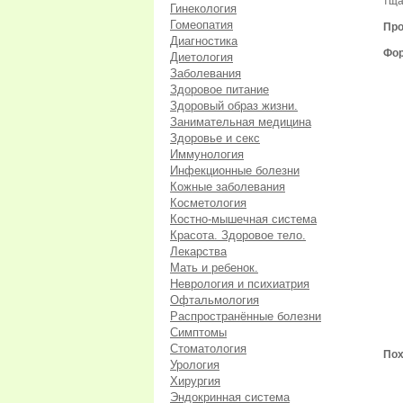
тща
Гинекология
Гомеопатия
Про
Диагностика
Фор
Диетология
Заболевания
Здоровое питание
Здоровый образ жизни.
Занимательная медицина
Здоровье и секс
Иммунология
Инфекционные болезни
Кожные заболевания
Косметология
Костно-мышечная система
Красота. Здоровое тело.
Лекарства
Мать и ребенок.
Неврология и психиатрия
Офтальмология
Распространённые болезни
Симптомы
Стоматология
Пох
Урология
Хирургия
Эндокринная система