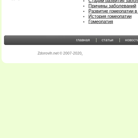
Стадии развития забо
Причины заболеваний
Развитие гомеопатии в
История гомеопатии
Гомеопатия
главная
статьи
новост
Zdorovih.net © 2007-2020
.