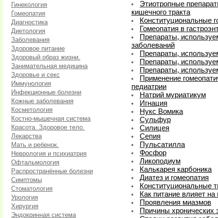
Этиотропные препарат
Гинекология
кишечного тракта
Гомеопатия
Конституциональные г
Диагностика
Гомеопатия в гастроэн
Диетология
Препараты, используе
Заболевания
заболеваний
Здоровое питание
Препараты, используем
Здоровый образ жизни.
Препараты, используе
Занимательная медицина
Препараты, используе
Здоровье и секс
Применение гомеопати
Иммунология
педиатрии
Инфекционные болезни
Натрий муриатикум
Кожные заболевания
Игнация
Косметология
Нукс Вомика
Костно-мышечная система
Сульфур
Красота. Здоровое тело.
Силицея
Лекарства
Сепия
Пульсатилла
Мать и ребенок.
Фосфор
Неврология и психиатрия
Ликоподиум
Офтальмология
Калькарея карбоника
Распространённые болезни
Диатез и гомеопатия
Симптомы
Конституциональные 
Стоматология
Как питание влияет на
Урология
Проявления миазмов
Хирургия
Причины хронических 
Эндокринная система