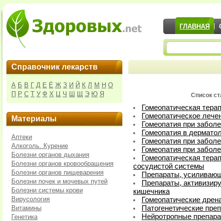
ГЛАВНАЯ
Справочник лекарств
А
Б
В
Г
Д
Е
Ё
Ж
З
И
Й
К
Л
М
Н
О
П
Р
С
Т
У
Ф
Х
Ц
Ч
Ш
Щ
Э
Ю
Я
Список ст
Гомеопатическая терап
Гомеопатическое лечен
Материалы
Гомеопатия при забол
Гомеопатия в дермато
Аптеки
Гомеопатия при заболе
Алкоголь. Курение
Гомеопатия при заболе
Болезни органов дыхания
Гомеопатическая терап
Болезни органов кровообращения
сосудистой системы
Болезни органов пищеварения
Препараты, усиливаю
Болезни почек и мочевых путей
Препараты, активизи
Болезни системы крови
кишечника
Вирусология
Гомеопатические дрен
Витамины
Патогенетические преп
Нейротропные препар
Генетика