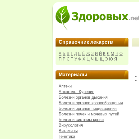
Справочник лекарств
А
Б
В
Г
Д
Е
Ё
Ж
З
И
Й
К
Л
М
Н
О
П
Р
С
Т
У
Ф
Х
Ц
Ч
Ш
Щ
Э
Ю
Я
Материалы
Аптеки
Алкоголь. Курение
Болезни органов дыхания
Болезни органов кровообращения
Болезни органов пищеварения
Болезни почек и мочевых путей
Болезни системы крови
Вирусология
Витамины
Генетика