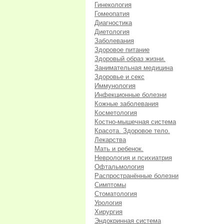
Гинекология
Гомеопатия
Диагностика
Диетология
Заболевания
Здоровое питание
Здоровый образ жизни.
Занимательная медицина
Здоровье и секс
Иммунология
Инфекционные болезни
Кожные заболевания
Косметология
Костно-мышечная система
Красота. Здоровое тело.
Лекарства
Мать и ребенок.
Неврология и психиатрия
Офтальмология
Распространённые болезни
Симптомы
Стоматология
Урология
Хирургия
Эндокринная система