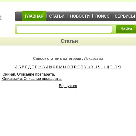
ГЛАВНАЯ
СТАТЬИ
НОВОСТИ
ПОИСК
СЕРВИСЫ
Найти
Статьи
Список статей в категории : Лекарства
А
Б
В
Г
Д
Е
Ё
Ж
З
И
Й
К
Л
М
Н
О
П
Р
С
Т
У
Ф
Х
Ц
Ч
Ш
Щ
Э
Ю
Я
Юникап. Описание препарата.
Юниэнзайм. Описание препарата.
Вернуться