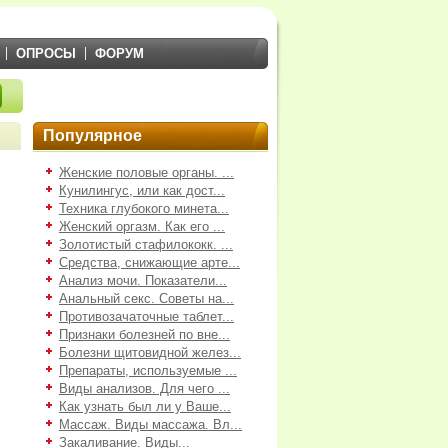
ОПРОСЫ
ФОРУМ
Популярное
Женские половые органы. ...
Кунилингус, или как дост...
Техника глубокого минета...
Женский оргазм. Как его ...
Золотистый стафилококк. ...
Средства, снижающие арте...
Анализ мочи. Показатели...
Анальный секс. Советы на...
Противозачаточные таблет...
Признаки болезней по вне...
Болезни щитовидной желез...
Препараты, используемые ...
Виды анализов. Для чего ...
Как узнать был ли у Ваше...
Массаж. Виды массажа. Вл...
Закаливание. Виды...