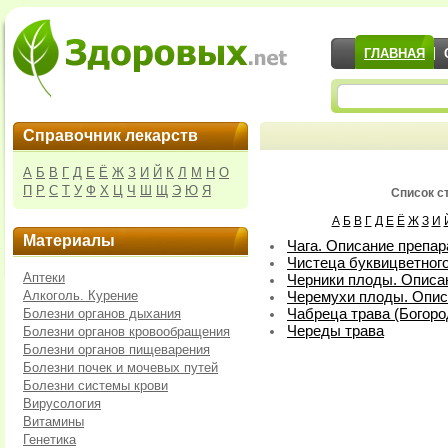
ГЛАВНАЯ
Справочник лекарств
А
Б
В
Г
Д
Е
Ё
Ж
З
И
Й
К
Л
М
Н
О
П
Р
С
Т
У
Ф
Х
Ц
Ч
Ш
Щ
Э
Ю
Я
Список ст
А
Б
В
Г
Д
Е
Ё
Ж
З
И
Материалы
Чага. Описание препар
Чистеца буквицветного
Аптеки
Черники плоды. Описа
Алкоголь. Курение
Черемухи плоды. Опис
Болезни органов дыхания
Чабреца трава (Богоро
Череды трава
Болезни органов кровообращения
Болезни органов пищеварения
Болезни почек и мочевых путей
Болезни системы крови
Вирусология
Витамины
Генетика