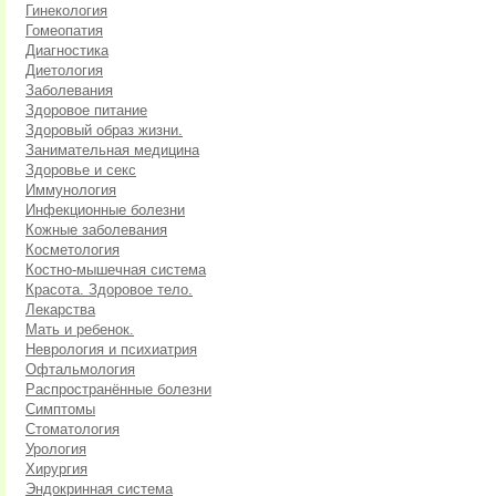
Гинекология
Гомеопатия
Диагностика
Диетология
Заболевания
Здоровое питание
Здоровый образ жизни.
Занимательная медицина
Здоровье и секс
Иммунология
Инфекционные болезни
Кожные заболевания
Косметология
Костно-мышечная система
Красота. Здоровое тело.
Лекарства
Мать и ребенок.
Неврология и психиатрия
Офтальмология
Распространённые болезни
Симптомы
Стоматология
Урология
Хирургия
Эндокринная система