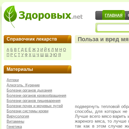
ГЛАВНАЯ
Польза и вред мя
Справочник лекарств
А
Б
В
Г
Д
Е
Ё
Ж
З
И
Й
К
Л
М
Н
О
П
Р
С
Т
У
Ф
Х
Ц
Ч
Ш
Щ
Э
Ю
Я
Материалы
Аптеки
Алкоголь. Курение
Болезни органов дыхания
Болезни органов кровообращения
Болезни органов пищеварения
Болезни почек и мочевых путей
подвергнуть тепловой обр
Болезни системы крови
способы, для которых не
Вирусология
Лучше всего мясо варить 
жареного мяса, то лучше 
Витамины
так как в этом случае ж
Генетика