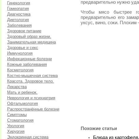
предварительно нужно удал
Гинекология
Гомеопатия
Чтобы мясо быстрее го
Диагностика
предварительно его зама
Диетология
уксус, вино, соки. Плохим
Заболевания
Здоровое питание
Здоровый образ жизни.
Занимательная медицина
Здоровье и секс
Иммунология
Инфекционные болезни
Кожные заболевания
Косметология
Костно-мышечная система
Красота. Здоровое тело.
Лекарства
Мать и ребенок.
Неврология и психиатрия
Офтальмология
Распространённые болезни
Симптомы
Стоматология
Урология
Похожие статьи
Хирургия
Эндокринная система
Блюда из картофеля.