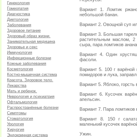
Гинекология
Гомеопатия
Вариант 1. Ломтик ржан
Диагностика
небольшой банан.
Диетология
Вариант 2. Овощной суп ил
Заболевания
Здоровое питание
Вариант 3. Большая тарел
Здоровый образ жизни.
растительным маслом, 2
Занимательная медицина
сыра, пара ломтиков анана
Здоровье и секс
Иммунология
Вариант 4. Один хрустя
Инфекционные болезни
фасоли.
Кожные заболевания
Косметология
Вариант 5. 100 г варёной
Костно-мышечная система
помидоров и лука, заправ
Красота. Здоровое тело.
Вариант 5. Яблоко, горсть
Лекарства
Мать и ребенок.
Вариант 6. Кусочек варё
Неврология и психиатрия
апельсин.
Офтальмология
Распространённые болезни
Вариант 7. Пара ломтиков 
Симптомы
Стоматология
Вариант 8. 150 г сала
Урология
маленький кусочек варёно
Хирургия
Ужин.
Эндокринная система