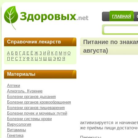
ГЛАВНАЯ
Питание по знака
Справочник лекарств
августа)
А
Б
В
Г
Д
Е
Ё
Ж
З
И
Й
К
Л
М
Н
О
П
Р
С
Т
У
Ф
Х
Ц
Ч
Ш
Щ
Э
Ю
Я
Материалы
Аптеки
Алкоголь. Курение
Болезни органов дыхания
Болезни органов кровообращения
Болезни органов пищеварения
Болезни почек и мочевых путей
Болезни системы крови
активизируется и начинае
Вирусология
же приёмы пищи достаточн
Витамины
Генетика
Перекусы.