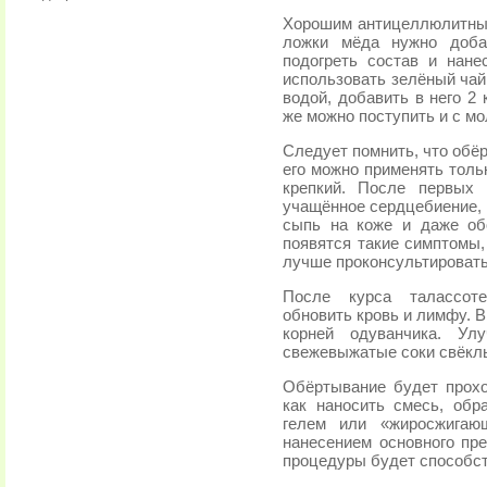
Хорошим антицеллюлитным
ложки мёда нужно доба
подогреть состав и нане
использовать зелёный чай
водой, добавить в него 2
же можно поступить и с м
Следует помнить, что обё
его можно применять толь
крепкий. После первых 
учащённое сердцебиение,
сыпь на коже и даже об
появятся такие симптомы,
лучше проконсультировать
После курса талассоте
обновить кровь и лимфу. В
корней одуванчика. Ул
свежевыжатые соки свёклы
Обёртывание будет прохо
как наносить смесь, об
гелем или «жиросжигаю
нанесением основного пре
процедуры будет способс