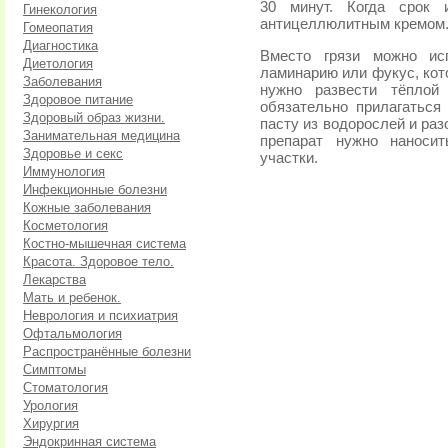
30 минут. Когда срок 
Гинекология
антицеллюлитным кремом
Гомеопатия
Диагностика
Вместо грязи можно ис
Диетология
ламинарию или фукус, кот
Заболевания
нужно развести тёплой
Здоровое питание
обязательно прилагаться
Здоровый образ жизни.
пасту из водорослей и разо
Занимательная медицина
препарат нужно наноси
Здоровье и секс
участки.
Иммунология
Инфекционные болезни
Кожные заболевания
Косметология
Костно-мышечная система
Красота. Здоровое тело.
Лекарства
Мать и ребенок.
Неврология и психиатрия
Офтальмология
Распространённые болезни
Симптомы
Стоматология
Урология
Хирургия
Эндокринная система