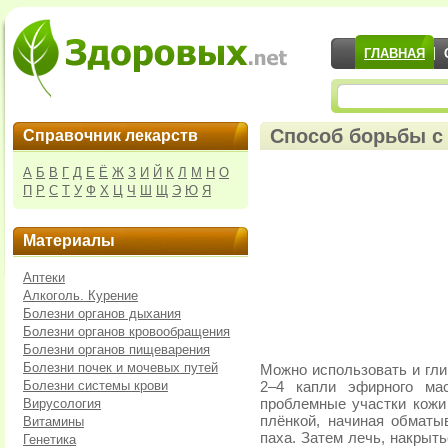
ГЛАВНАЯ
Способ борьбы с
Справочник лекарств
А
Б
В
Г
Д
Е
Ё
Ж
З
И
Й
К
Л
М
Н
О
П
Р
С
Т
У
Ф
Х
Ц
Ч
Ш
Щ
Э
Ю
Я
Материалы
Аптеки
Алкоголь. Курение
Болезни органов дыхания
Болезни органов кровообращения
Болезни органов пищеварения
Болезни почек и мочевых путей
Можно использовать и гли
Болезни системы крови
2–4 капли эфирного ма
Вирусология
проблемные участки кожи 
плёнкой, начиная обматы
Витамины
паха. Затем лечь, накрыт
Генетика