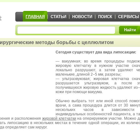
ГЛАВНАЯ
СТАТЬИ
НОВОСТИ
ПОИСК
СЕРВИСЫ
Найти
ирургические методы борьбы с целлюлитом
Сегодня существует два вида липосакции:
— вакуумная; во время процедуры подкож
жировую клетчатку в нужном участке сна
локально разрушают, а затем удаляют че
маленькие, длиной 2–5 мм, разрезы;
— ультразвуковая; жировая клетчатка сна
разрушается ультразвуком, а после эт
получившуюся жировую жидкость удаляют из
кожи при помощи вакуума.
Обычно выбрать тот или иной способ помо
врачи, а сама процедура длится от 30 мину
нескольких часов в зависимости
индивидуальных особенностей пациента, а т
оения и расположения
жировой клетчатки
на оперируемом участке. Можно 
ать липосакцию в нескольких местах в течение одной операции, их количе
гда определяет сам хирург.