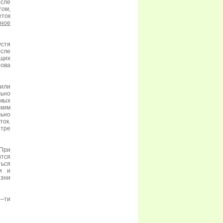
осле
том,
еток
нное
устя
осле
щих
нова
 или
льно
емых
ским
льно
ток.
етре
 При
ится
ься
и и
изни
5–ти