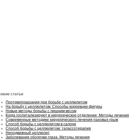
ожие статьи
Противопоказания при борьбе с целлюлитом
На борьбу с целлюлитом. Способы коррекции фигуры
Новые методы борьбы с лишним весом
Когда госпитализируют в хирургическое отделение. Методы лечения
Современные методики хирургического лечения паховых грыж
Способ борьбы с целлюлитом в салоне
Способ борьбы с целлюлитом: талассотерапия
Неподвижный целлюлит
Заболевания оболочки глаза. Методы лечения