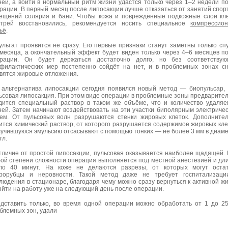
ней, а войти в нормальный ритм жизни удастся только через 1–2 недели п
рации. В первый месяц после липосакции лучше отказаться от занятий спор
ещений солярия и бани. Чтобы кожа и повреждённые подкожные слои кл
трей восстановились, рекомендуется носить специальное
компрессио
ьё
.
ультат проявится не сразу. Его первые признаки станут заметны только сп
 месяца, а окончательный эффект будет виден только через 4–6 месяцев п
рации. Он будет держаться достаточно долго, но без соответствую
филактических мер постепенно сойдёт на нет, и в проблемных зонах с
вятся жировые отложения.
 альтернатива липосакции сегодня появился новый метод — биопульсар,
ьсовая липосакция. При этом виде операции в проблемные зоны предварите
дится специальный раствор в таком же объёме, что и количество удаля
ней. Затем начинают воздействовать на эти участки биполярным электриче
ем. От пульсовых волн разрушаются стенки жировых клеток. Дополните
ится химический раствор, от которого разрушается содержимое жировых кле
учившуюся эмульсию отсасывают с помощью тонких — не более 3 мм в диам
гл.
тличие от простой липосакции, пульсовая оказывается наиболее щадящей.
ой степени сложности операция выполняется под местной анестезией и дл
ло 40 минут. На коже не делаются разрезы, от которых могут остат
рорубцы и неровности. Такой метод даже не требует госпитализаци
людения в стационаре, благодаря чему можно сразу вернуться к активной ж
ыйти на работу уже на следующий день после операции.
дставить только, во время одной операции можно обработать от 1 до 2
блемных зон, удали