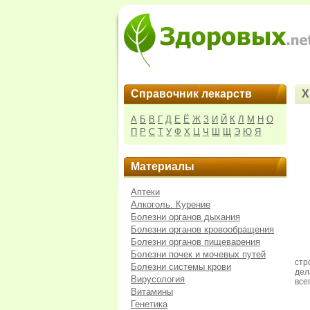
Справочник лекарств
Х
А
Б
В
Г
Д
Е
Ё
Ж
З
И
Й
К
Л
М
Н
О
П
Р
С
Т
У
Ф
Х
Ц
Ч
Ш
Щ
Э
Ю
Я
Материалы
Аптеки
Алкоголь. Курение
Болезни органов дыхания
Болезни органов кровообращения
Болезни органов пищеварения
Болезни почек и мочевых путей
стр
Болезни системы крови
дел
Вирусология
все
Витамины
Генетика