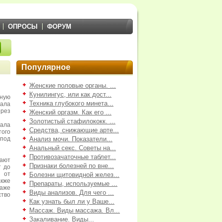
ОПРОСЫ
ФОРУМ
Популярное
Женские половые органы. ...
Кунилингус, или как дост...
ную
Техника глубокого минета...
чала
рез
Женский оргазм. Как его ...
Золотистый стафилококк. ...
чала
Средства, снижающие арте...
ого
–под
Анализ мочи. Показатели...
Анальный секс. Советы на...
Противозачаточные таблет...
гают
Признаки болезней по вне...
т до
 от
Болезни щитовидной желез...
акже
Препараты, используемые ...
даже
Виды анализов. Для чего ...
ство
Как узнать был ли у Ваше...
Массаж. Виды массажа. Вл...
Закаливание. Виды...