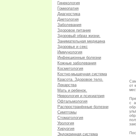
Гинекология
Гомеопатия
Диагностика
Диетология
Заболевания
Здоровое питание
Здоровый образ жизни.
Занимательная медицина
Здоровье и секс
Иммунология
Инфекционные болезни
Кожные заболевания
Косметология
Костно-мышечная система
Красота. Здоровое тело.
Сам
Лекарства
от 
мес
Мать и ребенок.
Неврология и психиатрия
Пре
Офтальмология
с а
Распространённые болезни
обр
уль
Симптомы
обр
Стоматология
пол
Урология
зак
Хирургия
Пос
Эндокринная система