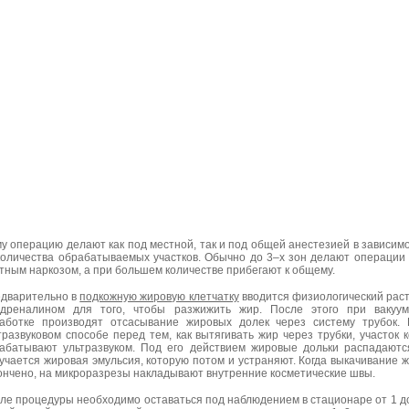
у операцию делают как под местной, так и под общей анестезией в зависим
количества обрабатываемых участков. Обычно до 3–х зон делают операции
тным наркозом, а при большем количестве прибегают к общему.
дварительно в
подкожную жировую клетчатку
вводится физиологический рас
дреналином для того, чтобы разжижить жир. После этого при вакуум
аботке производят отсасывание жировых долек через систему трубок.
тразвуковом способе перед тем, как вытягивать жир через трубки, участок 
абатывают ультразвуком. Под его действием жировые дольки распадаютс
учается жировая эмульсия, которую потом и устраняют. Когда выкачивание 
ончено, на микроразрезы накладывают внутренние косметические швы.
ле процедуры необходимо оставаться под наблюдением в стационаре от 1 д