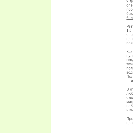
х д
опе
пос
быс
бел
Рез
1,5
опе
про
поя
Как
пул
вво
тка
пол
вод
Пол
— и
В о
люб
око
мик
наб
и в
Пре
про