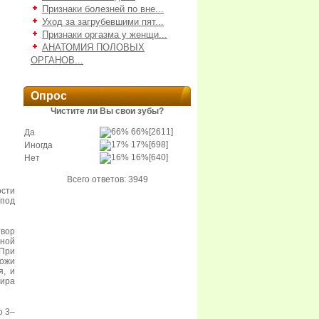
Признаки болезней по вне...
Уход за загрубевшими пят...
Признаки оргазма у женщи...
АНАТОМИЯ ПОЛОВЫХ
ОРГАНОВ...
Опрос
Чистите ли Вы свои зубы?
66%
[2611]
Да
17%
[698]
Иногда
16%
[640]
Нет
Всего ответов: 3949
ости
 под
твор
ной
 При
кожи
я, и
жира
о 3–