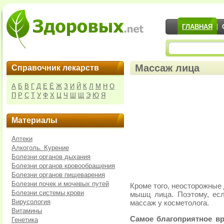
ГЛАВНАЯ
Массаж лица
Справочник лекарств
А
Б
В
Г
Д
Е
Ё
Ж
З
И
Й
К
Л
М
Н
О
П
Р
С
Т
У
Ф
Х
Ц
Ч
Ш
Щ
Э
Ю
Я
Материалы
Аптеки
Алкоголь. Курение
Болезни органов дыхания
Болезни органов кровообращения
Болезни органов пищеварения
Болезни почек и мочевых путей
Кроме того, неосторожные
Болезни системы крови
мышц лица. Поэтому, есл
Вирусология
массаж у косметолога.
Витамины
Самое благоприятное вр
Генетика