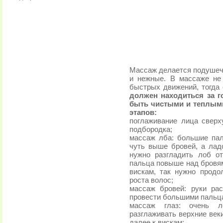
Массаж делается подушечк
и нежные. В массаже не
быстрых движений, тогда 
должен находиться за г
быть чистыми и теплыми
этапов:
поглаживание лица сверху
подбородка;
массаж лба: большие па
чуть выше бровей, а лад
нужно разгладить лоб о
пальца повыше над бровям
вискам, так нужно продо
роста волос;
массаж бровей: руки ра
провести большими пальца
массаж глаз: очень л
разглаживать верхние веки
далее к вискам;