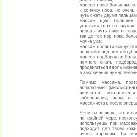
массаж носа: большим пал
к кончику носа, не очень
чуть сжать двумя пальцами
массаж щек: большие 
уголками глаз на скулах
пальцы чуть ниже и снов
так до тех пор, пока бол
мочке уха;
массаж области вокруг рт
верхней и под нижней губа
массаж подбородка: боль
немного сжать подборо
продвигаться вдоль нижнег
в заключение нужно легонь
Помимо массажа, пров
аппаратный (миолифтинг
являются воспалитель
заболевания, раны и 
массажиста в после опера
Если ты решишь, что и са
по крайней мере, проконс
используешь при массаже
подходит для твоей кожи,
очень хорошим. Ты мо