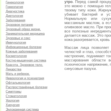
утро
. Перед самой проце
Гинекология
это можно с помощью гел
Гомеопатия
твоему типу кожи. Жирну
Диагностика
убивает бактерий и ус
Диетология
Нормальную или суху
Заболевания
массажным маслом, а если
Здоровое питание
оливковое масло. При пр
Здоровый образ жизни.
все полезные ингредиент
Занимательная медицина
делается массаж. Это про
Здоровье и секс
кожа разогревается, кровь
Иммунология
Инфекционные болезни
Массаж лица позволяет 
Кожные заболевания
челюстей и глаз, способ
Косметология
настроение, поднимает то
массирования области в
Костно-мышечная система
психическое напряжение,
Красота. Здоровое тело.
синусовые пазухи.
Лекарства
Мать и ребенок.
Неврология и психиатрия
Офтальмология
Распространённые болезни
Симптомы
Стоматология
Урология
Хирургия
Эндокринная система