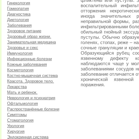
фликтены или пустулы. З
Гинекология
воспалительный инфильт
Гомеопатия
отторжения некротическ
Диагностика
иногда значительных 
Диетология
неправильной формы, раз
Заболевания
инфильтрированными боле
Здоровое питание
обильный гнойный экссуда
Здоровый образ жизни.
пустулы. Обычно образу
Занимательная медицина
голенях, стопах, реже – 
Здоровье и секс
сочные грануляции и крае
Образующийся рубец соо
Иммунология
язвенному дефекту к
Инфекционные болезни
наблюдаются чаще у мол
Кожные заболевания
заболеваниями сосудов н
Косметология
заболевание отличается о
Костно-мышечная система
хронической язвенной
Красота. Здоровое тело.
поражения.
Лекарства
Мать и ребенок.
Неврология и психиатрия
Офтальмология
Распространённые болезни
Симптомы
Стоматология
Урология
Хирургия
Эндокринная система