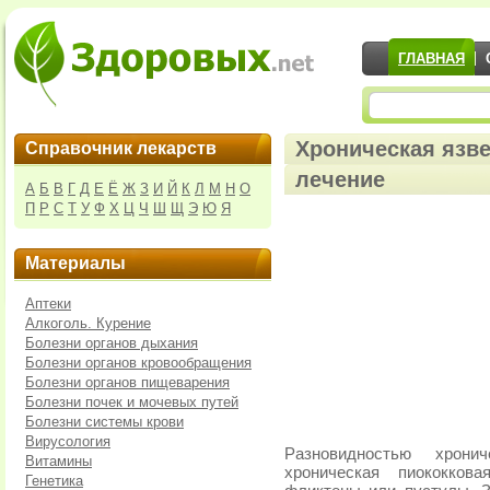
ГЛАВНАЯ
Хроническая язв
Справочник лекарств
лечение
А
Б
В
Г
Д
Е
Ё
Ж
З
И
Й
К
Л
М
Н
О
П
Р
С
Т
У
Ф
Х
Ц
Ч
Ш
Щ
Э
Ю
Я
Материалы
Аптеки
Алкоголь. Курение
Болезни органов дыхания
Болезни органов кровообращения
Болезни органов пищеварения
Болезни почек и мочевых путей
Болезни системы крови
Вирусология
Разновидностью хрони
Витамины
хроническая пиококков
Генетика