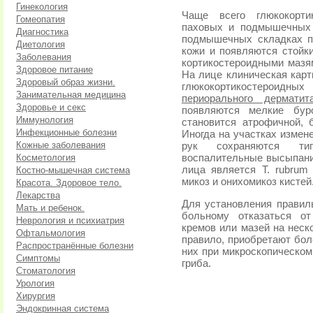
Гинекология
Чаще всего глюкокорти
Гомеопатия
паховых и подмышечных 
Диагностика
подмышечных складках п
Диетология
кожи и появляются стойк
Заболевания
кортикостероидными мазям
Здоровое питание
На лице клиническая карт
Здоровый образ жизни.
глюкокортикостероид
Занимательная медицина
периорального дерматит
Здоровье и секс
появляются мелкие буро
Иммунология
становится атрофичной, б
Инфекционные болезни
Иногда на участках измене
Кожные заболевания
рук сохраняются ти
Косметология
воспалительные высыпан
лица является T. rubrum
Костно-мышечная система
микоз и онихомикоз кистей
Красота. Здоровое тело.
Лекарства
Для установления правил
Мать и ребенок.
больному отказаться от
Неврология и психиатрия
кремов или мазей на неско
Офтальмология
правило, приобретают бол
Распространённые болезни
них при микроскопическо
Симптомы
гриба.
Стоматология
Урология
Хирургия
Эндокринная система