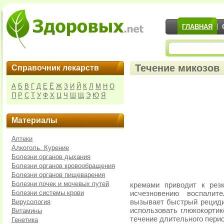
ГЛАВНАЯ
Течение микозов
Справочник лекарств
А
Б
В
Г
Д
Е
Ё
Ж
З
И
Й
К
Л
М
Н
О
П
Р
С
Т
У
Ф
Х
Ц
Ч
Ш
Щ
Э
Ю
Я
Материалы
Аптеки
Алкоголь. Курение
Болезни органов дыхания
Болезни органов кровообращения
Болезни органов пищеварения
Болезни почек и мочевых путей
кремами приводит к рез
Болезни системы крови
исчезновению воспалит
Вирусология
вызывает быстрый рецидив
использовать глюкокортик
Витамины
течение длительного перио
Генетика