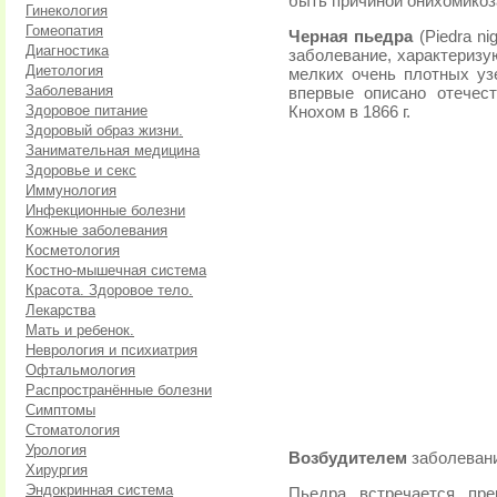
быть причиной онихомикоз
Гинекология
Гомеопатия
Черная пьедра
(Piedra ni
Диагностика
заболевание, характеризу
Диетология
мелких очень плотных узе
Заболевания
впервые описано отечес
Здоровое питание
Кнохом в 1866 г.
Здоровый образ жизни.
Занимательная медицина
Здоровье и секс
Иммунология
Инфекционные болезни
Кожные заболевания
Косметология
Костно-мышечная система
Красота. Здоровое тело.
Лекарства
Мать и ребенок.
Неврология и психиатрия
Офтальмология
Распространённые болезни
Симптомы
Стоматология
Урология
Возбудителем
заболевания
Хирургия
Эндокринная система
Пьедра встречается пр