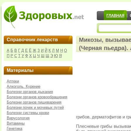
ГЛАВНАЯ
Микозы, вызыва
Справочник лекарств
(Черная пьедра).
А
Б
В
Г
Д
Е
Ё
Ж
З
И
Й
К
Л
М
Н
О
П
Р
С
Т
У
Ф
Х
Ц
Ч
Ш
Щ
Э
Ю
Я
Материалы
Аптеки
Алкоголь. Курение
Болезни органов дыхания
Болезни органов кровообращения
Болезни органов пищеварения
Болезни почек и мочевых путей
Болезни системы крови
грибов, дерматофитов и гр
Вирусология
Витамины
Плесневые грибы вызывают
Генетика