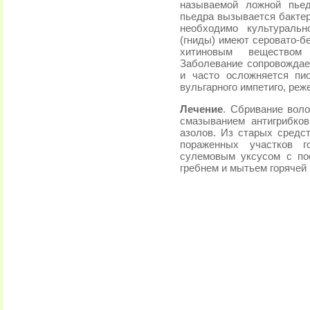
называемой ложной пье
пьедра вызывается бакте
необходимо культураль
(гниды) имеют серовато-бе
хитиновым веществом
Заболевание сопровождае
и часто осложняется пи
вульгарного импетиго, реж
Лечение
. Сбривание вол
смазыванием антигрибко
азолов. Из старых средс
пораженных участков г
сулемовым уксусом с п
гребнем и мытьем горячей