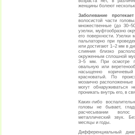
возраста нет, в различ
женщины болеют нескольк
Заболевание протекает
волосистой части голов
множественные (до 30–5
узелки, муфтообразно ок
его поверхности. Узелки 
пальпаторно при провед
или достигают 1–2 мм в д
слияния близко распол
окруженным сплошной муф
3–5 мм. При осмотре п
овальную или веретеноо
насыщенно коричневы
красноватый. По проис
мозаично расположенные 
могут обнаруживаться н
проникать внутрь его, в с
Каких-либо воспалитель
головы не бывает, гла
расчесывании волос
металлический звук. Б
месяцы и годы.
Дифференциальный диаг