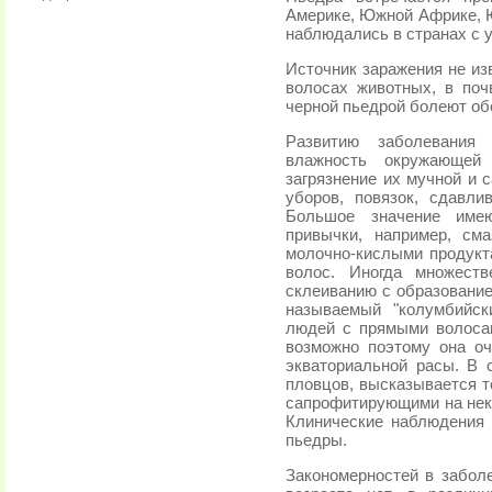
Америке, Южной Африке, Ю
наблюдались в странах с 
Источник заражения не из
волосах животных, в поч
черной пьедрой болеют об
Развитию заболевания 
влажность окружающей 
загрязнение их мучной и 
уборов, повязок, сдавли
Большое значение име
привычки, например, см
молочно-кислыми продукт
волос. Иногда множест
склеиванию с образование
называемый "колумбийск
людей с прямыми волоса
возможно поэтому она оч
экваториальной расы. В 
пловцов, высказывается т
сапрофитирующими на неко
Клинические наблюдения 
пьедры.
Закономерностей в забол