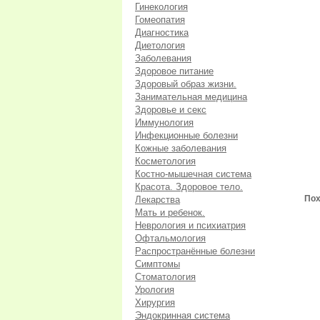
Гинекология
Гомеопатия
Диагностика
Диетология
Заболевания
Здоровое питание
Здоровый образ жизни.
Занимательная медицина
Здоровье и секс
Иммунология
Инфекционные болезни
Кожные заболевания
Косметология
Костно-мышечная система
Красота. Здоровое тело.
Пох
Лекарства
Мать и ребенок.
Неврология и психиатрия
Офтальмология
Распространённые болезни
Симптомы
Стоматология
Урология
Хирургия
Эндокринная система