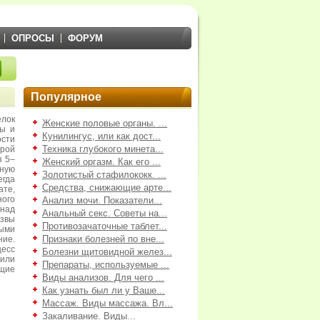
ОПРОСЫ
ФОРУМ
Популярное
лок
Женские половые органы. ...
ны и
Кунилингус, или как дост...
ости
Техника глубокого минета...
орой
з 5–
Женский оргазм. Как его ...
тную
Золотистый стафилококк. ...
гда
Средства, снижающие арте...
те,
ного
Анализ мочи. Показатели...
над
Анальный секс. Советы на...
язвы
Противозачаточные таблет...
ыми
Признаки болезней по вне...
ие.
цесс
Болезни щитовидной желез...
 или
Препараты, используемые ...
ющие
Виды анализов. Для чего ...
Как узнать был ли у Ваше...
Массаж. Виды массажа. Вл...
Закаливание. Виды...