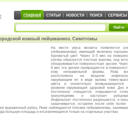
ГЛАВНАЯ
СТАТЬИ
НОВОСТИ
ПОИСК
СЕРВИСЫ
Найти
ородской кожный лейшманиоз. Симптомы
На месте укуса москита появляется узе
(лейшманиома), имеющий величину гороши
буроватый цвет. Через 3–5 мес на поверхн
узелка образуется плотная корочка, под кот
обнаруживается поверхностная эрозия. Чере
8 мес эта эрозия превращается в поверхнос
язву неправильной формы. Язва все
расположена на мощном инфильтра
окружающем ее в виде валика темно-крас
цвета и значительно возвышающегося 
уровнем окружающей здоровой кожи. Дно 
постепенно очищается, покрывается сочн
грануляциями, и наступает рубцеван
Инфильтрат постепенно разрешается, и про
заканчивается, оставляя после себя более
ее выраженный рубец. Реже наблюдаются плоские лейшманиомы, занима
гда большую площадь и изъязвляющиеся только на отдельных участках.