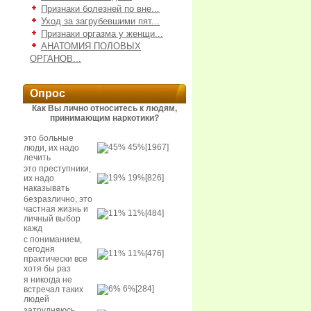
Признаки болезней по вне...
Уход за загрубевшими пят...
Признаки оргазма у женщи...
АНАТОМИЯ ПОЛОВЫХ
ОРГАНОВ...
Опрос
Как Вы лично относитесь к людям,
принимающим наркотики?
это больные
45%
[1967]
люди, их надо
лечить
это преступники,
19%
[826]
их надо
наказывать
безразлично, это
частная жизнь и
11%
[484]
личный выбор
кажд
с пониманием,
сегодня
11%
[476]
практически все
хотя бы раз
я никогда не
6%
[284]
встречал таких
людей
затрудняюсь