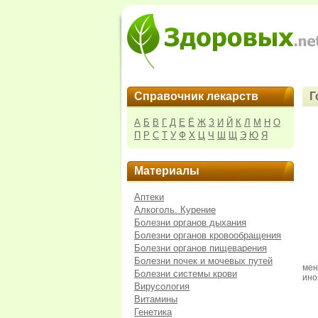
Справочник лекарств
Г
А
Б
В
Г
Д
Е
Ё
Ж
З
И
Й
К
Л
М
Н
О
П
Р
С
Т
У
Ф
Х
Ц
Ч
Ш
Щ
Э
Ю
Я
Материалы
Аптеки
Алкоголь. Курение
Болезни органов дыхания
Болезни органов кровообращения
Болезни органов пищеварения
Болезни почек и мочевых путей
мен
Болезни системы крови
ино
Вирусология
Витамины
Генетика