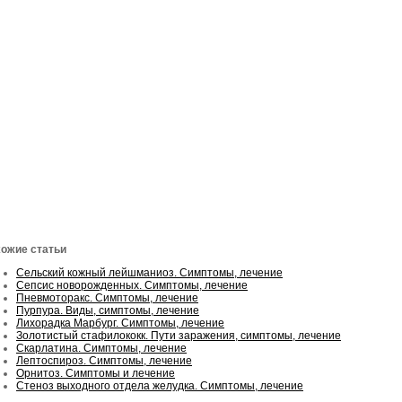
ожие статьи
Сельский кожный лейшманиоз. Симптомы, лечение
Сепсис новорожденных. Симптомы, лечение
Пневмоторакс. Симптомы, лечение
Пурпура. Виды, симптомы, лечение
Лихорадка Марбург. Симптомы, лечение
Золотистый стафилококк. Пути заражения, симптомы, лечение
Скарлатина. Симптомы, лечение
Лептоспироз. Симптомы, лечение
Орнитоз. Симптомы и лечение
Стеноз выходного отдела желудка. Симптомы, лечение