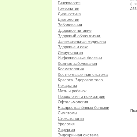
Гинекология
(на
Гомеопатия
дав
Диагностика
Диетология
Заболевания
Здоровое питание
Здоровый образ жизни.
Занимательная медицина
Здоровье и секс
Иммунология
Инфекционные болезни
Кожные заболевания
Косметология
Костно-мышечная система
Красота. Здоровое тело.
Лекарства
Мать и ребенок.
Неврология и психиатрия
Офтальмология
Распространённые болезни
Пох
Симптомы
Стоматология
Урология
Хирургия
Эндокринная система