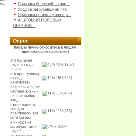
Признаки болезней по вне...
олью
Уход за загрубевшими пят...
Признаки оргазма у женщи...
АНАТОМИЯ ПОЛОВЫХ
ОРГАНОВ...
Опрос
Как Вы лично относитесь к людям,
принимающим наркотики?
это больные
45%
[1967]
люди, их надо
лечить
это преступники,
19%
[826]
их надо
наказывать
безразлично, это
частная жизнь и
11%
[484]
личный выбор
кажд
с пониманием,
сегодня
11%
[476]
практически все
хотя бы раз
я никогда не
6%
[284]
встречал таких
людей
затрудняюсь