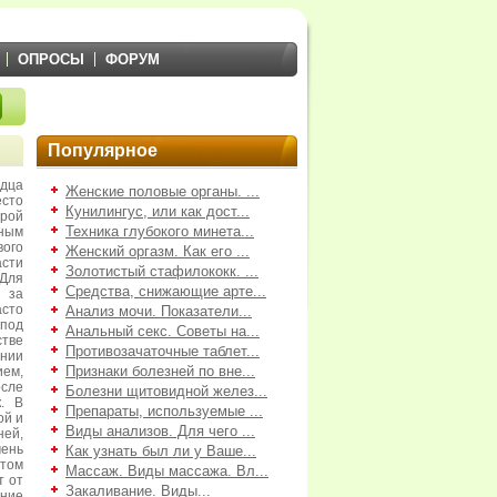
ОПРОСЫ
ФОРУМ
Популярное
рдца
Женские половые органы. ...
сто
Кунилингус, или как дост...
орой
Техника глубокого минета...
ным
ого
Женский оргазм. Как его ...
сти
Золотистый стафилококк. ...
 Для
Средства, снижающие арте...
 за
сто
Анализ мочи. Показатели...
 под
Анальный секс. Советы на...
стве
Противозачаточные таблет...
нии
Признаки болезней по вне...
ем,
сле
Болезни щитовидной желез...
к. В
Препараты, используемые ...
ой и
Виды анализов. Для чего ...
ней,
чень
Как узнать был ли у Ваше...
этом
Массаж. Виды массажа. Вл...
т от
Закаливание. Виды...
ние