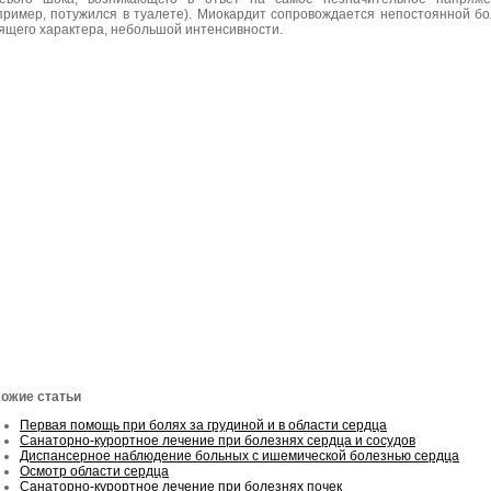
пример, потужился в туалете). Миокардит сопровождается непостоянной б
ящего характера, небольшой интенсивности.
ожие статьи
Первая помощь при болях за грудиной и в области сердца
Санаторно-курортное лечение при болезнях сердца и сосудов
Диспансерное наблюдение больных с ишемической болезнью сердца
Осмотр области сердца
Санаторно-курортное лечение при болезнях почек