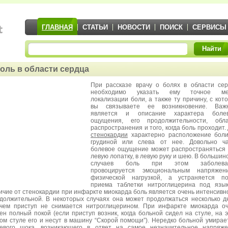
ГЛАВНАЯ
СТАТЬИ
НОВОСТИ
ПОИСК
СЕРВИСЫ
Найти
оль в области сердца
При рассказе врачу о болях в области се
необходимо указать ему точное ме
локализации боли, а также ту причину, с кот
вы связываете ее возникновение. Важ
является и описание характера болев
ощущения, его продолжительности, обла
распространения и того, когда боль проходит.
стенокардии
характерно расположение боли
грудиной или слева от нее. Довольно ча
болевое ощущение может распространяться
левую лопатку, в левую руку и шею. В большин
случаев боль при этом заболева
провоцируется эмоциональным напряжени
физической нагрузкой, а устраняется по
приема таблетки нитроглицерина под язы
ичие от стенокардии при инфаркте миокарда боль является очень интенсивн
должительной. В некоторых случаях она может продолжаться несколько д
чем приступ не снимается нитроглицерином. При инфаркте миокарда о
ен полный покой (если приступ возник, когда больной сидел на стуле, на 
ом стуле его и несут в машину “Скорой помощи”). Нередко больной умирае
евого шока, возникающего в ответ на самое незначительное напряже