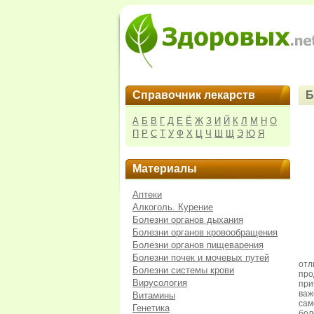
Справочник лекарств
Б
А
Б
В
Г
Д
Е
Ё
Ж
З
И
Й
К
Л
М
Н
О
П
Р
С
Т
У
Ф
Х
Ц
Ч
Ш
Щ
Э
Ю
Я
Материалы
Аптеки
Алкоголь. Курение
Болезни органов дыхания
Болезни органов кровообращения
Болезни органов пищеварения
Болезни почек и мочевых путей
отл
Болезни системы крови
про
Вирусология
при
важ
Витамины
сам
Генетика
бол