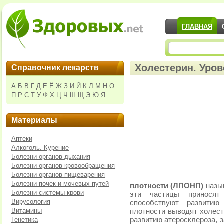
ГЛАВНАЯ
Холестерин. Уров
Справочник лекарств
А
Б
В
Г
Д
Е
Ё
Ж
З
И
Й
К
Л
М
Н
О
П
Р
С
Т
У
Ф
Х
Ц
Ч
Ш
Щ
Э
Ю
Я
Материалы
Аптеки
Алкоголь. Курение
Болезни органов дыхания
Болезни органов кровообращения
Болезни органов пищеварения
Болезни почек и мочевых путей
плотности (ЛПОНП)
назыв
Болезни системы крови
эти частицы приносят
Вирусология
способствуют развитию
Витамины
плотности выводят холест
Генетика
развитию атеросклероза, 