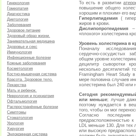
То есть в развитии
атеро
Гинекология
повышение общего холес
Гомеопатия
хорошим и плохим» его ви
Диагностика
Гиперлипидемия
( гипер
Диетология
жиров в крови.
Заболевания
Дислипопротеидемия
– 
Здоровое питание
«плохого» холестерина кро
Здоровый образ жизни.
Занимательная медицина
Уровень холестерина в к
Здоровье и секс
Поначалу исследовани
Иммунология
сердечно-сосудистых за
Инфекционные болезни
общем уровне холестерина
Кожные заболевания
децилитр сыворотки кр
Косметология
несколько десятилетий то
Костно-мышечная система
Framingham Heart Study в
Красота. Здоровое тело.
мере половина случаев ин
холестерина был 240 или 
Лекарства
Мать и ребенок.
Сегодня рекомендуемый
Неврология и психиатрия
или меньше
; лучше даж
Офтальмология
поэтому нуждается в ве
Распространённые болезни
того, чтобы он мог перенос
Симптомы
Согласно последни
Стоматология
предрасположенностью к
Урология
LDL меньше 130. Для тех 
Хирургия
или высокую предрасполо
Эндокринная система
должен быть значительно 