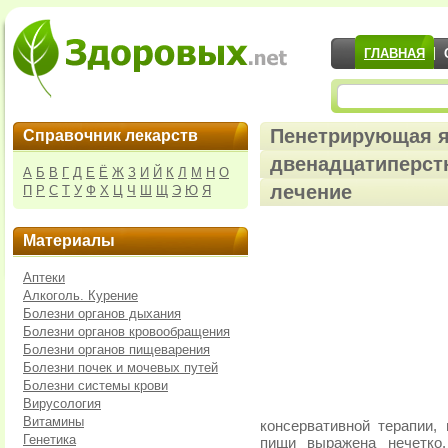
ГЛАВНАЯ
Пенетрирующая я
Справочник лекарств
двенадцатиперст
А
Б
В
Г
Д
Е
Ё
Ж
З
И
Й
К
Л
М
Н
О
лечение
П
Р
С
Т
У
Ф
Х
Ц
Ч
Ш
Щ
Э
Ю
Я
Материалы
Аптеки
Алкоголь. Курение
Болезни органов дыхания
Болезни органов кровообращения
Болезни органов пищеварения
Болезни почек и мочевых путей
Болезни системы крови
Вирусология
Витамины
консервативной терапии,
Генетика
пищи выражена нечетко