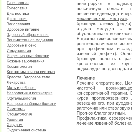
Гинекология
пенетрируют в поджел
Гомеопатия
поясничную область, 
Диагностика
печеночно-двенадцатипер
механической желтухи
. 
Диетология
брюшную стенку (редко)
Заболевания
отдела желудка с пе
Здоровое питание
обусловливают возникнове
Здоровый образ жизни.
В диагностике основное зн
Занимательная медицина
рентгенологическое иссл
Здоровье и секс
при профильном исследо
Иммунология
язвенный дефект). Осл
Инфекционные болезни
брюшную полость с разв
Кожные заболевания
кровотечение из кру
Косметология
поджелудочно-двенадцати
Костно-мышечная система
Красота. Здоровое тело.
Лечение
Лекарства
Лечение оперативное. Це
Мать и ребенок.
частотой возникающ
Неврология и психиатрия
консервативной терапии. 
курса противоязвенного
Офтальмология
резекцию его, при дуоден
Распространённые болезни
ваготомию или стволовую 
Симптомы
Прогноз благоприятный.
Стоматология
Профилактика: своевремен
Урология
лечение язвенной болезни
Хирургия
Эндокринная система