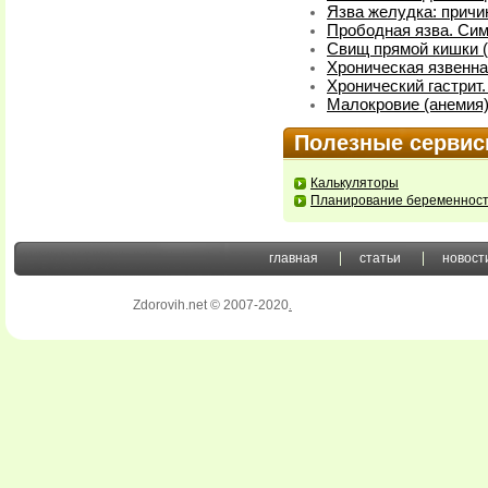
Язва желудка: причи
Прободная язва. Си
Свищ прямой кишки (
Хроническая язвенна
Хронический гастрит
Малокровие (анемия)
Полезные серви
Калькуляторы
Планирование беременнос
главная
статьи
новост
Zdorovih.net © 2007-2020
.