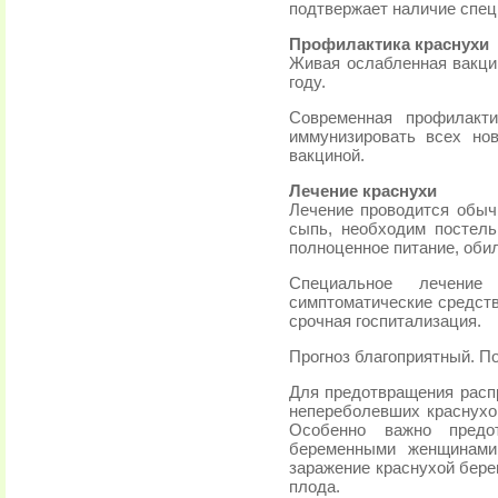
подтвержает наличие спец
Профилактика краснухи
Живая ослабленная вакци
году.
Современная профилакти
иммунизировать всех н
вакциной.
Лечение краснухи
Лечение проводится обыч
сыпь, необходим постел
полноценное питание, обил
Специальное лечение
симптоматические средст
срочная госпитализация.
Прогноз благоприятный. П
Для предотвращения расп
непереболевших краснухо
Особенно важно предот
беременными женщинами 
заражение краснухой бере
плода.