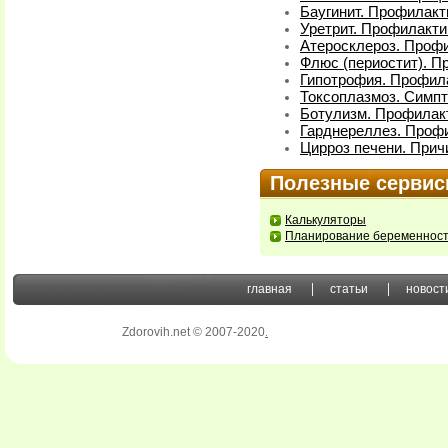
Баугинит. Профилакт
Уретрит. Профилакти
Атеросклероз. Профи
Флюс (периостит). П
Гипотрофия. Профила
Токсоплазмоз. Симп
Ботулизм. Профилакт
Гарднереллез. Профи
Цирроз печени. Прич
Полезные серви
Калькуляторы
Планирование беременнос
главная
статьи
новост
Zdorovih.net © 2007-2020
.