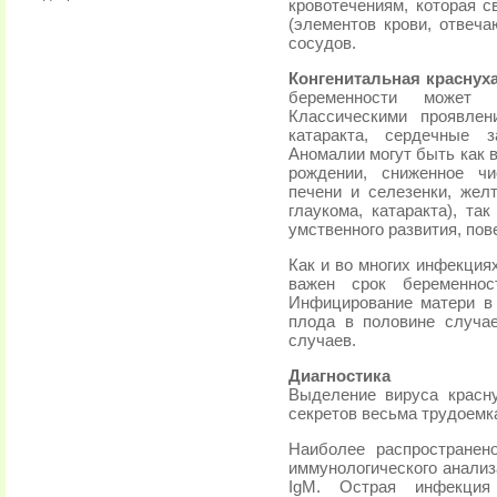
кровотечениям, которая 
(элементов крови, отвеч
сосудов.
Конгенитальная краснуха
беременности может 
Классическими проявлен
катаракта, сердечные з
Аномалии могут быть как 
рождении, сниженное чи
печени и селезенки, же
глаукома, катаракта), та
умственного развития, пов
Как и во многих инфекция
важен срок беременнос
Инфицирование матери в
плода в половине случае
случаев.
Диагностика
Выделение вируса красну
секретов весьма трудоемк
Наиболее распространен
иммунологического анализ
IgM. Острая инфекция 