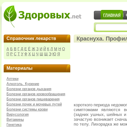
ГЛАВНАЯ
Краснуха. Профил
Справочник лекарств
А
Б
В
Г
Д
Е
Ё
Ж
З
И
Й
К
Л
М
Н
О
П
Р
С
Т
У
Ф
Х
Ц
Ч
Ш
Щ
Э
Ю
Я
Материалы
Аптеки
Алкоголь. Курение
Болезни органов дыхания
Болезни органов кровообращения
Болезни органов пищеварения
Болезни почек и мочевых путей
короткого периода недомо
Болезни системы крови
симптомами являются в
Вирусология
(задних ушных, шейных и
зачастую возникает снача
Витамины
по телу. Лихорадка же мо
Генетика