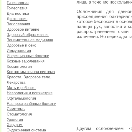
лишь в течение нескольки
Гинекология
Гомеопатия
Осложнения для данног
Диагностика
присоединения бактериаль
Диетология
которое беспокоит в основ
Заболевания
пальцы рук, запястья и к
Здоровое питание
распространением сыпи
Здоровый образ жизни.
излечения. Но переходы та
Занимательная медицина
Здоровье и секс
Иммунология
Инфекционные болезни
Кожные заболевания
Косметология
Костно-мышечная система
Красота. Здоровое тело.
Лекарства
Мать и ребенок.
Неврология и психиатрия
Офтальмология
Распространённые болезни
Симптомы
Стоматология
Урология
Хирургия
Другим осложнением к
Эндокринная система